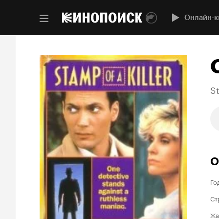
Онлайн-к
St
О
Го
Ст
Жа