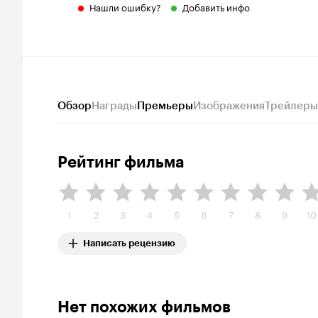
Нашли ошибку?
Добавить инфо
Обзор
Награды
Премьеры
Изображения
Трейлеры
Рейтинг фильма
1
2
3
4
5
6
7
8
9
10
Написать рецензию
Нет похожих фильмов