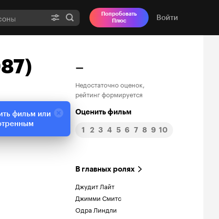
Попробовать
Войти
Плюс
987)
–
Недостаточно оценок,
рейтинг формируется
Оценить фильм
ить фильм или
отренным
1
2
3
4
5
6
7
8
9
10
В главных ролях
Джудит Лайт
Джимми Смитс
Одра Линдли