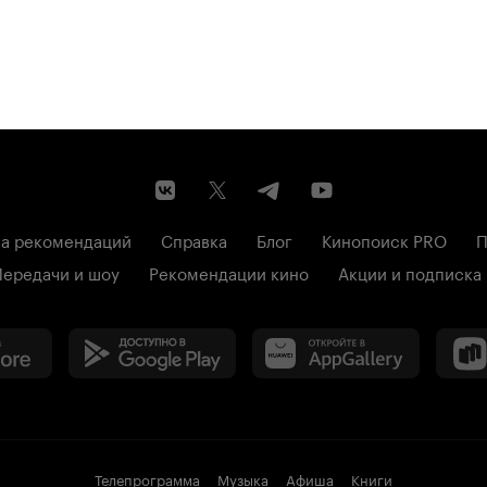
а рекомендаций
Справка
Блог
Кинопоиск PRO
П
Передачи и шоу
Рекомендации кино
Акции и подписка
Телепрограмма
Музыка
Афиша
Книги