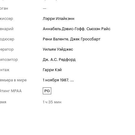
оган
—
жиссер
Лэрри Илайкэнн
енарий
Аннабель Дэвис-Гофф
,
Сьюзэн Райс
одюсер
Рени Валенте
,
Джек Гроссбарт
ератор
Уильям Уэйджес
мпозитор
Дж. А.С. Редфорд
нтаж
Гарри Кэй
емьера в мире
1 ноября 1987
,
...
йтинг MPAA
PG
емя
1 ч 35 мин