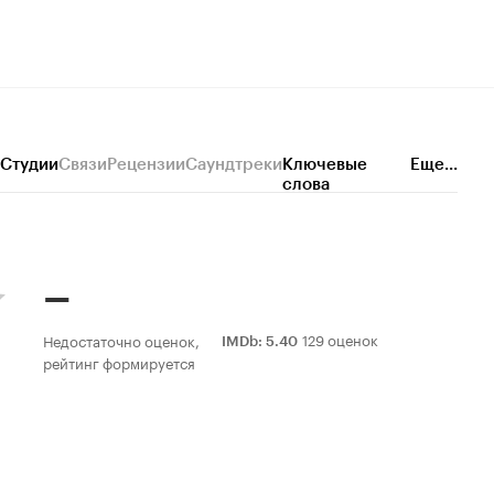
Студии
Связи
Рецензии
Саундтреки
Ключевые
Еще...
слова
–
129 оценок
Недостаточно оценок,
IMDb
:
5.40
рейтинг формируется