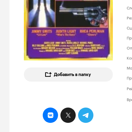
Сл
Ре
Сц
Пр
Оп
Ко
Мо
Добавить в папку
Пр
Ре
Вр