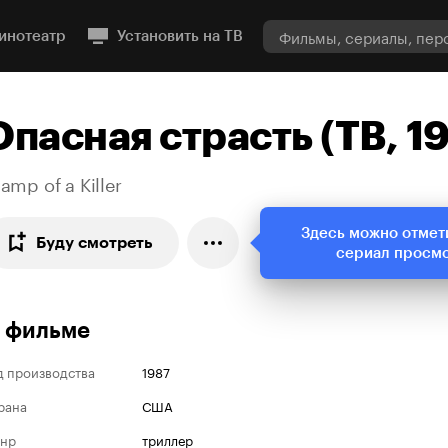
инотеатр
Установить на ТВ
Опасная страсть (ТВ, 1
amp of a Killer
Здесь можно отмет
Буду смотреть
сериал просм
 фильме
д производства
1987
рана
США
нр
триллер