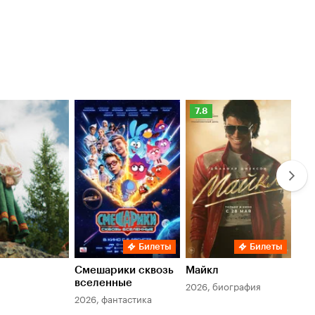
Рейтинг
Ре
7.8
6.
Кинопоиска
Ки
7.8
6.
Билеты
Билеты
Смешарики сквозь
Майкл
Зл
вселенные
мер
2026, биография
2026, фантастика
202