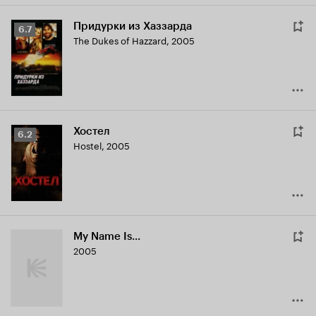
Придурки из Хаззарда
Рейтинг
6.7
The Dukes of Hazzard
,
2005
Кинопоиска
6.7
Хостел
Рейтинг
6.2
Hostel
,
2005
Кинопоиска
6.2
My Name Is...
2005