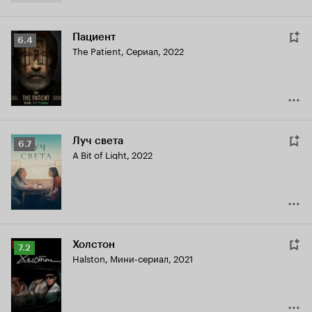
Пациент
Рейтинг
6.4
The Patient
,
Сериал, 2022
Кинопоиска
6.4
Луч света
Рейтинг
6.7
A Bit of Light
,
2022
Кинопоиска
6.7
Холстон
Рейтинг
7.2
Halston
,
Мини-сериал, 2021
Кинопоиска
7.2