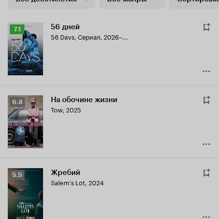
56 дней
Рейтинг
7.1
56 Days
,
Сериал, 2026–...
Кинопоиска
7.1
На обочине жизни
Рейтинг
6.8
Tow
,
2025
Кинопоиска
6.8
Жребий
Рейтинг
5.5
Salem's Lot
,
2024
Кинопоиска
5.5