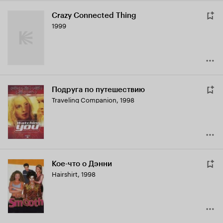
Crazy Connected Thing
1999
Подруга по путешествию
Traveling Companion
,
1998
Кое-что о Дэнни
Hairshirt
,
1998