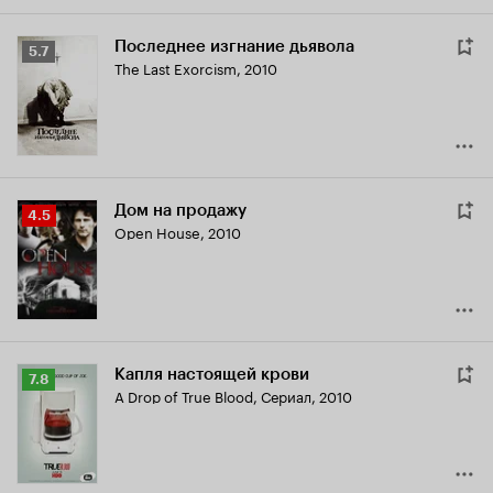
Последнее изгнание дьявола
Рейтинг
5.7
The Last Exorcism
,
2010
Кинопоиска
5.7
Дом на продажу
Рейтинг
4.5
Open House
,
2010
Кинопоиска
4.5
Капля настоящей крови
Рейтинг
7.8
A Drop of True Blood
,
Сериал, 2010
Кинопоиска
7.8