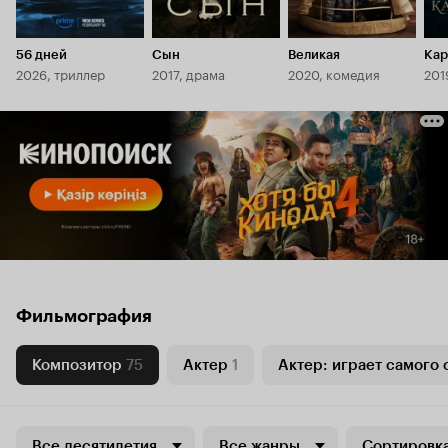
56 дней
Сын
Великая
Кар
2026, триллер
2017, драма
2020, комедия
201
Фильмография
Композитор
75
Актер
1
Актер: играет самого 
Все десятилетия
Все жанры
Сортировка