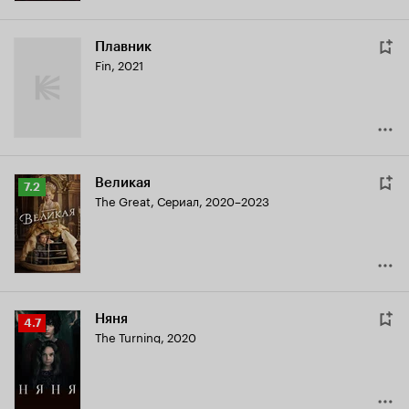
Плавник
Fin
,
2021
Великая
Рейтинг
7.2
The Great
,
Сериал, 2020–2023
Кинопоиска
7.2
Няня
Рейтинг
4.7
The Turning
,
2020
Кинопоиска
4.7