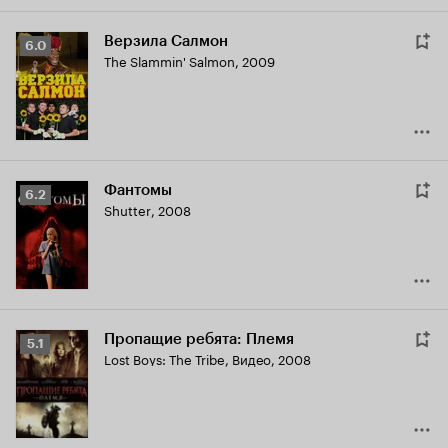
Верзила Салмон
Рейтинг
6.0
The Slammin' Salmon
,
2009
Кинопоиска
6.0
Фантомы
Рейтинг
6.2
Shutter
,
2008
Кинопоиска
6.2
Пропащие ребята: Племя
Рейтинг
5.1
Lost Boys: The Tribe
,
Видео, 2008
Кинопоиска
5.1