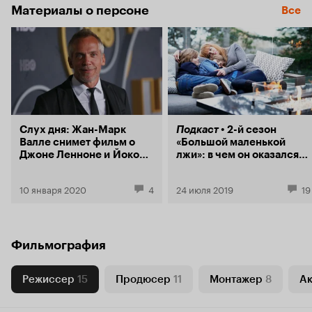
Материалы о персоне
Все
Слух дня: Жан-Марк
Подкаст
2-й сезон
Валле снимет фильм о
«Большой маленькой
Джоне Ленноне и Йоко
лжи»: в чем он оказался
Оно
глубже и актуальнее
первого?
10 января 2020
4
24 июля 2019
19
Фильмография
Режиссер
15
Продюсер
11
Монтажер
8
Ак