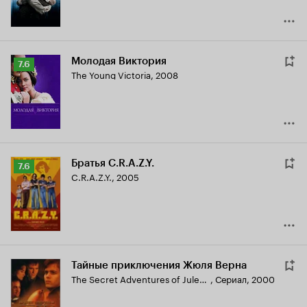
Молодая Виктория
Рейтинг
7.6
The Young Victoria
,
2008
Кинопоиска
7.6
Братья C.R.A.Z.Y.
Рейтинг
7.6
C.R.A.Z.Y.
,
2005
Кинопоиска
7.6
Тайные приключения Жюля Верна
The Secret Adventures of Jules Verne
,
Сериал, 2000