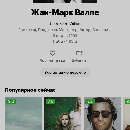
Жан-Марк Валле
Jean-Marc Vallée
Режиссер, Продюсер, Монтажер, Актер, Сценарист
9 марта, 1963
Рыбы
•
1.83 м
Любимая звезда
Добавить
Все детали о персоне
Популярное сейчас
Рейтинг
Рейтинг
Рейтинг
Р
8.2
7.5
7.2
8
Кинопоиска
Кинопоиска
Кинопоиска
К
8.2
7.5
7.2
8.