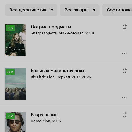
Все десятилетия
Все жанры
Сортировка
Острые предметы
Рейтинг
7.5
Sharp Objects
,
Мини-сериал, 2018
Кинопоиска
7.5
Большая маленькая ложь
Рейтинг
8.2
Big Little Lies
,
Сериал, 2017–2026
Кинопоиска
8.2
Разрушение
Рейтинг
7.2
Demolition
,
2015
Кинопоиска
7.2