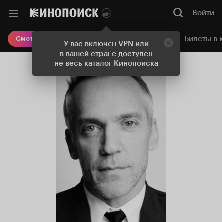
Войти
Онлайн-кинотеатр
Билеты в 
Смотреть кино
У вас включен VPN или
в вашей стране доступен
не весь каталог Кинопоиска