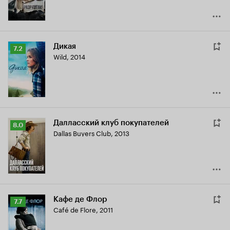
Дикая
Рейтинг
7.2
Wild
,
2014
Кинопоиска
7.2
Далласский клуб покупателей
Рейтинг
8.0
Dallas Buyers Club
,
2013
Кинопоиска
8.0
Кафе де Флор
Рейтинг
7.7
Café de Flore
,
2011
Кинопоиска
7.7