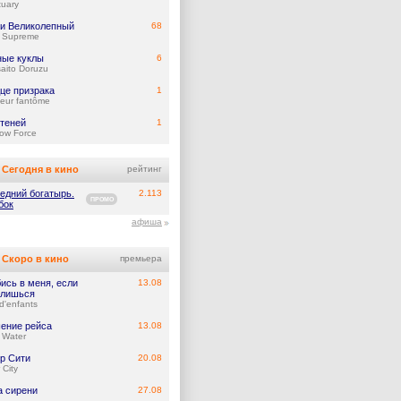
tuary
и Великолепный
68
y Supreme
ые куклы
6
aito Doruzu
це призрака
1
eur fantôme
 теней
1
ow Force
Сегодня в кино
рейтинг
едний богатырь.
2.113
ПРОМО
бок
афиша
Скоро в кино
премьера
ись в меня, если
13.08
лишься
d'enfants
ение рейса
13.08
 Water
р Сити
20.08
 City
а сирени
27.08