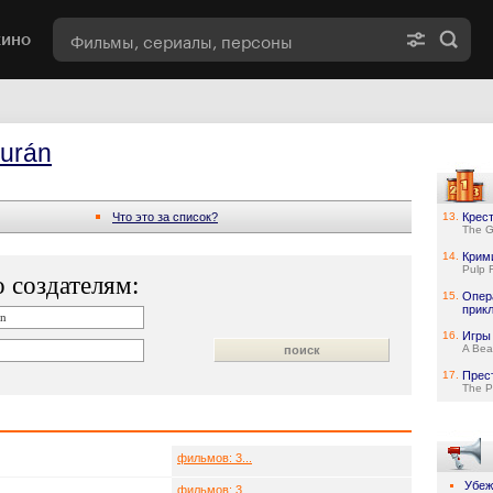
кино
Durán
Что это за список?
13.
Крес
The G
14.
Крим
Pulp F
 создателям:
15.
Опер
прик
16.
Игры
A Bea
17.
Прес
The P
фильмов: 3...
Убе
фильмов: 3...