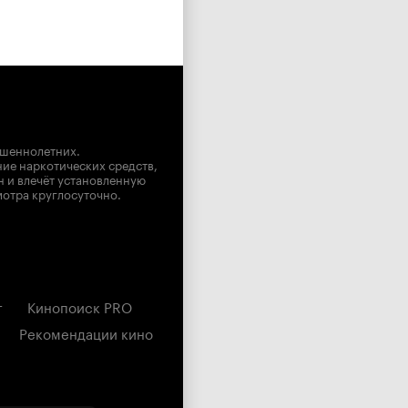
ршеннолетних.
ние наркотических средств,
н и влечёт установленную
мотра круглосуточно.
г
Кинопоиск PRO
Рекомендации кино