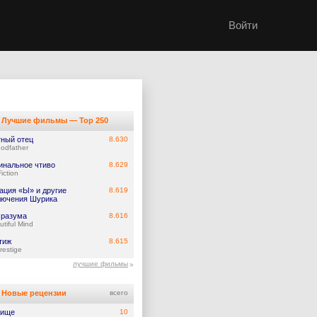
Войти
Лучшие фильмы — Top 250
тный отец
8.630
odfather
инальное чтиво
8.629
iction
ация «Ы» и другие
8.619
лючения Шурика
 разума
8.616
utiful Mind
тиж
8.615
restige
лучшие фильмы
Новые рецензии
всего
жище
10