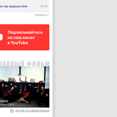
ос как предчувствие
03.09
премьеры
ворщик
tiator, 1998
другой случайный фильм