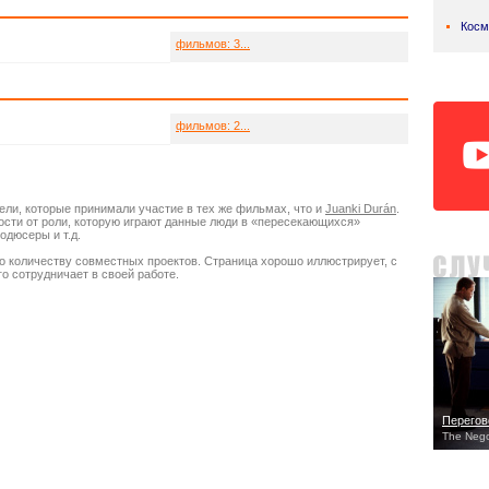
Косм
фильмов: 3...
фильмов: 2...
ели, которые принимали участие в тех же фильмах, что и
Juanki Durán
.
мости от роли, которую играют данные люди в «пересекающихся»
одюсеры и т.д.
о количеству совместных проектов. Страница хорошо иллюстрирует, с
о сотрудничает в своей работе.
Перего
The Nego