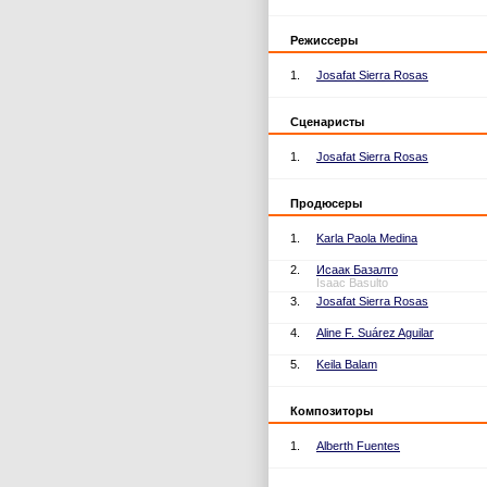
Режиссеры
1.
Josafat Sierra Rosas
Сценаристы
1.
Josafat Sierra Rosas
Продюсеры
1.
Karla Paola Medina
2.
Исаак Базалто
Isaac Basulto
3.
Josafat Sierra Rosas
4.
Aline F. Suárez Aguilar
5.
Keila Balam
Композиторы
1.
Alberth Fuentes