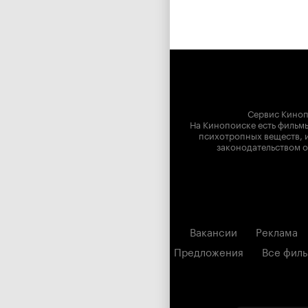
Сервис Киноп
На Кинопоиске есть фильмы
психотропных веществ, и
законодательством о
Вакансии
Реклама
Предложения
Все фил