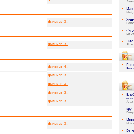
Sanc
Март
Mart
Хищн
фильмов: 3...
Paras
Серд
Le co
Лига
фильмов: 3...
Shad
Посл
фильмов: 4...
Коло
фильмов: 3...
фильмов: 3...
фильмов: 3...
Влюб
осме
фильмов: 3...
Jeux 
Круш
Deep
Мото
Motor
фильмов: 3...
Ветк