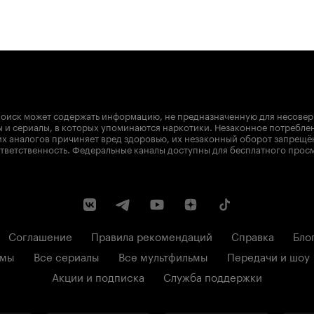
оиск может содержать информацию, не предназначенную для несове
 и сериалы, в которых упоминаются наркотики. Незаконное потребле
х аналогов причиняет вред здоровью, их незаконный оборот запрещё
тветственность. Федеральные каналы доступны для бесплатного прос
Соглашение
Правила рекомендаций
Справка
Бло
ьмы
Все сериалы
Все мультфильмы
Передачи и шоу
Акции и подписка
Служба поддержки