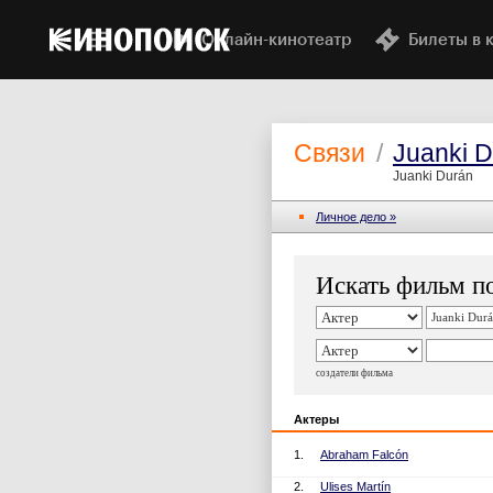
Онлайн-кинотеатр
Билеты в 
Связи
/
Juanki 
Juanki Durán
Личное дело »
Искать фильм по
создатели фильма
Актеры
1.
Abraham Falcón
2.
Ulises Martín