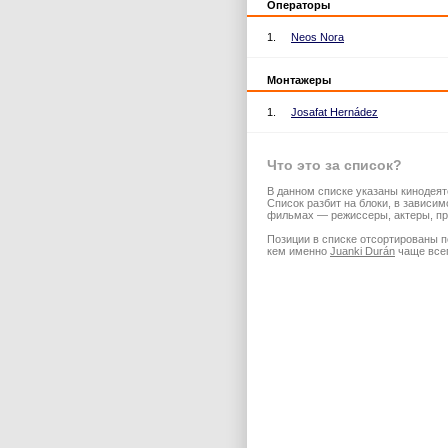
Операторы
1.
Neos Nora
Монтажеры
1.
Josafat Hernádez
Что это за список?
В данном списке указаны кинодеят
Список разбит на блоки, в зависи
фильмах — режиссеры, актеры, пр
Позиции в списке отсортированы п
кем именно
Juanki Durán
чаще всег