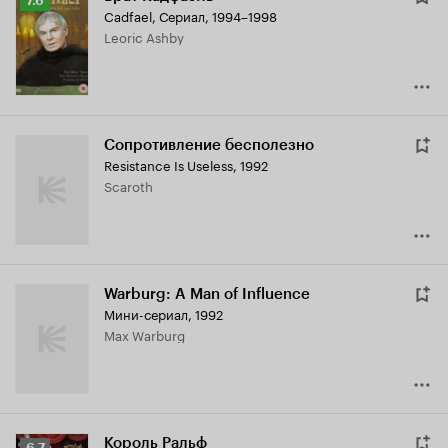
7.6
Cadfael
,
Сериал, 1994–1998
Кинопоиска
Leoric Ashby
7.6
Сопротивление бесполезно
Resistance Is Useless
,
1992
Scaroth
Warburg: A Man of Influence
Мини-сериал, 1992
Max Warburg
Король Ральф
Рейтинг
6.7