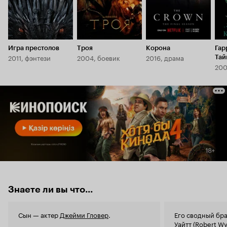
Игра престолов
Троя
Корона
Гар
2011, фэнтези
2004, боевик
2016, драма
Тай
200
Знаете ли вы что...
Сын — актер
Джейми Гловер
.
Его сводный бр
Уайтт (Robert Wy