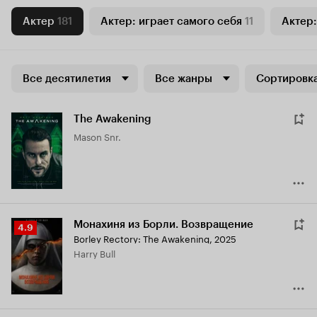
Актер
181
Актер: играет самого себя
11
Актер:
Все десятилетия
Все жанры
Сортировка
The Awakening
Mason Snr.
Монахиня из Борли. Возвращение
Рейтинг
4.9
Borley Rectory: The Awakening
,
2025
Кинопоиска
Harry Bull
4.9