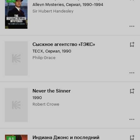
Alleyn Mysteries
,
Сериал, 1990–1994
Кинопоиска
Sir Hubert Handesley
7.4
Сыскное агентство «ТЭКС»
TECX
,
Сериал, 1990
Philip Grace
Never the Sinner
1990
Robert Crowe
Индиана Джонс и последний
Рейтинг
8.1