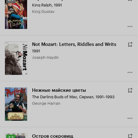
King Ralph
,
1991
Кинопоиска
King Gustav
6.7
Not Mozart: Letters, Riddles and Writs
1991
Joseph Haydn
Нежные майские цветы
The Darling Buds of May
,
Сериал, 1991–1993
George Harran
Остров сокровищ
Рейтинг
7.2