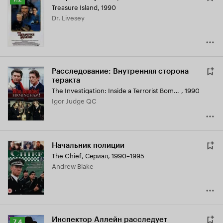
Treasure Island
,
1990
Кинопоиска
Dr. Livesey
7.2
Расследование: Внутренняя сторона
теракта
The Investigation: Inside a Terrorist Bombing
,
1990
Igor Judge QC
Начальник полиции
The Chief
,
Сериал, 1990–1995
Andrew Blake
Инспектор Аллейн расследует
Рейтинг
7.4