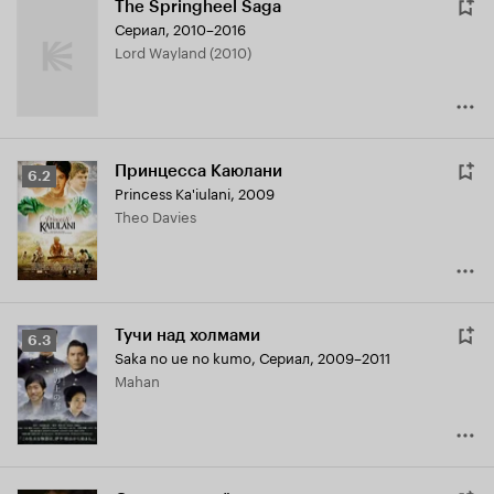
The Springheel Saga
Сериал, 2010–2016
Lord Wayland (2010)
Принцесса Каюлани
Рейтинг
6.2
Princess Ka'iulani
,
2009
Кинопоиска
Theo Davies
6.2
Тучи над холмами
Рейтинг
6.3
Saka no ue no kumo
,
Сериал, 2009–2011
Кинопоиска
Mahan
6.3