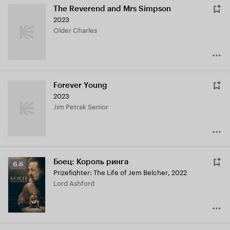
The Reverend and Mrs Simpson
2023
Older Charles
Forever Young
2023
Jim Petrak Senior
Боец: Король ринга
Рейтинг
6.6
Prizefighter: The Life of Jem Belcher
,
2022
Кинопоиска
Lord Ashford
6.6