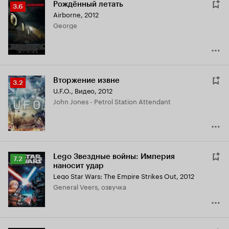
Рождённый летать
Рейтинг
3.6
Airborne
,
2012
Кинопоиска
George
3.6
Вторжение извне
Рейтинг
3.2
U.F.O.
,
Видео, 2012
Кинопоиска
John Jones - Petrol Station Attendant
3.2
Lego Звездные войны: Империя
Рейтинг
7.2
наносит удар
Кинопоиска
Lego Star Wars: The Empire Strikes Out
,
2012
7.2
General Veers, озвучка