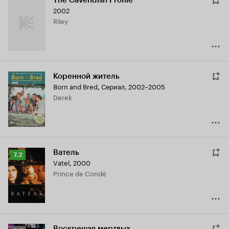
The Cavendish Profile
2002
Riley
Коренной житель
Born and Bred
,
Сериал, 2002–2005
Derek
Ватель
Рейтинг
7.2
Vatel
,
2000
Кинопоиска
Prince de Condé
7.2
Воскрешая мертвых