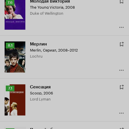
Молодая Виктория
Рейтинг
7.6
The Young Victoria
,
2008
Кинопоиска
Duke of Wellington
7.6
Мерлин
Рейтинг
8.1
Merlin
,
Сериал, 2008–2012
Кинопоиска
Lochru
8.1
Сенсация
Рейтинг
7.1
Scoop
,
2006
Кинопоиска
Lord Lyman
7.1