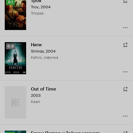
Троя
Рейтинг
8.1
Troy
,
2004
Кинопоиска
Triopas
8.1
Нити
Рейтинг
6.8
Strings
,
2004
Кинопоиска
Kahro, озвучка
6.8
Out of Time
2003
Kean