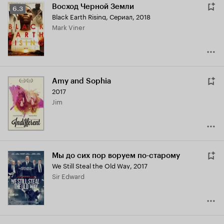
Восход Черной Земли
Рейтинг
6.3
Black Earth Rising
,
Сериал, 2018
Кинопоиска
Mark Viner
6.3
Amy and Sophia
2017
Jim
Мы до сих пор воруем по-старому
We Still Steal the Old Way
,
2017
Sir Edward