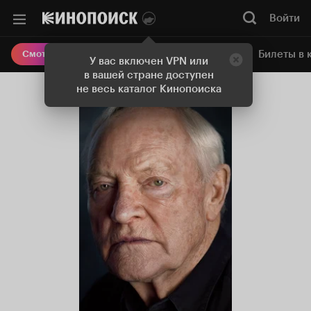
Войти
Онлайн-кинотеатр
Билеты в 
Смотреть кино
У вас включен VPN или
в вашей стране доступен
не весь каталог Кинопоиска