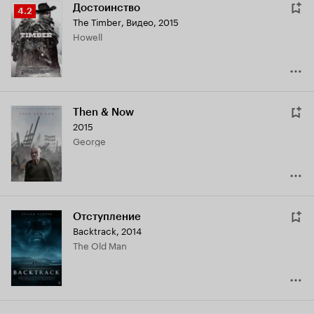
Достоинство
Рейтинг
4.2
The Timber
,
Видео, 2015
Кинопоиска
Howell
4.2
Then & Now
2015
George
Отступление
Backtrack
,
2014
The Old Man