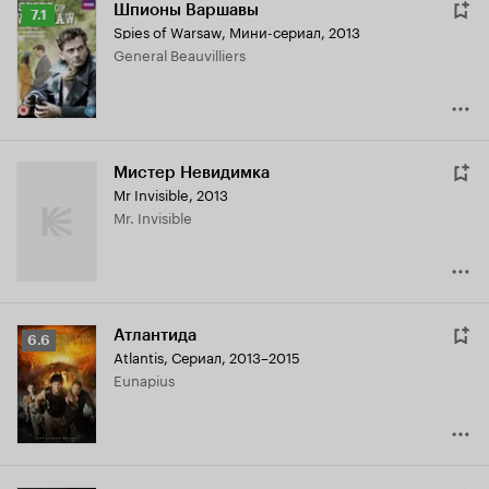
Шпионы Варшавы
Рейтинг
7.1
Spies of Warsaw
,
Мини-сериал, 2013
Кинопоиска
General Beauvilliers
7.1
Мистер Невидимка
Mr Invisible
,
2013
Mr. Invisible
Атлантида
Рейтинг
6.6
Atlantis
,
Сериал, 2013–2015
Кинопоиска
Eunapius
6.6