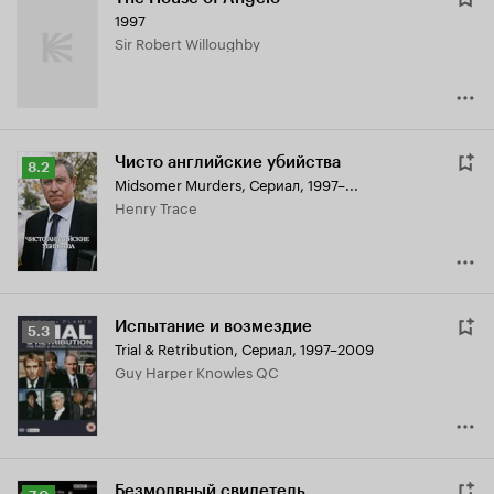
1997
Sir Robert Willoughby
Чисто английские убийства
Рейтинг
8.2
Midsomer Murders
,
Сериал, 1997–...
Кинопоиска
Henry Trace
8.2
Испытание и возмездие
Рейтинг
5.3
Trial & Retribution
,
Сериал, 1997–2009
Кинопоиска
Guy Harper Knowles QC
5.3
Безмолвный свидетель