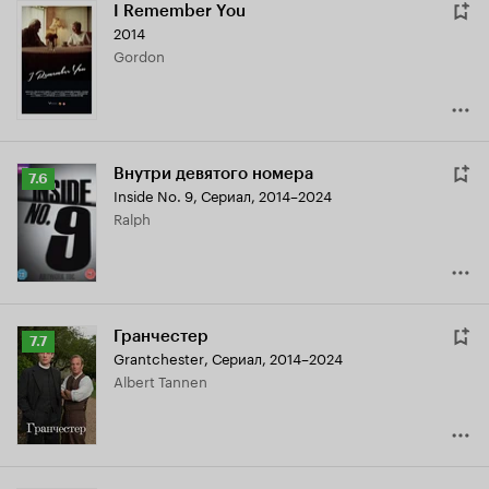
I Remember You
2014
Gordon
Внутри девятого номера
Рейтинг
7.6
Inside No. 9
,
Сериал, 2014–2024
Кинопоиска
Ralph
7.6
Гранчестер
Рейтинг
7.7
Grantchester
,
Сериал, 2014–2024
Кинопоиска
Albert Tannen
7.7