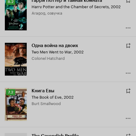
Гарри Поттер и Тайная комната
Рейтинг
8.2
Harry Potter and the Chamber of Secrets
,
2002
Кинопоиска
Aragog, озвучка
8.2
Одна война на двоих
Two Men Went to War
,
2002
Colonel Hatchard
Книга Евы
Рейтинг
7.2
The Book of Eve
,
2002
Кинопоиска
Burt Smallwood
7.2