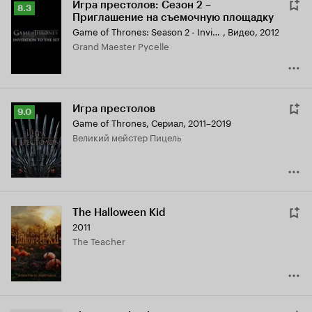
Игра престолов: Сезон 2 –
Рейтинг
8.3
Приглашение на съемочную площадку
Кинопоиска
Game of Thrones: Season 2 - Invitation to the Set
,
Видео, 2012
8.3
Grand Maester Pycelle
Игра престолов
Рейтинг
9.0
Game of Thrones
,
Сериал, 2011–2019
Кинопоиска
Великий мейстер Пицель
9.0
The Halloween Kid
2011
The Teacher