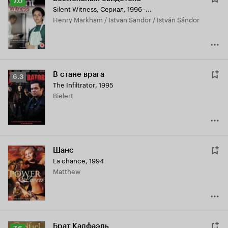
Рейтинг
7.0
Silent Witness
,
Сериал, 1996–...
Кинопоиска
Henry Markham / Istvan Sandor / István Sándor
7.0
В стане врага
Рейтинг
6.3
The Infiltrator
,
1995
Кинопоиска
Bielert
6.3
Шанс
La chance
,
1994
Matthew
Брат Кадфаэль
Рейтинг