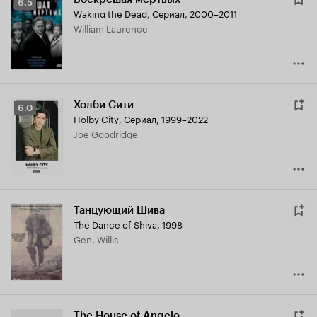
Рейтинг
6.5
Waking the Dead
,
Сериал, 2000–2011
Кинопоиска
William Laurence
6.5
Холби Сити
Рейтинг
6.0
Holby City
,
Сериал, 1999–2022
Кинопоиска
Joe Goodridge
6.0
Танцующий Шива
The Dance of Shiva
,
1998
Gen. Willis
The House of Angelo