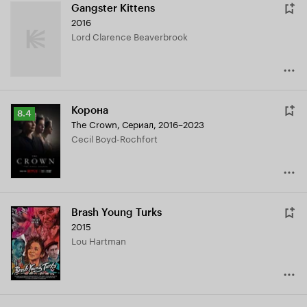
Gangster Kittens
2016
Lord Clarence Beaverbrook
Корона
Рейтинг
8.4
The Crown
,
Сериал, 2016–2023
Кинопоиска
Cecil Boyd-Rochfort
8.4
Brash Young Turks
2015
Lou Hartman