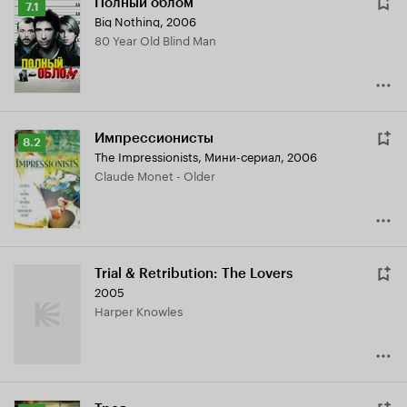
Полный облом
Рейтинг
7.1
Big Nothing
,
2006
Кинопоиска
80 Year Old Blind Man
7.1
Импрессионисты
Рейтинг
8.2
The Impressionists
,
Мини-сериал, 2006
Кинопоиска
Claude Monet - Older
8.2
Trial & Retribution: The Lovers
2005
Harper Knowles