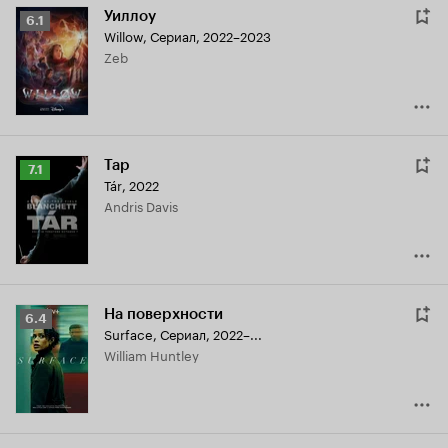
Уиллоу
Рейтинг
6.1
Willow
,
Сериал, 2022–2023
Кинопоиска
Zeb
6.1
Тар
Рейтинг
7.1
Tár
,
2022
Кинопоиска
Andris Davis
7.1
На поверхности
Рейтинг
6.4
Surface
,
Сериал, 2022–...
Кинопоиска
William Huntley
6.4