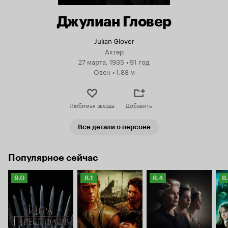
Джулиан Гловер
Julian Glover
Актер
27 марта, 1935
•
91 год
Овен
•
1.88 м
Любимая звезда
Добавить
Все детали о персоне
Популярное сейчас
Рейтинг
Рейтинг
Рейтинг
Р
9.0
8.1
8.4
8
Кинопоиска
Кинопоиска
Кинопоиска
К
9.0
8.1
8.4
8.