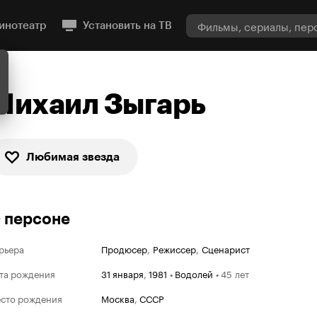
инотеатр
Установить на ТВ
Михаил Зыгарь
Любимая звезда
 персоне
рьера
Продюсер
,
Режиссер
,
Сценарист
та рождения
31 января
,
1981
•
Водолей
•
45 лет
сто рождения
Москва
,
СССР