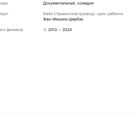
анры
документальный
,
комедия
пруг
Майя Стравинская (развод)
один ребенок
Жан-Мишель Щербак
его фильмов
11
,
2013
—
2024