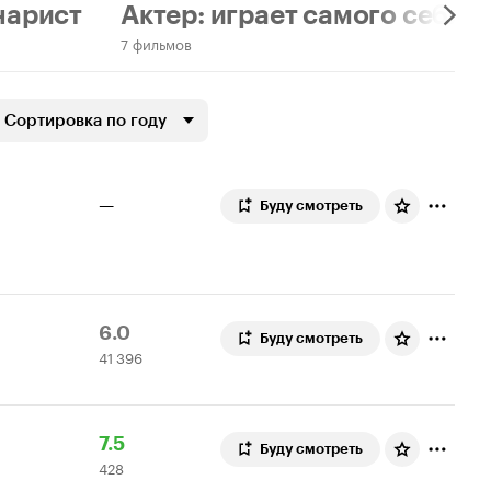
нарист
Актер: играет самого себя
7 фильмов
Сортировка по году
—
Буду смотреть
Рейтинг
41
6.0
Буду смотреть
41 396
Кинопоиска
396
6.0
оценок
Рейтинг
428
7.5
Буду смотреть
428
Кинопоиска
оценок