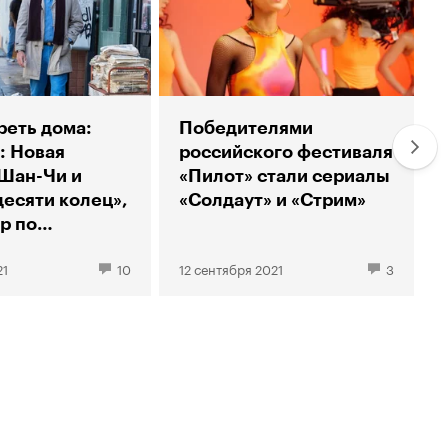
реть дома:
Победителями
: Новая
российского фестиваля
«Шан-Чи и
«Пилот» стали сериалы
десяти колец»,
«Солдаут» и «Стрим»
р по
у»
21
10
12 сентября 2021
3