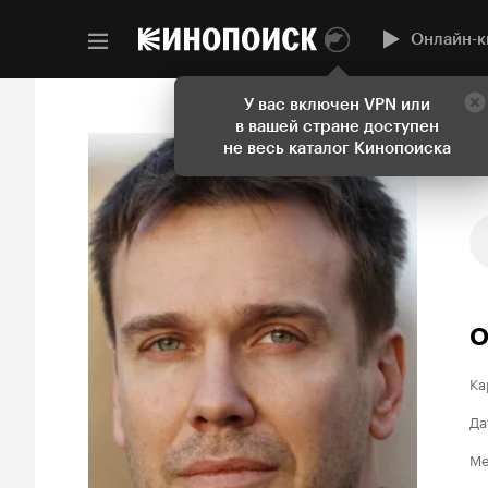
Онлайн-к
У вас включен VPN или
в вашей стране доступен
не весь каталог Кинопоиска
О
Ка
Да
Ме