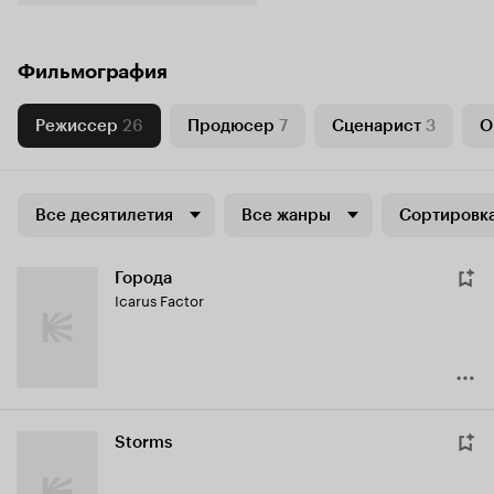
Фильмография
Режиссер
26
Продюсер
7
Сценарист
3
О
Все десятилетия
Все жанры
Сортировка
Города
Icarus Factor
Storms