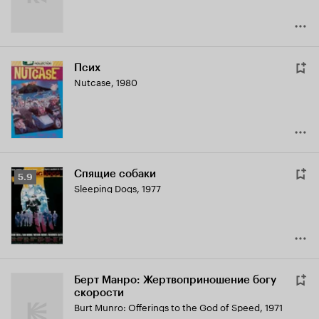
Псих
Nutcase
,
1980
Спящие собаки
Рейтинг
5.9
Sleeping Dogs
,
1977
Кинопоиска
5.9
Берт Манро: Жертвоприношение богу
скорости
Burt Munro: Offerings to the God of Speed
,
1971