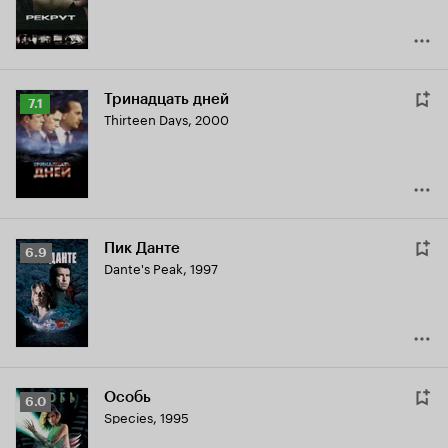
Тринадцать дней
Рейтинг
7.1
Thirteen Days
,
2000
Кинопоиска
7.1
Пик Данте
Рейтинг
6.9
Dante's Peak
,
1997
Кинопоиска
6.9
Особь
Рейтинг
6.0
Species
,
1995
Кинопоиска
6.0