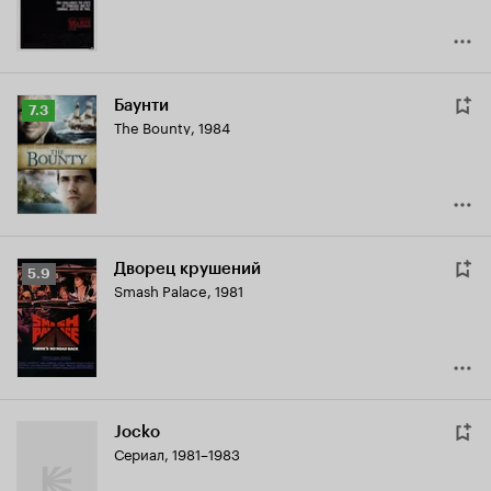
Баунти
Рейтинг
7.3
The Bounty
,
1984
Кинопоиска
7.3
Дворец крушений
Рейтинг
5.9
Smash Palace
,
1981
Кинопоиска
5.9
Jocko
Сериал, 1981–1983