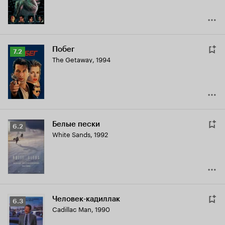
Побег
Рейтинг
7.2
The Getaway
,
1994
Кинопоиска
7.2
Белые пески
Рейтинг
6.2
White Sands
,
1992
Кинопоиска
6.2
Человек-кадиллак
Рейтинг
6.3
Cadillac Man
,
1990
Кинопоиска
6.3