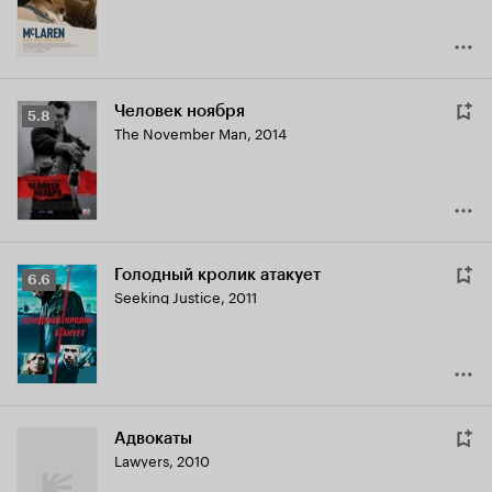
Человек ноября
Рейтинг
5.8
The November Man
,
2014
Кинопоиска
5.8
Голодный кролик атакует
Рейтинг
6.6
Seeking Justice
,
2011
Кинопоиска
6.6
Адвокаты
Lawyers
,
2010