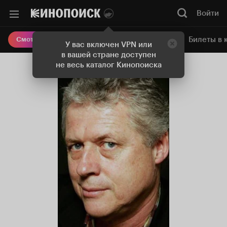
Войти
Онлайн-кинотеатр
Билеты в 
Смотреть кино
У вас включен VPN или
в вашей стране доступен
не весь каталог Кинопоиска