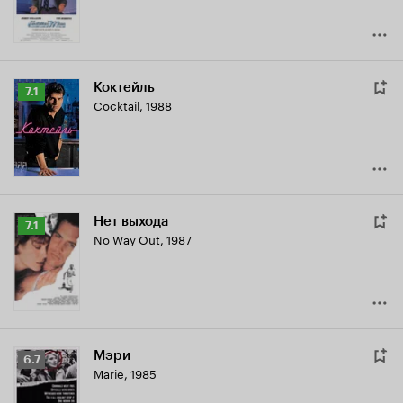
Коктейль
Рейтинг
7.1
Cocktail
,
1988
Кинопоиска
7.1
Нет выхода
Рейтинг
7.1
No Way Out
,
1987
Кинопоиска
7.1
Мэри
Рейтинг
6.7
Marie
,
1985
Кинопоиска
6.7