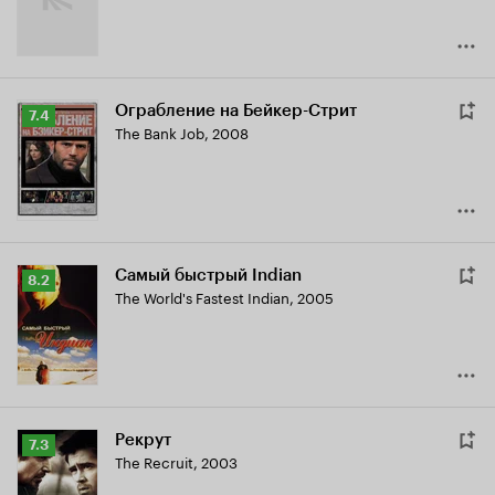
Ограбление на Бейкер-Стрит
Рейтинг
7.4
The Bank Job
,
2008
Кинопоиска
7.4
Самый быстрый Indian
Рейтинг
8.2
The World's Fastest Indian
,
2005
Кинопоиска
8.2
Рекрут
Рейтинг
7.3
The Recruit
,
2003
Кинопоиска
7.3