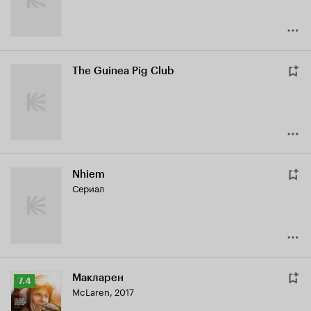
The Guinea Pig Club
Nhiem
Сериал
Макларен
Рейтинг
7.4
McLaren
,
2017
Кинопоиска
7.4