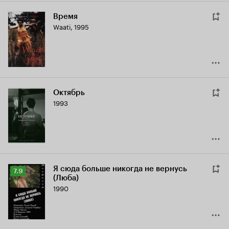
Время
Waati
,
1995
Октябрь
1993
Я сюда больше никогда не вернусь
Рейтинг
7.9
(Люба)
Кинопоиска
1990
7.9