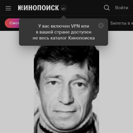
Войти
Онлайн-кинотеатр
Билеты в 
Смотреть кино
У вас включен VPN или
в вашей стране доступен
не весь каталог Кинопоиска