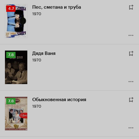
Пес, сметана и труба
Рейтинг
4.7
1970
Кинопоиска
4.7
Дядя Ваня
Рейтинг
7.8
1970
Кинопоиска
7.8
Обыкновенная история
Рейтинг
7.8
1970
Кинопоиска
7.8