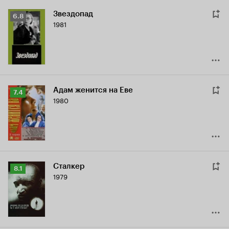
Звездопад
Рейтинг
6.8
1981
Кинопоиска
6.8
Адам женится на Еве
Рейтинг
7.4
1980
Кинопоиска
7.4
Сталкер
Рейтинг
8.1
1979
Кинопоиска
8.1