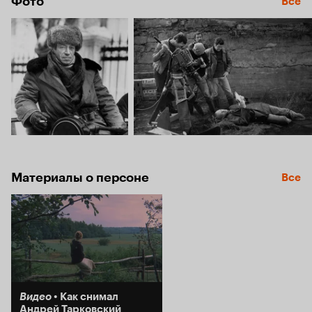
Фото
Все
Материалы о персоне
Все
Видео
Как снимал
Андрей Тарковский