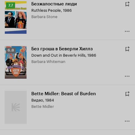
Безжалостные люди
Рейтинг
7.7
Ruthless People
,
1986
Кинопоиска
Barbara Stone
7.7
Без гроша в Беверли Хиллз
Рейтинг
6.8
Down and Out in Beverly Hills
,
1986
Кинопоиска
Barbara Whiteman
6.8
Bette Midler: Beast of Burden
Видео, 1984
Bette Midler