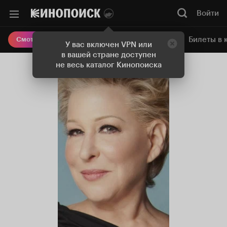
Войти
Онлайн-кинотеатр
Билеты в 
Смотреть кино
У вас включен VPN или
в вашей стране доступен
не весь каталог Кинопоиска