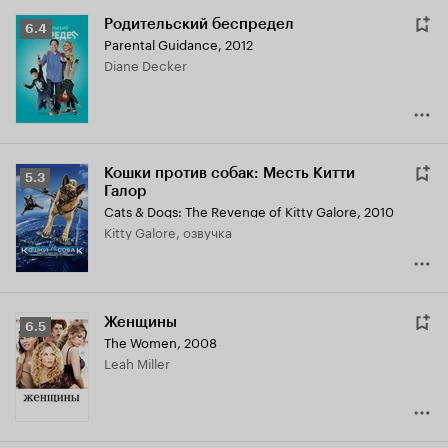
Родительский беспредел
Рейтинг
6.4
Parental Guidance
,
2012
Кинопоиска
Diane Decker
6.4
Кошки против собак: Месть Китти
Рейтинг
5.3
Галор
Кинопоиска
Cats & Dogs: The Revenge of Kitty Galore
,
2010
5.3
Kitty Galore, озвучка
Женщины
Рейтинг
6.5
The Women
,
2008
Кинопоиска
Leah Miller
6.5