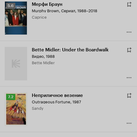
Мерфи Браун
Рейтинг
5.6
Murphy Brown
,
Сериал, 1988–2018
Кинопоиска
Caprice
5.6
Bette Midler: Under the Boardwalk
Видео, 1988
Bette Midler
Неприличное везение
Рейтинг
7.2
Outrageous Fortune
,
1987
Кинопоиска
Sandy
7.2