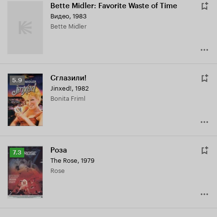
Bette Midler: Favorite Waste of Time
Видео, 1983
Bette Midler
Сглазили!
Рейтинг
5.9
Jinxed!
,
1982
Кинопоиска
Bonita Friml
5.9
Роза
Рейтинг
7.3
The Rose
,
1979
Кинопоиска
Rose
7.3