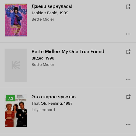
Джеки вернулась!
Jackie's Back!
,
1999
Bette Midler
Bette Midler: My One True Friend
Видео, 1998
Bette Midler
Это старое чувство
Рейтинг
7.2
That Old Feeling
,
1997
Кинопоиска
Lilly Leonard
7.2