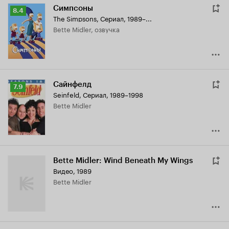
Симпсоны
Рейтинг
8.4
The Simpsons
,
Сериал, 1989–...
Кинопоиска
Bette Midler, озвучка
8.4
Сайнфелд
Рейтинг
7.9
Seinfeld
,
Сериал, 1989–1998
Кинопоиска
Bette Midler
7.9
Bette Midler: Wind Beneath My Wings
Видео, 1989
Bette Midler