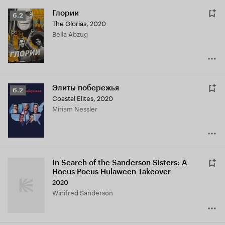
Глории
Рейтинг
6.2
The Glorias
,
2020
Кинопоиска
Bella Abzug
6.2
Элиты побережья
Рейтинг
6.2
Coastal Elites
,
2020
Кинопоиска
Miriam Nessler
6.2
In Search of the Sanderson Sisters: A
Hocus Pocus Hulaween Takeover
2020
Winifred Sanderson