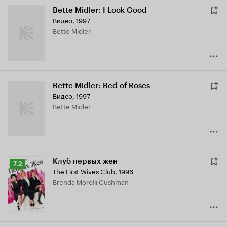
Bette Midler: I Look Good
Видео, 1997
Bette Midler
Bette Midler: Bed of Roses
Видео, 1997
Bette Midler
Клуб первых жен
Рейтинг
7.2
The First Wives Club
,
1996
Кинопоиска
Brenda Morelli Cushman
7.2