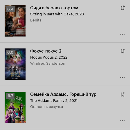
Сидя в барах с тортом
Рейтинг
6.4
Sitting in Bars with Cake
,
2023
Кинопоиска
Benita
6.4
Фокус-покус 2
Рейтинг
6.0
Hocus Pocus 2
,
2022
Кинопоиска
Winifred Sanderson
6.0
Семейка Аддамс: Горящий тур
Рейтинг
6.7
The Addams Family 2
,
2021
Кинопоиска
Grandma, озвучка
6.7