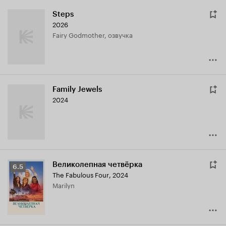
Steps
2026
Fairy Godmother, озвучка
Family Jewels
2024
Великолепная четвёрка
Рейтинг
6.5
The Fabulous Four
,
2024
Кинопоиска
Marilyn
6.5