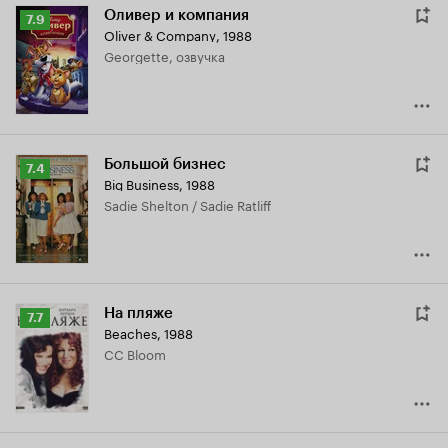
Оливер и компания
Рейтинг
7.9
Oliver & Company
,
1988
Кинопоиска
Georgette, озвучка
7.9
Большой бизнес
Рейтинг
7.4
Big Business
,
1988
Кинопоиска
Sadie Shelton / Sadie Ratliff
7.4
На пляже
Рейтинг
7.7
Beaches
,
1988
Кинопоиска
CC Bloom
7.7