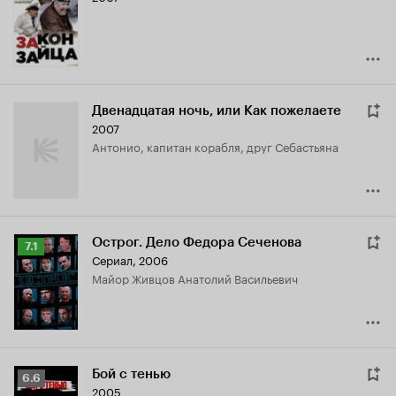
4.2
Двенадцатая ночь, или Как пожелаете
2007
Антонио, капитан корабля, друг Себастьяна
Острог. Дело Федора Сеченова
Рейтинг
7.1
Сериал, 2006
Кинопоиска
майор Живцов Анатолий Васильевич
7.1
Бой с тенью
Рейтинг
6.6
2005
Кинопоиска