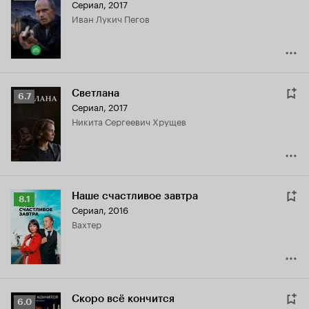
Сериал, 2017
Кинопоиска
Иван Лукич Пегов
6.3
Светлана
Рейтинг
6.7
Сериал, 2017
Кинопоиска
Никита Сергеевич Хрущев
6.7
Наше счастливое завтра
Рейтинг
8.1
Сериал, 2016
Кинопоиска
вахтер
8.1
Скоро всё кончится
Рейтинг
6.0