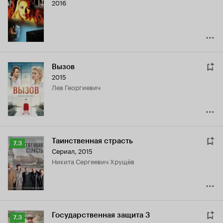
2016
Кинопоиска
6.0
Вызов
2015
Лев Георгиевич
Таинственная страсть
Рейтинг
7.3
Сериал, 2015
Кинопоиска
Никита Сергеевич Хрущёв
7.3
Государственная защита 3
Рейтинг
7.3