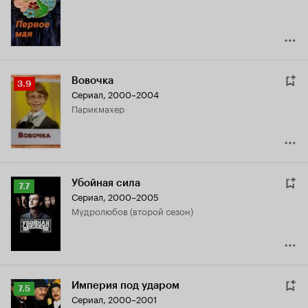
7.8
Вовочка
Рейтинг
3.9
Сериал, 2000–2004
Кинопоиска
парикмахер
3.9
Убойная сила
Рейтинг
7.7
Сериал, 2000–2005
Кинопоиска
Мудролюбов (второй сезон)
7.7
Империя под ударом
Рейтинг
7.5
Сериал, 2000–2001
Кинопоиска