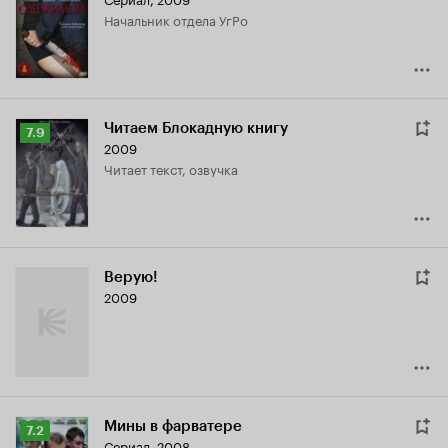
Кинопоиска
начальник отдела УгРо
6.9
Читаем Блокадную книгу
Рейтинг
7.9
2009
Кинопоиска
читает текст, озвучка
7.9
Верую!
2009
Мины в фарватере
Рейтинг
7.2
Сериал, 2008