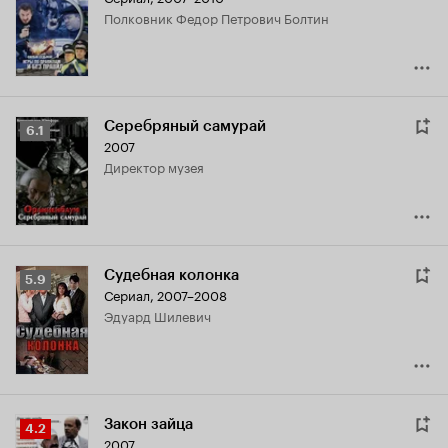
Кинопоиска
полковник Федор Петрович Болтин
6.1
Серебряный самурай
Рейтинг
6.1
2007
Кинопоиска
директор музея
6.1
Судебная колонка
Рейтинг
5.9
Сериал, 2007–2008
Кинопоиска
Эдуард Шилевич
5.9
Закон зайца
Рейтинг
4.2
2007
Кинопоиска