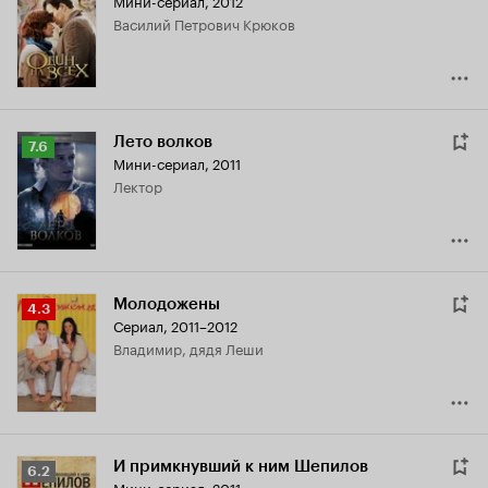
Мини-сериал, 2012
Кинопоиска
Василий Петрович Крюков
6.4
Лето волков
Рейтинг
7.6
Мини-сериал, 2011
Кинопоиска
лектор
7.6
Молодожены
Рейтинг
4.3
Сериал, 2011–2012
Кинопоиска
Владимир, дядя Леши
4.3
И примкнувший к ним Шепилов
Рейтинг
6.2
Мини-сериал, 2011