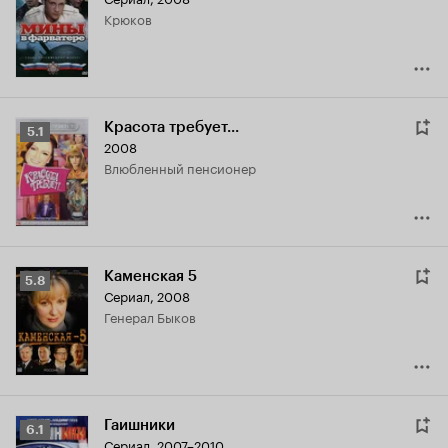
Кинопоиска
Крюков
7.2
Красота требует...
Рейтинг
5.1
2008
Кинопоиска
влюбленный пенсионер
5.1
Каменская 5
Рейтинг
5.8
Сериал, 2008
Кинопоиска
генерал Быков
5.8
Гаишники
Рейтинг
6.1
Сериал, 2007–2010