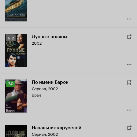
7.2
Лунные поляны
Рейтинг
6.2
2002
Кинопоиска
6.2
По имени Барон
Рейтинг
7.0
Сериал, 2002
Кинопоиска
врач
7.0
Начальник каруселей
Сериал, 2002