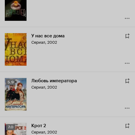
У нас все дома
Сериал, 2002
Любовь императора
Рейтинг
5.9
Сериал, 2002
Кинопоиска
5.9
Крот 2
Рейтинг
7.0
Сериал, 2002
Кинопоиска