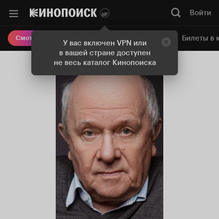
Войти
Онлайн-кинотеатр
Билеты в 
Смотреть кино
У вас включен VPN или
в вашей стране доступен
не весь каталог Кинопоиска