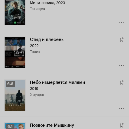
Мини-сериал, 2023
Кинопоиска
Татищев
5.8
Стыд и плесень
2022
Толик
Небо измеряется милями
Рейтинг
6.8
2019
Кинопоиска
Хрущёв
6.8
Позвоните Мышкину
Рейтинг
6.1