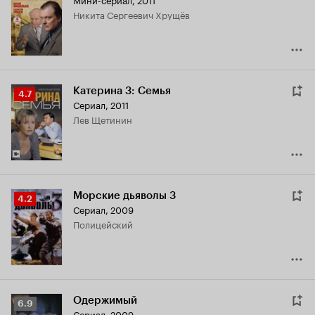
Кинопоиска
Никита Сергеевич Хрущёв
6.2
Катерина 3: Семья
Рейтинг
4.7
Сериал, 2011
Кинопоиска
Лев Щетинин
4.7
Морские дьяволы 3
Рейтинг
4.2
Сериал, 2009
Кинопоиска
полицейский
4.2
Одержимый
Рейтинг
6.9
Сериал, 2009