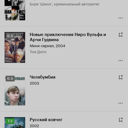
Боря 'Шмон', криминальный авторитет
5.7
Новые приключения Ниро Вульфа и
Рейтинг
6.5
Арчи Гудвина
Кинопоиска
Мини-сериал, 2004
6.5
Том Дипл
Челябумбия
Рейтинг
6.5
2003
Кинопоиска
6.5
Русский ковчег
Рейтинг
7.2
2002
Кинопоиска