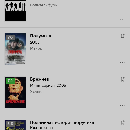
водитель фуры
6.6
Полумгла
Рейтинг
7.0
2005
Кинопоиска
майор
7.0
Брежнев
Рейтинг
7.5
Мини-сериал, 2005
Кинопоиска
Хрущев
7.5
Подлинная история поручика
Рейтинг
5.5
Ржевского
Кинопоиска