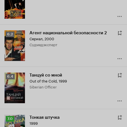
7.5
Агент национальной безопасности 2
Рейтинг
6.2
Сериал, 2000
Кинопоиска
судмедэксперт
6.2
Танцуй со мной
Рейтинг
6.4
Out of the Cold
,
1999
Кинопоиска
Siberian Officer
6.4
Тонкая штучка
Рейтинг
7.0
1999
Кинопоиска