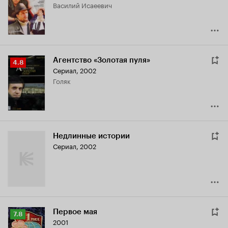
Василий Исаеевич
7.0
Агентство «Золотая пуля»
Рейтинг
4.8
Сериал, 2002
Кинопоиска
Голяк
4.8
Недлинные истории
Сериал, 2002
Первое мая
Рейтинг
7.8
2001
Кинопоиска