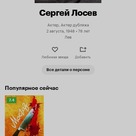
Сергей Лосев
Актер, Актер дубляжа
2 августа, 1948
•
78 лет
Лев
Любимая звезда
Добавить
Все детали о персоне
Популярное сейчас
Рейтинг
7.4
Кинопоиска
7.4