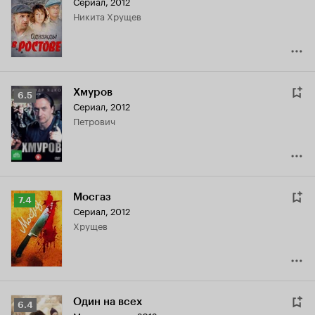
Сериал, 2012
Кинопоиска
Никита Хрущев
8.1
Хмуров
Рейтинг
6.5
Сериал, 2012
Кинопоиска
Петрович
6.5
Мосгаз
Рейтинг
7.4
Сериал, 2012
Кинопоиска
Хрущев
7.4
Один на всех
Рейтинг
6.4