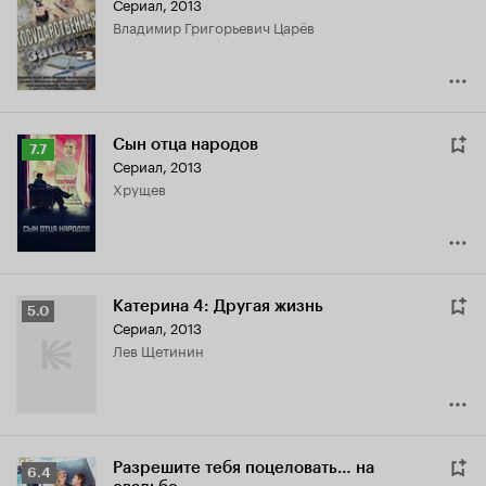
Сериал, 2013
Кинопоиска
Владимир Григорьевич Царёв
7.3
Сын отца народов
Рейтинг
7.7
Сериал, 2013
Кинопоиска
Хрущев
7.7
Катерина 4: Другая жизнь
Рейтинг
5.0
Сериал, 2013
Кинопоиска
Лев Щетинин
5.0
Разрешите тебя поцеловать… на
Рейтинг
6.4