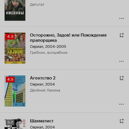
депутат
7.4
Осторожно, Задов! или Похождения
Рейтинг
4.3
прапорщика
Кинопоиска
Сериал, 2004–2005
4.3
грибник, волшебник
Агентство 2
Рейтинг
4.5
Сериал, 2004
Кинопоиска
двойник Ленина
4.5
Шахматист
Рейтинг
5.7
Сериал, 2004
Кинопоиска