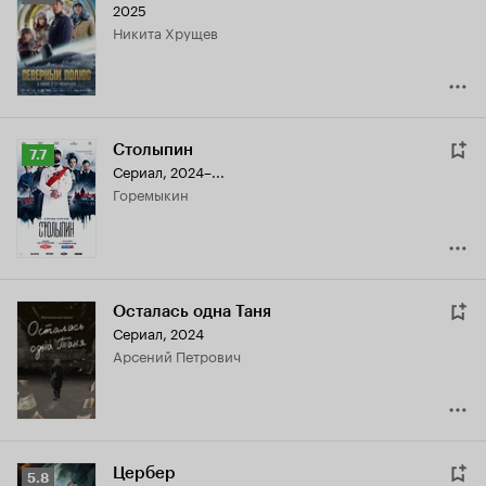
2025
Кинопоиска
Никита Хрущев
6.9
Столыпин
Рейтинг
7.7
Сериал, 2024–...
Кинопоиска
Горемыкин
7.7
Осталась одна Таня
Сериал, 2024
Арсений Петрович
Цербер
Рейтинг
5.8