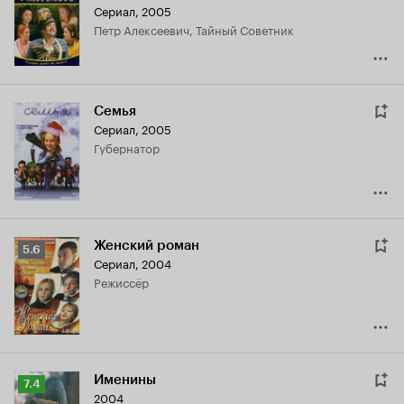
Сериал, 2005
5.5
Петр Алексеевич, Тайный Советник
Семья
Сериал, 2005
губернатор
Женский роман
Рейтинг
5.6
Сериал, 2004
Кинопоиска
режиссёр
5.6
Именины
Рейтинг
7.4
2004
Кинопоиска