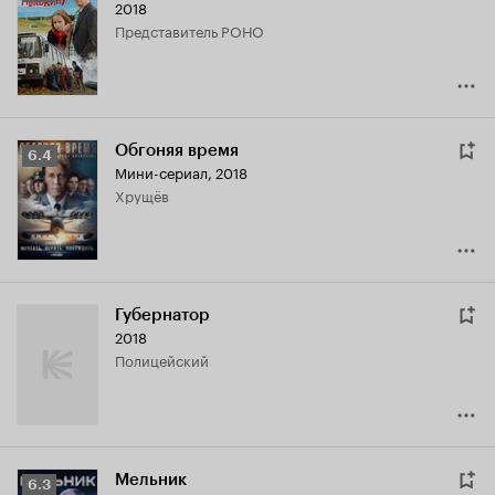
2018
Кинопоиска
представитель РОНО
6.1
Обгоняя время
Рейтинг
6.4
Мини-сериал, 2018
Кинопоиска
Хрущёв
6.4
Губернатор
2018
полицейский
Мельник
Рейтинг
6.3