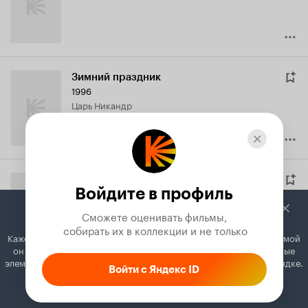
Зимний праздник
1996
царь Никандр
Однажды в тридевятом царстве
Войдите в профиль
1995
царь Евлампий
Сможете оценивать фильмы,

 собирать их в коллекции и не только
Кажется, вы используете блокировщик рекламы. Вместе с рекламой
он может отключать постеры, папки с фильмами и другие важные
элементы. Добавьте Кинопоиск в исключения, и всё будет в порядке.
Войти с Яндекс ID
Бэттман
Как это сделать
1994