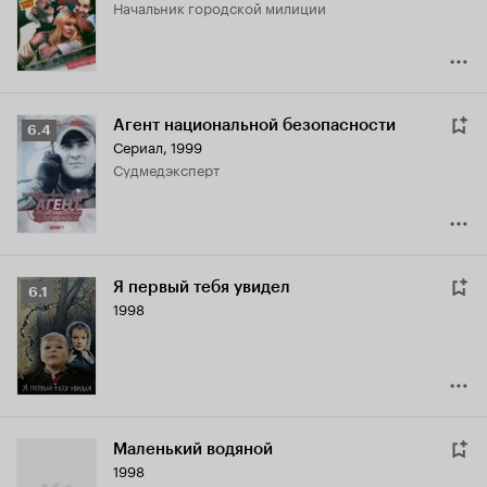
начальник городской милиции
7.0
Агент национальной безопасности
Рейтинг
6.4
Сериал, 1999
Кинопоиска
судмедэксперт
6.4
Я первый тебя увидел
Рейтинг
6.1
1998
Кинопоиска
6.1
Маленький водяной
1998