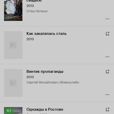
свадьбе
Кинопоиска
2013
6.4
отец Наташи
Как закалялась сталь
2013
Винтик пропаганды
2013
Сергей Михайлович Эйзенштейн
Однажды в Ростове
Рейтинг
8.1