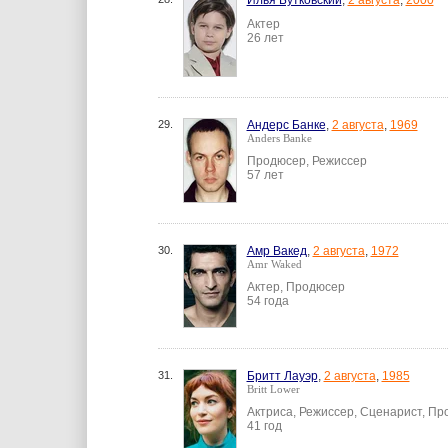
Илья Бутковский
,
2 августа
,
2000
Актер
26 лет
29.
Андерс Банке
,
2 августа
,
1969
Anders Banke
Продюсер, Режиссер
57 лет
30.
Амр Вакед
,
2 августа
,
1972
Amr Waked
Актер, Продюсер
54 года
31.
Бритт Лауэр
,
2 августа
,
1985
Britt Lower
Актриса, Режиссер, Сценарист, П
41 год