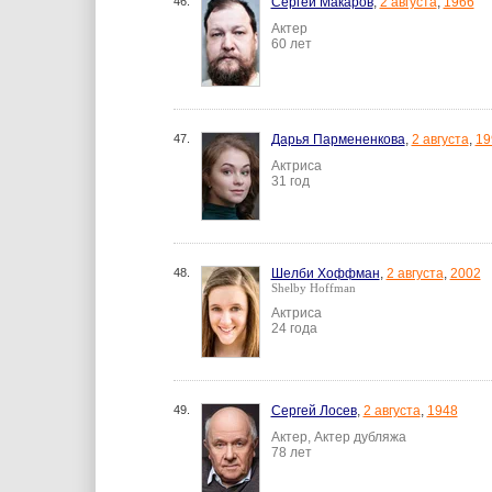
46.
Сергей Макаров
,
2 августа
,
1966
Актер
60 лет
47.
Дарья Пармененкова
,
2 августа
,
19
Актриса
31 год
48.
Шелби Хоффман
,
2 августа
,
2002
Shelby Hoffman
Актриса
24 года
49.
Сергей Лосев
,
2 августа
,
1948
Актер, Актер дубляжа
78 лет