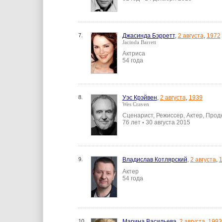
7.
Джасинда Бэрретт
,
2 августа
,
1972
Jacinda Barrett
Актриса
54 года
8.
Уэс Крэйвен
,
2 августа
,
1939
Wes Craven
Сценарист, Режиссер, Актер, Про
76 лет
30 августа 2015
•
9.
Владислав Котлярский
,
2 августа
,
Актер
54 года
10.
Марина Васильева
,
2 августа
,
1993