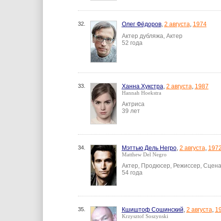
32.
Олег Фёдоров
,
2 августа
,
1974
Актер дубляжа, Актер
52 года
33.
Ханна Хукстра
,
2 августа
,
1987
Hannah Hoekstra
Актриса
39 лет
34.
Мэттью Дель Негро
,
2 августа
,
197
Matthew Del Negro
Актер, Продюсер, Режиссер, Сцен
54 года
35.
Кшиштоф Сошинский
,
2 августа
,
1
Krzysztof Soszynski