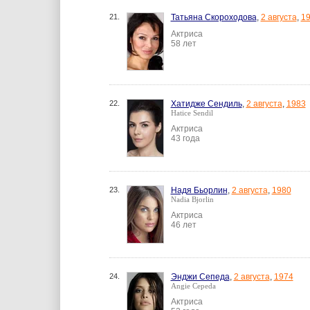
21.
Татьяна Скороходова
,
2 августа
,
1
Актриса
58 лет
22.
Хатидже Сендиль
,
2 августа
,
1983
Hatice Sendil
Актриса
43 года
23.
Надя Бьорлин
,
2 августа
,
1980
Nadia Bjorlin
Актриса
46 лет
24.
Энджи Сепеда
,
2 августа
,
1974
Angie Cepeda
Актриса