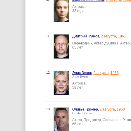
Актриса
33 года
11.
Дмитрий Пучков
,
2 августа
,
1961
Переводчик, Актер дубляжа, Актер
65 лет
12.
Элис Эванс
,
2 августа
,
1968
Alice Evans
Актриса
58 лет
13.
Оливье Грюнер
,
2 августа
,
1960
Olivier Gruner
Актер, Продюсер, Сценарист, Реж
66 лет