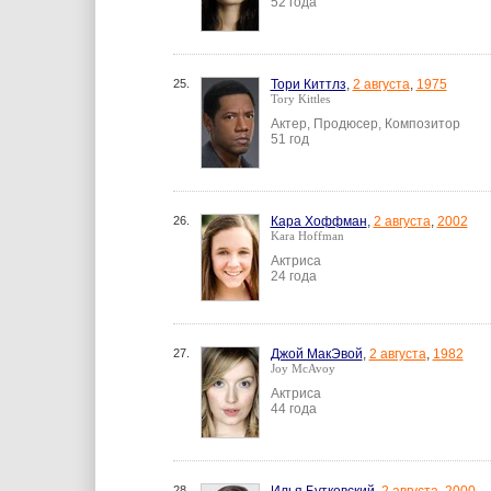
52 года
25.
Тори Киттлз
,
2 августа
,
1975
Tory Kittles
Актер, Продюсер, Композитор
51 год
26.
Кара Хоффман
,
2 августа
,
2002
Kara Hoffman
Актриса
24 года
27.
Джой МакЭвой
,
2 августа
,
1982
Joy McAvoy
Актриса
44 года
28.