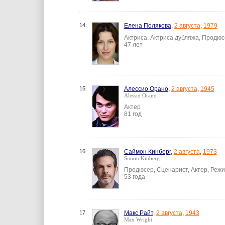
14.
Елена Полякова
,
2 августа
,
1979
Актриса, Актриса дубляжа, Продюс
47 лет
15.
Алессио Орано
,
2 августа
,
1945
Alessio Orano
Актер
81 год
16.
Саймон Кинберг
,
2 августа
,
1973
Simon Kinberg
Продюсер, Сценарист, Актер, Реж
53 года
17.
Макс Райт
,
2 августа
,
1943
Max Wright