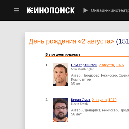
Онлайн-кинотеат
День рождения
«2 августа»
(151
В этот день родились
1.
Сэм Уортингтон
,
2 августа
,
1976
Sam Worthington
Актер, Продюсер, Режиссер, Сцена
Композитор
50 лет
2.
Кевин Смит
,
2 августа
,
1970
Kevin Smith
Актер, Сценарист, Режиссер, Про
56 лет