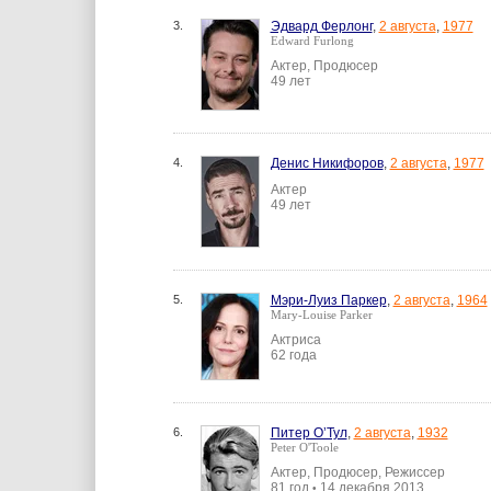
3.
Эдвард Ферлонг
,
2 августа
,
1977
Edward Furlong
Актер, Продюсер
49 лет
4.
Денис Никифоров
,
2 августа
,
1977
Актер
49 лет
5.
Мэри-Луиз Паркер
,
2 августа
,
1964
Mary-Louise Parker
Актриса
62 года
6.
Питер О’Тул
,
2 августа
,
1932
Peter O'Toole
Актер, Продюсер, Режиссер
81 год
14 декабря 2013
•