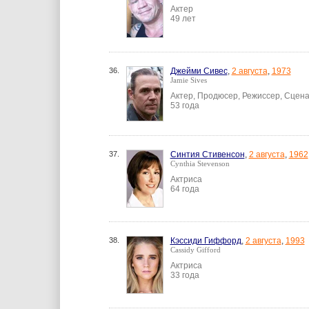
Актер
49 лет
36.
Джейми Сивес
,
2 августа
,
1973
Jamie Sives
Актер, Продюсер, Режиссер, Сцена
53 года
37.
Синтия Стивенсон
,
2 августа
,
1962
Cynthia Stevenson
Актриса
64 года
38.
Кэссиди Гиффорд
,
2 августа
,
1993
Cassidy Gifford
Актриса
33 года