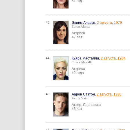
51 год
43.
Эврим Аласья
,
2 августа
,
1979
Evrim Alasya
Актриса
47 лет
44.
Кьяра Масталли
,
2 августа
,
1984
Chiara Mastalli
Актриса
42 года
45.
Аарон Стэтон
,
2 августа
,
1980
Aaron Staton
Актер, Сценарист
46 лет