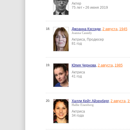
Актер
75 лет
26 июня 2019
•
18.
Джоанна Кэссиди
,
2 августа
,
1945
Joanna Cassidy
Актриса, Продюсер
81 год
19.
Юлия Чернова
,
2 августа
,
1985
Актриса
41 год
20.
Халли Кейт Айзенберг
,
2 августа
,
1
Hallie Eisenberg
Актриса
34 года