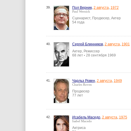
39.
Пол Верник
,
2 августа
,
1972
Paul Wernick
Сценарист, Продюсер, Актер
54 года
40.
Сергей Блинников
,
2 августа
,
1901
Актер, Режиссер
68 лет
28 сентября 1969
•
41.
Чарльз Ровен
,
2 августа
,
1949
Charles Roven
Продюсер
77 лет
42.
Исабель Маседо
,
2 августа
,
1975
Isabel Macedo
Актриса