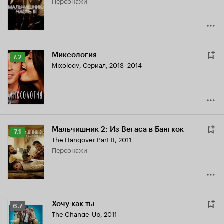
персонажи
6.4
Миксология
Рейтинг
7.2
Mixology
,
Сериал, 2013–2014
Кинопоиска
7.2
Мальчишник 2: Из Вегаса в Бангкок
Рейтинг
7.1
The Hangover Part II
,
2011
Кинопоиска
персонажи
7.1
Хочу как ты
Рейтинг
6.7
The Change-Up
,
2011
Кинопоиска