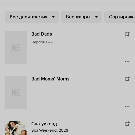
Все десятилетия
Все жанры
Сортировка
Bad Dads
персонажи
Bad Moms' Moms
Спа-уикенд
Spa Weekend
,
2026