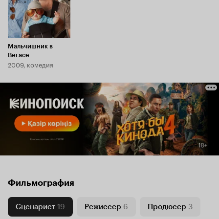
Мальчишник в
Вегасе
2009, комедия
Фильмография
Сценарист
19
Режиссер
6
Продюсер
3