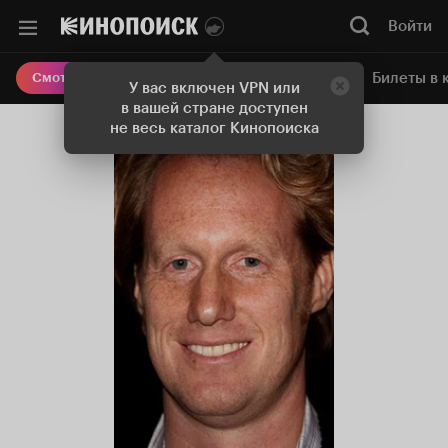
Войти
Онлайн-кинотеатр
Билеты в 
Смотреть кино
У вас включен VPN или
в вашей стране доступен
не весь каталог Кинопоиска