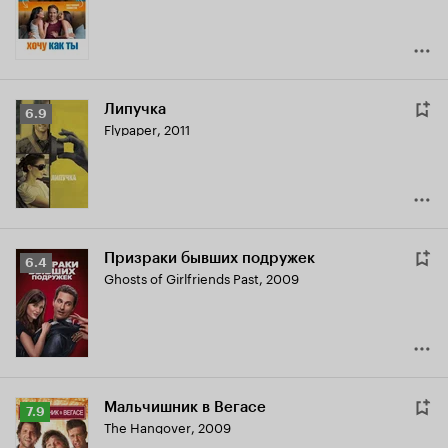
6.7
Липучка
Рейтинг
6.9
Flypaper
,
2011
Кинопоиска
6.9
Призраки бывших подружек
Рейтинг
6.4
Ghosts of Girlfriends Past
,
2009
Кинопоиска
6.4
Мальчишник в Вегасе
Рейтинг
7.9
The Hangover
,
2009
Кинопоиска