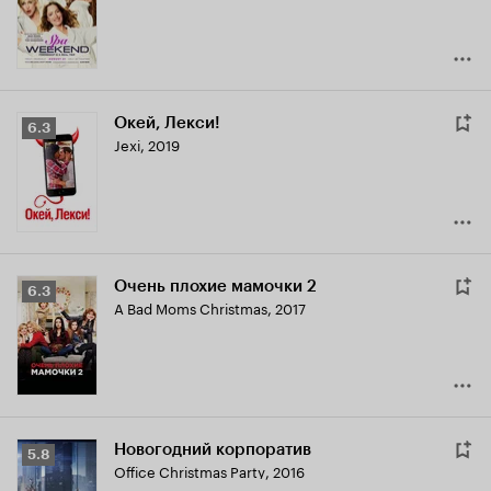
Окей, Лекси!
Рейтинг
6.3
Jexi
,
2019
Кинопоиска
6.3
Очень плохие мамочки 2
Рейтинг
6.3
A Bad Moms Christmas
,
2017
Кинопоиска
6.3
Новогодний корпоратив
Рейтинг
5.8
Office Christmas Party
,
2016
Кинопоиска