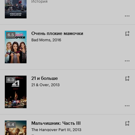
история
5.8
Очень плохие мамочки
Рейтинг
6.5
Bad Moms
,
2016
Кинопоиска
6.5
21 и больше
Рейтинг
6.3
21 & Over
,
2013
Кинопоиска
6.3
Мальчишник: Часть III
Рейтинг
6.4
The Hangover Part III
,
2013
Кинопоиска