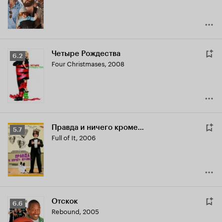
7.9
Четыре Рождества
Рейтинг
6.2
Four Christmases
,
2008
Кинопоиска
6.2
Правда и ничего кроме...
Рейтинг
5.7
Full of It
,
2006
Кинопоиска
5.7
Отскок
Рейтинг
6.6
Rebound
,
2005
Кинопоиска