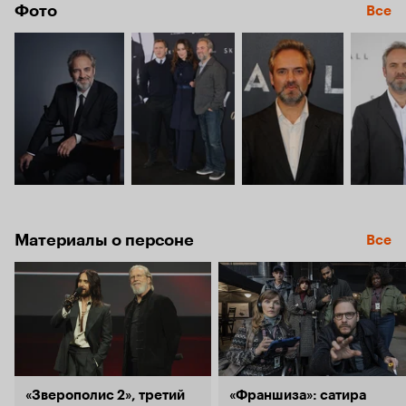
Фото
Все
Материалы о персоне
Все
«Зверополис 2», третий
«Франшиза»: сатира