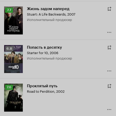
Жизнь задом наперед
Рейтинг
7.7
Stuart: A Life Backwards
,
2007
Кинопоиска
исполнительный продюсер
7.7
Попасть в десятку
Рейтинг
6.8
Starter for 10
,
2006
Кинопоиска
исполнительный продюсер
6.8
Проклятый путь
Рейтинг
7.6
Road to Perdition
,
2002
Кинопоиска
7.6