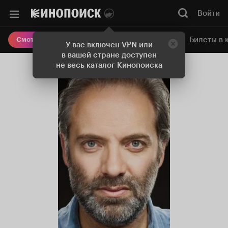
Войти
Онлайн-кинотеатр
Билеты в 
Смотреть кино
У вас включен VPN или
в вашей стране доступен
не весь каталог Кинопоиска