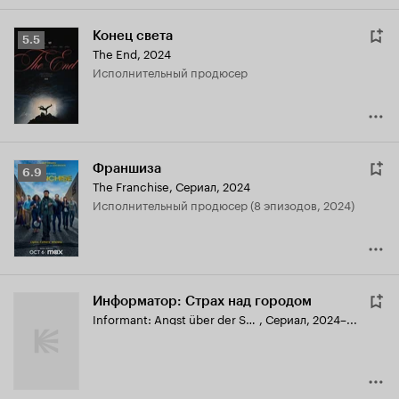
Конец света
Рейтинг
5.5
The End
,
2024
Кинопоиска
исполнительный продюсер
5.5
Франшиза
Рейтинг
6.9
The Franchise
,
Сериал, 2024
Кинопоиска
исполнительный продюсер (8 эпизодов, 2024)
6.9
Информатор: Страх над городом
Informant: Angst über der Stadt
,
Сериал, 2024–...