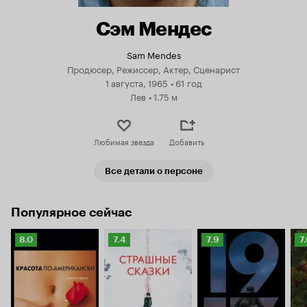
Сэм Мендес
Sam Mendes
Продюсер, Режиссер, Актер, Сценарист
1 августа, 1965
•
61 год
Лев
•
1.75 м
Любимая звезда
Добавить
Все детали о персоне
Популярное сейчас
Рейтинг
Рейтинг
Рейтинг
Р
8.0
7.4
7.9
7
Кинопоиска
Кинопоиска
Кинопоиска
К
8.0
7.4
7.9
7.