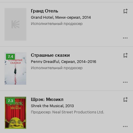
Гранд Отель
Grand Hotel
,
Мини-сериал, 2014
исполнительный продюсер
Страшные сказки
Рейтинг
7.4
Penny Dreadful
,
Сериал, 2014–2016
Кинопоиска
исполнительный продюсер
7.4
Шрэк: Мюзикл
Рейтинг
7.3
Shrek the Musical
,
2013
Кинопоиска
продюсер: Neal Street Productions Ltd.
7.3