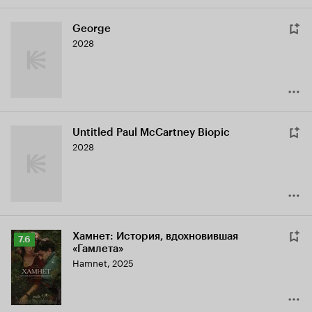
George
2028
Untitled Paul McCartney Biopic
2028
Хамнет: История, вдохновившая
Рейтинг
7.6
«Гамлета»
Кинопоиска
Hamnet
,
2025
7.6