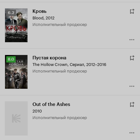
Кровь
Рейтинг
6.2
Blood
,
2012
Кинопоиска
исполнительный продюсер
6.2
Пустая корона
Рейтинг
8.0
The Hollow Crown
,
Сериал, 2012–2016
Кинопоиска
исполнительный продюсер
8.0
Out of the Ashes
2010
исполнительный продюсер