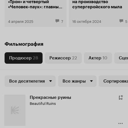
«Трон» и четвертый
на производство
«Человек-паук»: главные
супергеройского мыла
события CinemaCon 2025
4 апреля 2025
7
16 октября 2024
5
Фильмография
Продюсер
28
Режиссер
22
Актер
10
Сце
Все десятилетия
Все жанры
Сортировка
Прекрасные руины
Beautiful Ruins