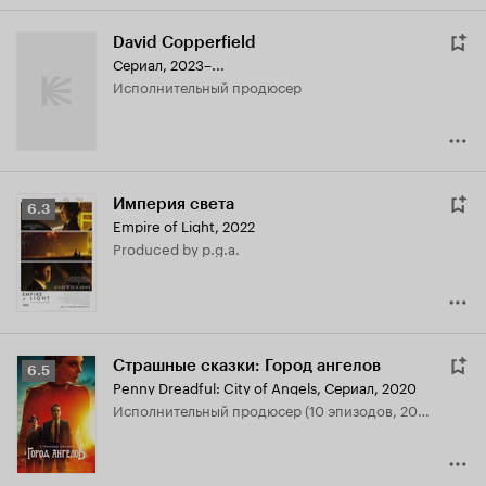
David Copperfield
Сериал, 2023–...
исполнительный продюсер
Империя света
Рейтинг
6.3
Empire of Light
,
2022
Кинопоиска
produced by p.g.a.
6.3
Страшные сказки: Город ангелов
Рейтинг
6.5
Penny Dreadful: City of Angels
,
Сериал, 2020
Кинопоиска
исполнительный продюсер (10 эпизодов, 2020)
6.5