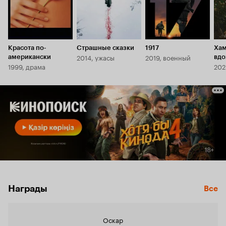
Красота по-
Страшные сказки
1917
Хам
2014, ужасы
2019, военный
американски
вдо
1999, драма
202
«Га
Награды
Все
Оскар