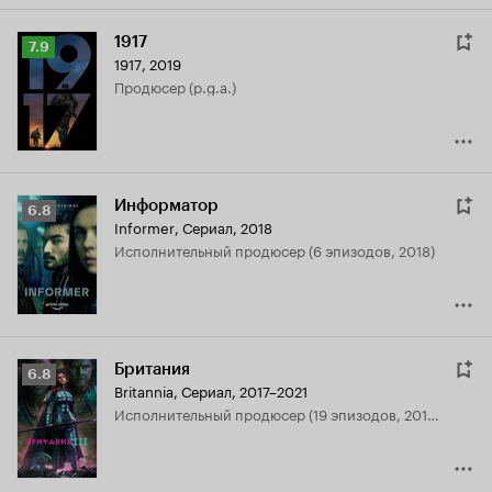
1917
Рейтинг
7.9
1917
,
2019
Кинопоиска
продюсер (p.g.a.)
7.9
Информатор
Рейтинг
6.8
Informer
,
Сериал, 2018
Кинопоиска
исполнительный продюсер (6 эпизодов, 2018)
6.8
Британия
Рейтинг
6.8
Britannia
,
Сериал, 2017–2021
Кинопоиска
исполнительный продюсер (19 эпизодов, 2017-2019)
6.8