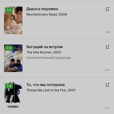
Дорога перемен
Рейтинг
7.5
Revolutionary Road
,
2008
Кинопоиска
7.5
Бегущий за ветром
Рейтинг
7.3
The Kite Runner
,
2007
Кинопоиска
исполнительный продюсер
7.3
То, что мы потеряли
Рейтинг
7.4
Things We Lost in the Fire
,
2007
Кинопоиска
7.4