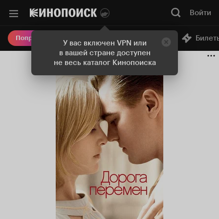
Войти
Онлайн-кинотеатр
Билет
Попробовать Плюс
У вас включен VPN или
в вашей стране доступен
не весь каталог Кинопоиска