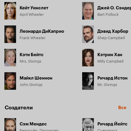
Кейт Уинслет
Джей О. Сэнде
April Wheeler
Bart Pollock
Леонардо ДиКаприо
Дэвид Харбор
Frank Wheeler
Shep Campbell
Кэти Бейтс
Кэтрин Хан
Mrs. Givings
Milly Campbell
Майкл Шеннон
Ричард Истон
John Givings
Mr. Givings
Создатели
Все
Сэм Мендес
Ричард Йейтс
Режиссёр, Продюсер
Сценарист