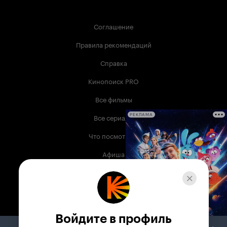
Соглашение
Правила рекомендаций
Справка
Кинопоиск PRO
Все фильмы
Все сериалы
РЕКЛАМА
Что посмотреть
Афиша
Музыка
Телепрограмма
Книги
Войдите в профиль
Служба поддержки