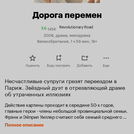
Дорога перемен
Revolutionary Road
145K
Рейтинг
7.5
Кинопоиска
2008, драма, мелодрама
7.5
Великобритания, 1 ч 59 мин, 18+
Оценить
Буду смотреть
Добавить
Еще
Несчастливые супруги грезят переездом в 
Париж. Звёздный дуэт в отрезвляющей драме 
об утраченных иллюзиях
Действие картины проходит в середине 50-х годов, 
главные герои - члены небольшой провинциальной семьи. 
Фрэнк и Эйприл Уиллер считают себя семьей среднего 
класса, непохожей на остальные семьи, и испытывают 
Полное описание
огромное желание перебраться в Париж. Однако судьба 