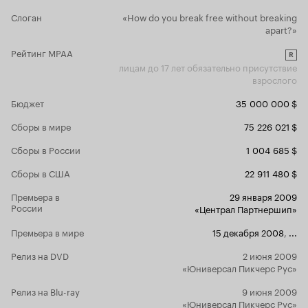
что не смогут дать любимой то, чего она
Слоган
«How do you break free without breaking
заслуживает, едва различают видимую обочь
apart?»
нашей жалкой дороги. Дороги жизни, где нет
месту переменам.
Рейтинг MPAA
R
лицам до 17 лет обязательно присутствие
взрослого
Бюджет
35 000 000 $
Сборы в мире
75 226 021 $
Сборы в России
1 004 685 $
Сборы в США
22 911 480 $
Премьера в
29 января 2009
России
«Централ Партнершип»
Премьера в мире
15 декабря 2008
,
...
Релиз на DVD
2 июня 2009
«Юниверсал Пикчерс Рус»
Релиз на Blu-ray
9 июня 2009
«Юниверсал Пикчерс Рус»