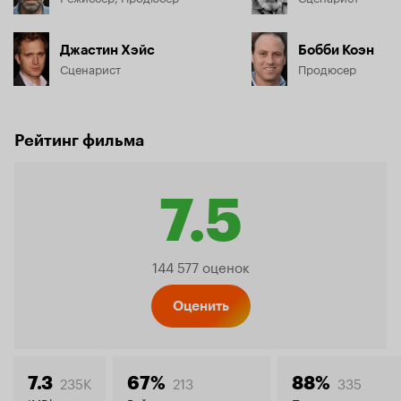
Джастин Хэйс
Бобби Коэн
Сценарист
Продюсер
Рейтинг фильма
7.5
Рейтинг
144 577 оценок
Кинопо
Оценить
235K
213
335
7.3
67%
88%