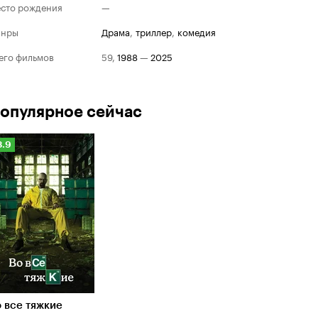
сто рождения
—
анры
драма
,
триллер
,
комедия
его фильмов
59
,
1988
—
2025
опулярное сейчас
Рейтинг
8.9
Кинопоиска
.9
 все тяжкие