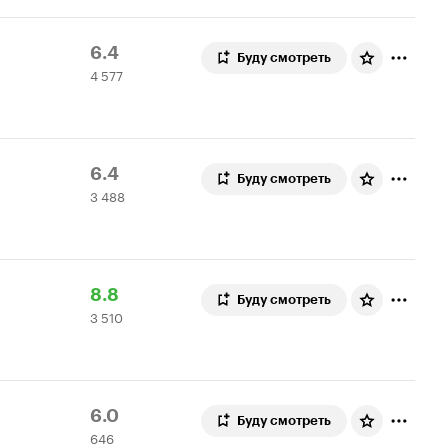
Рейтинг
4
6.4
Буду смотреть
4 577
Кинопоиска
577
6.4
оценок
Рейтинг
3
6.4
Буду смотреть
3 488
Кинопоиска
488
6.4
оценок
Рейтинг
3
8.8
Буду смотреть
3 510
Кинопоиска
510
8.8
оценок
Рейтинг
646
6.0
Буду смотреть
646
Кинопоиска
оценок