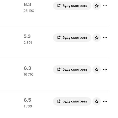
Рейтинг
26
6.3
Буду смотреть
26 190
Кинопоиска
190
6.3
оценок
Рейтинг
2
5.3
Буду смотреть
2 891
Кинопоиска
891
5.3
оценка
Рейтинг
16
6.3
Буду смотреть
16 710
Кинопоиска
710
6.3
оценок
Рейтинг
1
6.5
Буду смотреть
1 766
Кинопоиска
766
6.5
оценок