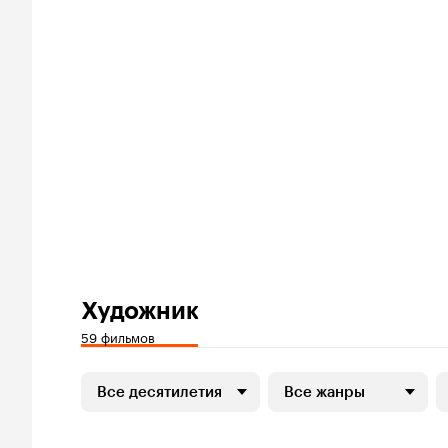
Художник
59 фильмов
Все десятилетия
Все жанры