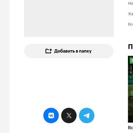
Ме
Ж
Вс
П
Добавить в папку
8
Во