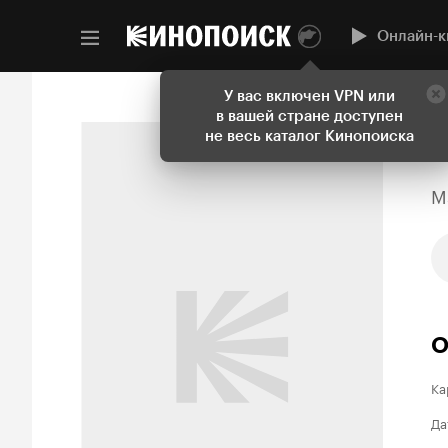
Онлайн-к
У вас включен VPN или
в вашей стране доступен
не весь каталог Кинопоиска
M
О
Ка
Да