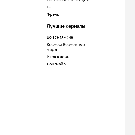
187
Фрэнк
Лучшие сериалы
Во все тяжкие
Космос: Возможные
миры
Игра в ложь
Лонгмайр