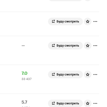
Буду смотреть
—
Буду смотреть
Рейтинг
33
7.0
Буду смотреть
33 437
Кинопоиска
437
7.0
оценок
Рейтинг
6
5.7
Буду смотреть