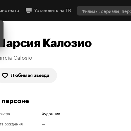
инотеатр
Установить на ТВ
Марсия Калозио
arcia Calosio
Любимая звезда
 персоне
рьера
Художник
та рождения
—