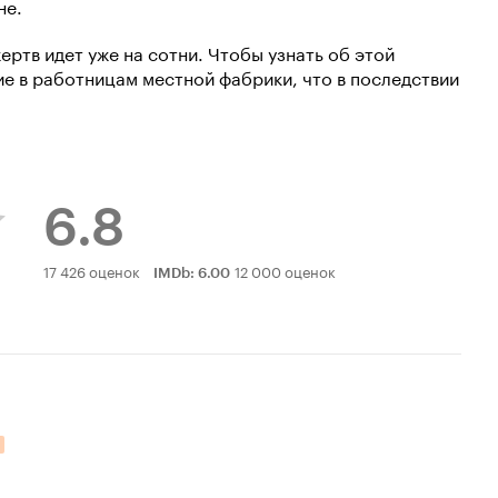
не.
ертв идет уже на сотни. Чтобы узнать об этой
ие в работницам местной фабрики, что в последствии
6.8
Рейтинг
17 426 оценок
12 000 оценок
IMDb
:
6.00
Кинопоиска
6.8
ельных оценок: 1.