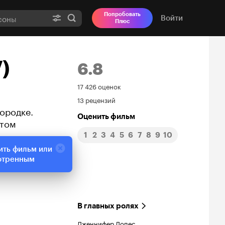
Попробовать
Войти
Плюс
)
6.8
Рейтинг
17 426 оценок
13 рецензий
Кинопоиска
ородке.
Оценить фильм
стом
6.8
1
2
3
4
5
6
7
8
9
10
ить фильм или
отренным
В главных ролях
Дженнифер Лопес