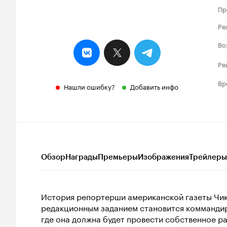
Пр
Ре
Во
Ре
Вр
Нашли ошибку?
Добавить инфо
Обзор
Награды
Премьеры
Изображения
Трейлеры
История репортерши американской газеты Чик
редакционным заданием становится коммандир
где она должна будет провести собственное р