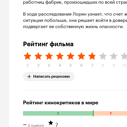
работниц фабрик, произошедших по всей стра
В ходе расследования Лорен узнает, что счет ж
ситуации побольше, она решает войти в довер
подвергает ее собственную жизнь опасности.
Рейтинг фильма
1
2
3
4
5
6
7
8
9
10
Написать рецензию
Рейтинг кинокритиков в мире
2
1
Количество положительных оценок: 2. Количество отрицат
7
–
3 оценки