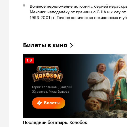
Вольное переложение истории с серией нераскр
Мексики неподалёку от границы с США и к югу от
1993-2001 гг. Точное количество похищенных и у
Билеты в кино
Рейтинг
1.8
Кинопоиска
1.8
Гарик Харламов, Дмитрий
Журавлев, Мила Ершова
Билеты
Последний богатырь. Колобок