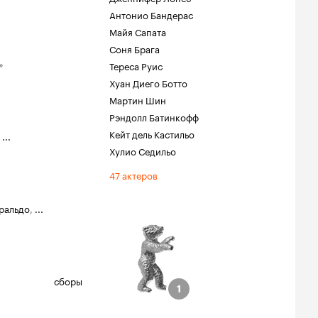
Антонио Бандерас
Майя Сапата
Соня Брага
»
Тереса Руис
Хуан Диего Ботто
Мартин Шин
Рэндолл Батинкофф
Кейт дель Кастильо
,
...
Хулио Седильо
47 актеров
ральдо
,
...
тиваль
сборы
1
1