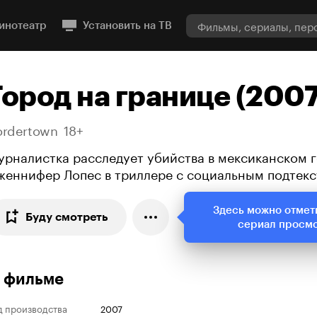
инотеатр
Установить на ТВ
Город на границе (2007
ordertown
18+
урналистка расследует убийства в мексиканском г
женнифер Лопес в триллере с социальным подтек
Здесь можно отмет
Буду смотреть
сериал просм
 фильме
д производства
2007