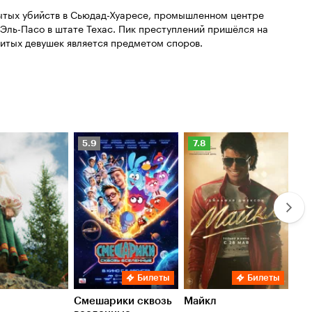
ытых убийств в Сьюдад-Хуаресе, промышленном центре
 Эль-Пасо в штате Техас. Пик преступлений пришёлся на
битых девушек является предметом споров.
Рейтинг
Рейтинг
Ре
5.9
7.8
6.
Кинопоиска
Кинопоиска
Ки
5.9
7.8
6.
Билеты
Билеты
Смешарики сквозь
Майкл
Зл