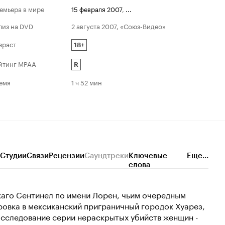
емьера в мире
15 февраля 2007
,
...
лиз на DVD
2 августа 2007, «Союз-Видео»
зраст
18+
йтинг MPAA
R
емя
1 ч 52 мин
Студии
Связи
Рецензии
Саундтреки
Ключевые
Еще...
слова
аго Сентинел по имени Лорен, чьим очередным
овка в мексиканский приграничный городок Хуарез,
асследование серии нераскрытых убийств женщин -