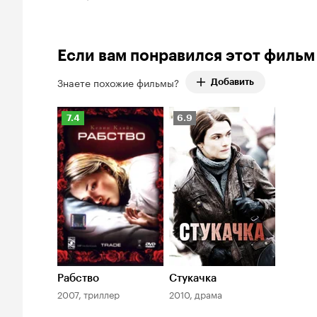
Рейтинг Кинопоиска –
Если вам понравился этот фильм
Знаете похожие фильмы?
Добавить
Рейтинг
Рейтинг
7.4
6.9
Кинопоиска
Кинопоиска
7.4
6.9
Рабство
Стукачка
2007, триллер
2010, драма