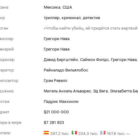
рана
Мексика
,
США
нр
триллер
,
криминал
,
детектив
оган
«Чтобы найти убийц, ей придётся стать жертвой
жиссер
Грегори Нава
енарий
Грегори Нава
одюсер
Дэвид Бергштейн
,
Саймон Филдс
,
Грегори Нава
ератор
Рейнальдо Вильялобос
мпозитор
Грэм Ревелл
дожник
Мигель Анхель Альварес
,
Эд Вега
,
Элизабетта Бе
Берлинский кинофес
нтаж
Падрик Маккинли
Номинации
джет
$21 000 000
2007
Золотой Медведь
оры в мире
$7 281 923
ители
,
,
,
...
397.2 тыс
234.3 тыс
167.6 тыс