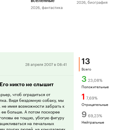
вселенные
мер
2026, биография
2026, фантастика
202
13
Положительная
28 апреля 2007 в 08:41
Всего
рецензия
3
23,08
%
 Его никто не слышит
Положительные
рьер, чтоб оградиться от
1
7,69
%
лка. Видя бездомную собаку, мы
Отрицательные
, не имея возможности забрать к
ь ее больше. А потом поскорее
9
69,23
%
 головы ее тощую, убогую фигуру
Нейтральные
зацикливаться на печальных
ях других людей, на концлагерях,