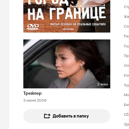
Ст
Жа
Сл
Ре
Сц
Пр
Оп
Ко
Ху
2 мин
Длительность 2 мин
Трейлер
Мо
3 июня 2009
Бю
Сб
Добавить в папку
Зр