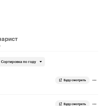
нарист
а
Сортировка по году
Буду смотреть
Буду смотреть