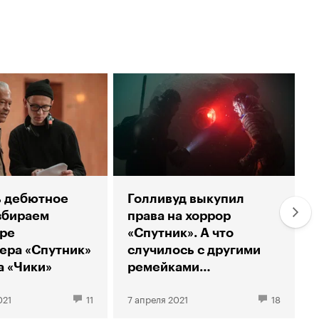
ь дебютное
Голливуд выкупил
збираем
права на хоррор
ре
«Спутник». А что
ера «Спутник»
случилось с другими
а «Чики»
ремейками
российского кино?
021
11
7 апреля 2021
18