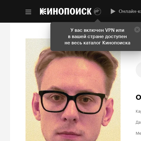
Онлайн-к
У вас включен VPN или
в вашей стране доступен
не весь каталог Кинопоиска
О
Ка
Да
Ме