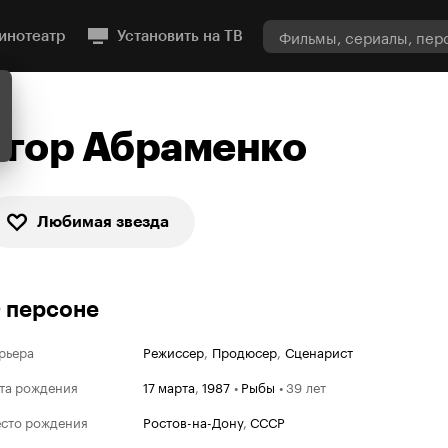
инотеатр
Установить на ТВ
Егор Абраменко
Любимая звезда
 персоне
рьера
Режиссер
,
Продюсер
,
Сценарист
та рождения
17 марта
,
1987
•
Рыбы
•
39 лет
сто рождения
Ростов-на-Дону
,
СССР