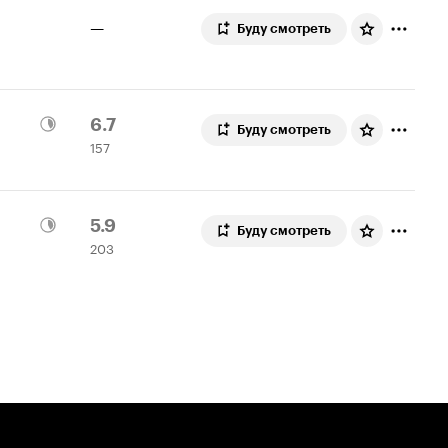
—
Буду смотреть
Рейтинг
157
6.7
Буду смотреть
157
Кинопоиска
оценок
6.7
Рейтинг
203
5.9
Буду смотреть
203
Кинопоиска
оценки
5.9