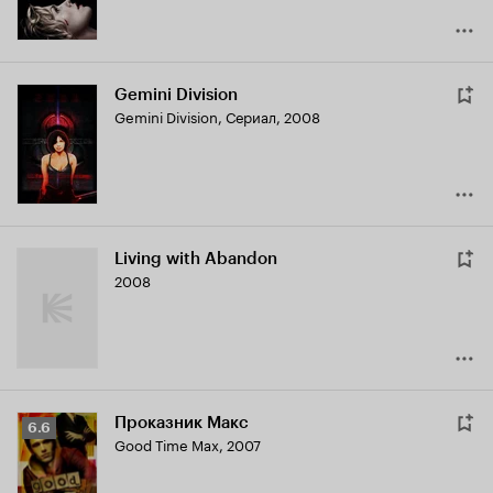
Gemini Division
Gemini Division
,
Сериал, 2008
Living with Abandon
2008
Проказник Макс
Рейтинг
6.6
Good Time Max
,
2007
Кинопоиска
6.6