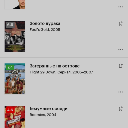
Золото дурака
Рейтинг
6.5
Fool's Gold
,
2005
Кинопоиска
6.5
Затерянные на острове
Рейтинг
7.4
Flight 29 Down
,
Сериал, 2005–2007
Кинопоиска
7.4
Безумные соседи
Рейтинг
4.6
Roomies
,
2004
Кинопоиска
4.6