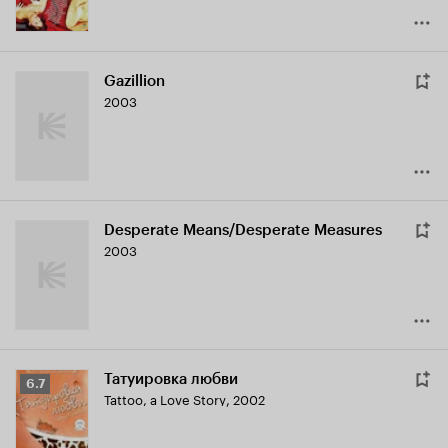
Gazillion
2003
Desperate Means/Desperate Measures
2003
Татуировка любви
Рейтинг
6.7
Tattoo, a Love Story
,
2002
Кинопоиска
6.7