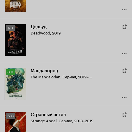
Дэдвуд
Рейтинг
6.7
Deadwood
,
2019
Кинопоиска
6.7
Мандалорец
Рейтинг
8.0
The Mandalorian
,
Сериал, 2019–...
Кинопоиска
8.0
Странный ангел
Рейтинг
6.8
Strange Angel
,
Сериал, 2018–2019
Кинопоиска
6.8