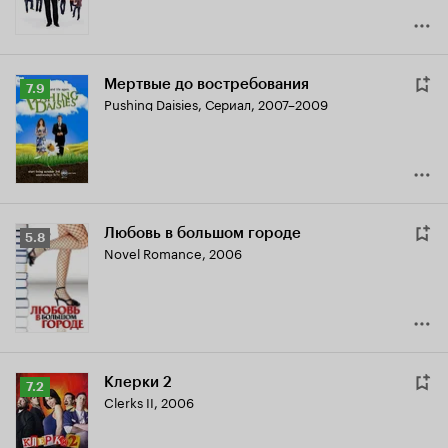
Мертвые до востребования
Рейтинг
7.9
Pushing Daisies
,
Сериал, 2007–2009
Кинопоиска
7.9
Любовь в большом городе
Рейтинг
5.8
Novel Romance
,
2006
Кинопоиска
5.8
Клерки 2
Рейтинг
7.2
Clerks II
,
2006
Кинопоиска
7.2