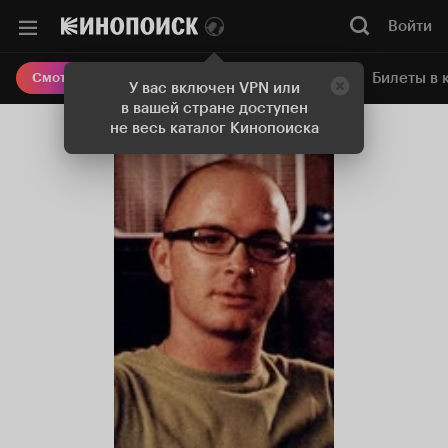
Войти
Онлайн-кинотеатр
Билеты в 
Смотреть кино
У вас включен VPN или
в вашей стране доступен
не весь каталог Кинопоиска