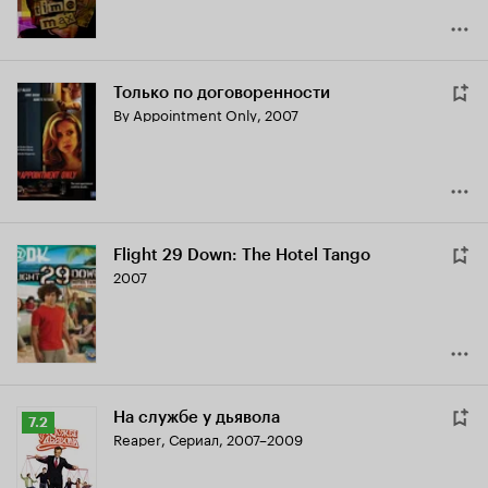
Только по договоренности
By Appointment Only
,
2007
Flight 29 Down: The Hotel Tango
2007
На службе у дьявола
Рейтинг
7.2
Reaper
,
Сериал, 2007–2009
Кинопоиска
7.2