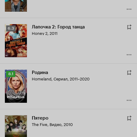
Лапочка 2: Город танца
Рейтинг
6.3
Honey 2
,
2011
Кинопоиска
6.3
Родина
Рейтинг
8.1
Homeland
,
Сериал, 2011–2020
Кинопоиска
8.1
Пятеро
The Five
,
Видео, 2010