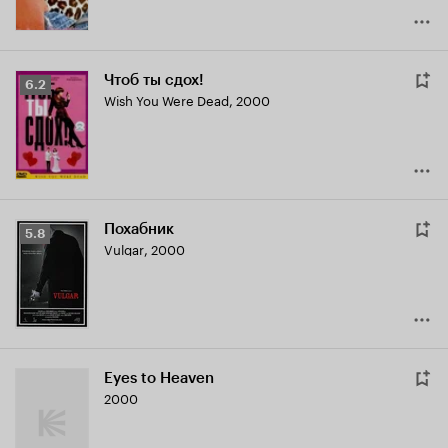
Чтоб ты сдох!
Рейтинг
6.2
Wish You Were Dead
,
2000
Кинопоиска
6.2
Похабник
Рейтинг
5.8
Vulgar
,
2000
Кинопоиска
5.8
Eyes to Heaven
2000