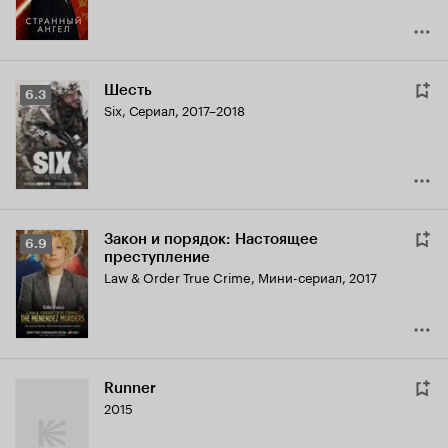
Шесть
Рейтинг
6.3
Six
,
Сериал, 2017–2018
Кинопоиска
6.3
Закон и порядок: Настоящее
Рейтинг
6.9
преступление
Кинопоиска
Law & Order True Crime
,
Мини-сериал, 2017
6.9
Runner
2015