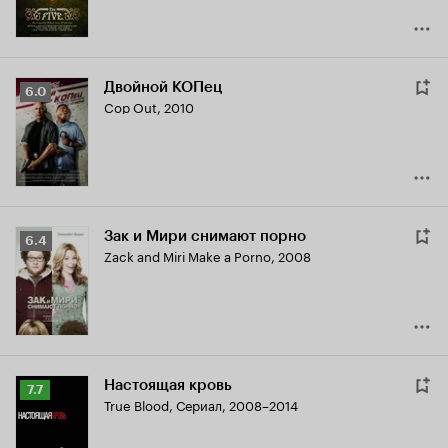
Двойной КОПец
Рейтинг
6.0
Cop Out
,
2010
Кинопоиска
6.0
Зак и Мири снимают порно
Рейтинг
6.4
Zack and Miri Make a Porno
,
2008
Кинопоиска
6.4
Настоящая кровь
Рейтинг
7.7
True Blood
,
Сериал, 2008–2014
Кинопоиска
7.7