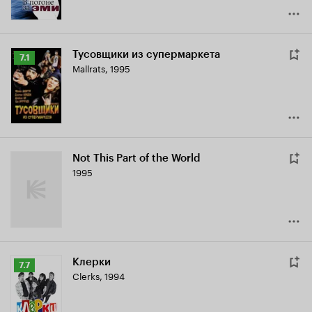
Тусовщики из супермаркета
Рейтинг
7.1
Mallrats
,
1995
Кинопоиска
7.1
Not This Part of the World
1995
Клерки
Рейтинг
7.7
Clerks
,
1994
Кинопоиска
7.7