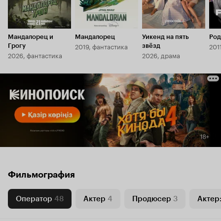
Мандалорец и
Мандалорец
Уикенд на пять
Род
2019, фантастика
201
Грогу
звёзд
2026, фантастика
2026, драма
Фильмография
Оператор
48
Актер
4
Продюсер
3
Актер: