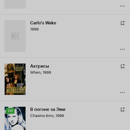
Carlo's Wake
1999
Актрисы
When
,
1999
В погоне за Эми
Рейтинг
7.0
Chasing Amy
,
1996
Кинопоиска
7.0