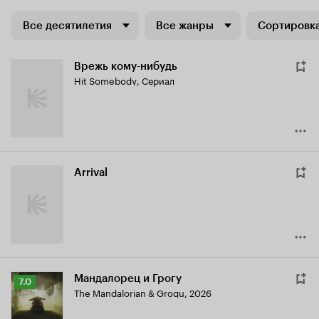
Все десятилетия
Все жанры
Сортировка
Врежь кому-нибудь
Hit Somebody
,
Сериал
Arrival
Мандалорец и Грогу
Рейтинг
7.0
The Mandalorian & Grogu
,
2026
Кинопоиска
7.0