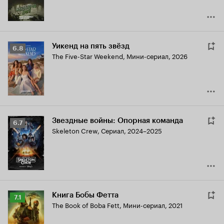
Уикенд на пять звёзд
Рейтинг
6.8
The Five-Star Weekend
,
Мини-сериал, 2026
Кинопоиска
6.8
Звездные войны: Опорная команда
Рейтинг
6.7
Skeleton Crew
,
Сериал, 2024–2025
Кинопоиска
6.7
Книга Бобы Фетта
Рейтинг
7.1
The Book of Boba Fett
,
Мини-сериал, 2021
Кинопоиска
7.1