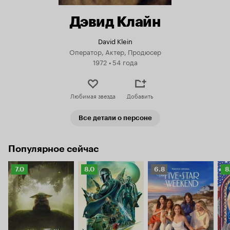
Дэвид Клайн
David Klein
Оператор, Актер, Продюсер
1972
•
54 года
Любимая звезда
Добавить
Все детали о персоне
Популярное сейчас
Рейтинг
Рейтинг
Рейтинг
Р
7.0
8.0
6.8
8
Кинопоиска
Кинопоиска
Кинопоиска
К
7.0
8.0
6.8
8.