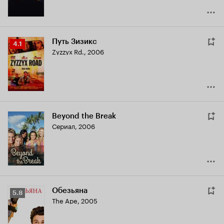
Путь Зизикс
Рейтинг
4.1
Zyzzyx Rd.
,
2006
Кинопоиска
4.1
Beyond the Break
Сериал, 2006
Обезьяна
Рейтинг
5.8
The Ape
,
2005
Кинопоиска
5.8