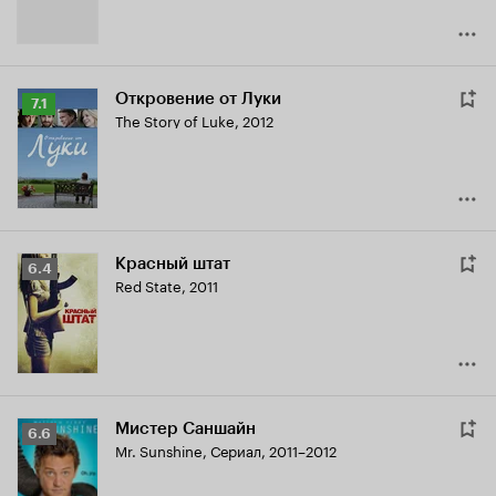
Откровение от Луки
Рейтинг
7.1
The Story of Luke
,
2012
Кинопоиска
7.1
Красный штат
Рейтинг
6.4
Red State
,
2011
Кинопоиска
6.4
Мистер Саншайн
Рейтинг
6.6
Mr. Sunshine
,
Сериал, 2011–2012
Кинопоиска
6.6