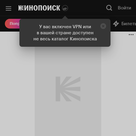
Войти
Онлайн-кинотеатр
Билет
Попробовать Плюс
У вас включен VPN или
в вашей стране доступен
не весь каталог Кинопоиска