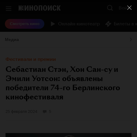
Войти
Онлайн-кинотеатр
Билеты в 
Смотреть кино
Медиа
Фестивали и премии
Себастиан Стэн, Хон Сан-су и
Эмили Уотсон: объявлены
победители 74-го Берлинского
кинофестиваля
25 февраля 2024
5