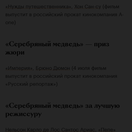
«Нужды путешественника»
,
Хон Сан-су
(фильм
выпустит в российский прокат кинокомпания A-
one)
«Серебряный медведь» — приз
жюри
«Империя»
,
Брюно Дюмон
(4 июля фильм
выпустит в российский прокат кинокомпания
«Русский репортаж»)
«Серебряный медведь» за лучшую
режиссуру
Нельсон Карло де Лос Сантос Ариас
,
«Пепе»