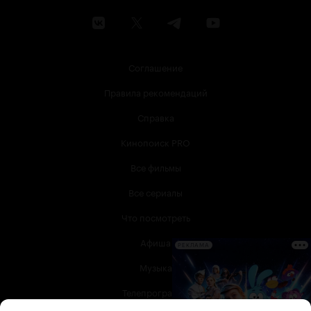
Соглашение
Правила рекомендаций
Справка
Кинопоиск PRO
Все фильмы
Все сериалы
Что посмотреть
Афиша
РЕКЛАМА
Музыка
Телепрограмма