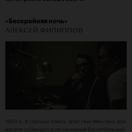
«Бескрайняя ночь»
АЛЕКСЕЙ ФИЛИППОВ
1950-е. В городке Каюга, штат Нью-Мексико, все
жители собираются на школьный баскетбольный