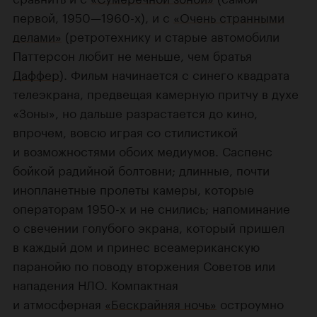
первой, 1950—1960-х), и с
«Очень странными
делами»
(ретротехнику и старые автомобили
Паттерсон любит не меньше, чем братья
Даффер
). Фильм начинается с синего квадрата
телеэкрана, предвещая камерную притчу в духе
«Зоны», но дальше разрастается до кино,
впрочем, вовсю играя со стилистикой
и возможностями обоих медиумов. Саспенс
бойкой радийной болтовни; длинные, почти
инопланетные пролеты камеры, которые
операторам 1950-х и не снились; напоминание
о свечении голубого экрана, который пришел
в каждый дом и принес всеамериканскую
паранойю по поводу вторжения Советов или
нападения НЛО. Компактная
и атмосферная
«Бескрайняя ночь»
остроумно