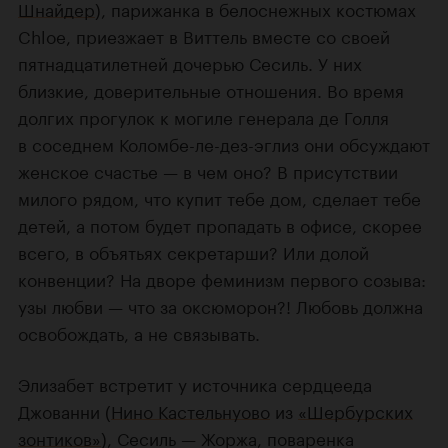
Шнайдер
), парижанка в белоснежных костюмах
Chloe, приезжает в Виттель вместе со своей
пятнадцатилетней дочерью Сесиль. У них
близкие, доверительные отношения. Во время
долгих прогулок к могиле генерала де Голля
в соседнем Коломбе-ле-дез-эглиз они обсуждают
женское счастье — в чем оно? В присутствии
милого рядом, что купит тебе дом, сделает тебе
детей, а потом будет пропадать в офисе, скорее
всего, в объятьях секретарши? Или долой
конвенции? На дворе феминизм первого созыва:
узы любви — что за оксюморон?! Любовь должна
освобождать, а не связывать.
Элизабет встретит у источника сердцееда
Джованни (
Нино Кастельнуово
из
«Шербурских
зонтиков»
), Сесиль — Жоржа, поваренка