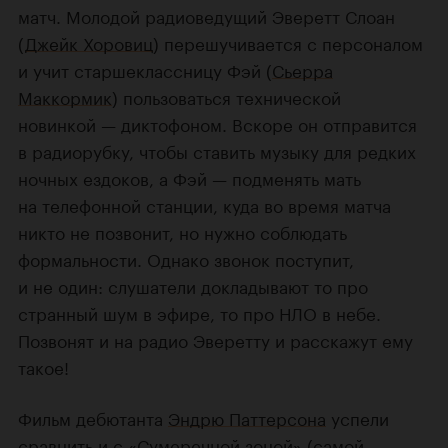
матч. Молодой радиоведущий Эверетт Слоан
(
Джейк Хоровиц
) перешучивается с персоналом
и учит старшеклассницу Фэй (
Сьерра
Маккормик
) пользоваться
технической
новинкой — диктофоном. Вскоре он отправится
в радиорубку, чтобы ставить музыку для редких
ночных ездоков, а Фэй — подменять мать
на телефонной станции, куда во время матча
никто не позвонит, но нужно соблюдать
формальности. Однако звонок поступит,
и не один:
слушатели
докладывают то про
странный шум в эфире, то про НЛО в небе.
Позвонят и на радио Эверетту и расскажут ему
такое!
Фильм дебютанта
Эндрю Паттерсона
успели
сравнить и с
«Сумеречной зоной»
(самой