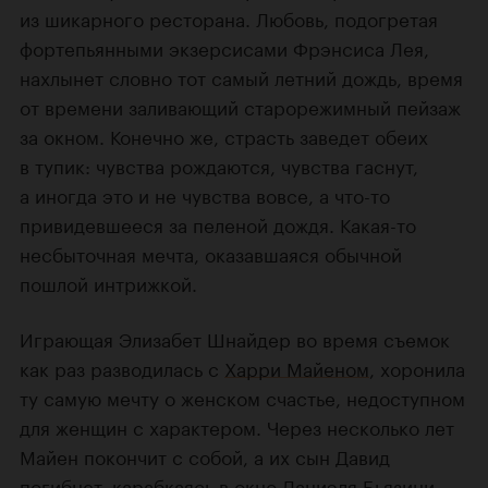
из шикарного ресторана. Любовь, подогретая
фортепьянными экзерсисами Фрэнсиса Лея,
нахлынет словно тот самый летний дождь, время
от времени заливающий старорежимный пейзаж
за окном. Конечно же, страсть заведет обеих
в тупик: чувства рождаются, чувства гаснут,
а иногда это и не чувства вовсе, а что-то
привидевшееся за пеленой дождя. Какая-то
несбыточная мечта, оказавшаяся обычной
пошлой интрижкой.
Играющая Элизабет Шнайдер во время съемок
как раз разводилась с
Харри Майеном
, хоронила
ту самую мечту о женском счастье, недоступном
для женщин с характером. Через несколько лет
Майен покончит с собой, а их сын Давид
погибнет, карабкаясь в окно
Даниэля Бьязини
,