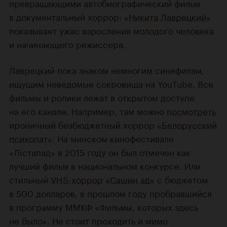
превращающими автобиографический фильм
в документальный хоррор:
«Никита Лаврецкий»
показывает ужас взросления молодого человека
и начинающего режиссера.
Лаврецкий пока знаком немногим синефилам,
ищущим неведомые сокровища на YouTube. Все
фильмы и ролики лежат в открытом доступе
на его канале. Например, там можно
посмотреть
ироничный безбюджетный хоррор
«Белорусский
психопат»
. Н
а минском кинофестивале
«Лiстапад» в 2015 году он был отмечен как
лучший фильм в национальном конкурсе. Или
стильный
VHS-хоррор
«Сашин ад»
с бюджетом
в 500 долларов, в прошлом году пробравшийся
в программу ММКФ «Фильмы, которых здесь
не было». Не стоит проходить и мимо