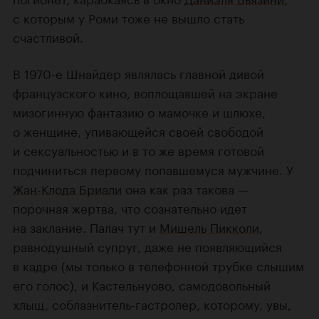
с которым у Роми тоже не вышло стать
счастливой.
В 1970-е Шнайдер являлась главной дивой
французского кино, воплощавшей на экране
мизогинную фантазию о мамочке и шлюхе,
о женщине, упивающейся своей свободой
и сексуальностью и в то же время готовой
подчиниться первому попавшемуся мужчине. У
Жан-Клода Бриали
она как раз такова —
порочная жертва, что сознательно идет
на заклание. Палач тут и
Мишель Пикколи
,
равнодушный супруг, даже не появляющийся
в кадре (мы только в телефонной трубке слышим
его голос), и Кастельнуово, самодовольный
хлыщ, соблазнитель-гастролер, которому, увы,