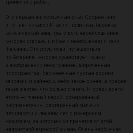
тройки его работ.
Это первый англоязычный опыт Соррентино,
и тут нет никакой Италии, политики, барокко,
католической вины (зато есть еврейская вина,
которая старше, глубже и неизбывнее) и тени
Феллини
. Это роуд-муви, путешествие
по Америке, которая существует только
в воображении иностранцев: широченные
пространства, бесконечные пустые дороги,
заправки и дайнеры, небо такое синее, а прерия
такая желтая, что больно глазам. И среди всего
этого — главный герой, совершенный
инопланетянин, растерянный мальчик
пятидесяти с лишним лет с рокерским
макияжем, за которым он прячется от этой
непонятной взрослой жизни. Очень необычная