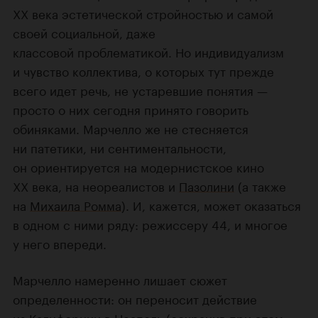
XX века эстетической стройностью и самой
своей социальной, даже
классовой
проблематикой. Но индивидуализм
и чувство коллектива, о которых тут прежде
всего идет речь, не устаревшие понятия —
просто о них сегодня принято говорить
обиняками. Марчелло же не стесняется
ни патетики, ни сентиментальности,
он ориентируется на модернистское кино
XX века, на неореалистов и
Пазолини
(а также
на
Михаила Ромма
). И, кажется, может оказаться
в одном с ними ряду: режиссеру 44, и многое
у него впереди.
Марчелло намеренно лишает сюжет
определенности: он переносит действие
из Калифорнии в Неаполь (сохранив при этом