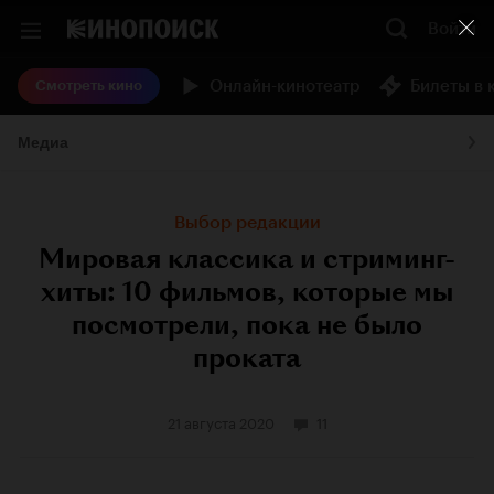
Войти
Онлайн-кинотеатр
Билеты в 
Смотреть кино
Медиа
Выбор редакции
Мировая классика и стриминг-
хиты: 10 фильмов, которые мы
посмотрели, пока не было
проката
21 августа 2020
11