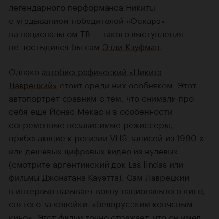
легендарного перформанса
Никиты
с угадыванием победителей «Оскара»
на национальном ТВ — такого выступления
не постыдился бы сам
Энди Кауфман
.
Однако
автобиографический
«Никита
Лаврецкий»
стоит среди них особняком. Этот
автопортрет сравним с тем, что снимали про
себя еще Йонас Мекас и в особенности
современные независимые режиссеры,
прибегающие к ревизии VHS-записей из 1990-х
или дешевых цифровых видео из нулевых
(смотрите аргентинский док Las lindas или
фильмы
Джонатана Кауэтта
). Сам Лаврецкий
в интервью называет волну национального кино,
снятого за копейки, «белорусским конченым
кино». Этот фильм точно отражает, что он имел