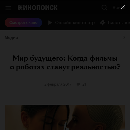
Войти
Онлайн-кинотеатр
Билеты в 
Смотреть кино
Медиа
Мир будущего: Когда фильмы
о роботах станут реальностью?
2 февраля 2017
21