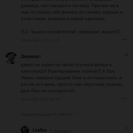
разница, как говорится на лицо. Причем не в 
чью-то пользу, оба фильма по своему хороши в 
этом плане, разница в самой картинке.

П.С. 'вышел кинофэнтези', наверное, вышло?)
14 ноября 2011, 14:01
-6
Джумшут
давно не ходил на такой скучный фильм в 
кинотеатр!!! Разочарование полное!!! А Люк 
Эванс наверно худший Зевс в истории кино, и 
это не его вина, просто сам персонаж ужасен, 
да и Люк не смотрелся!!!
14 ноября 2011, 18:30
Посмотреть еще
10 ответов
-2
Джумшут
Lealira