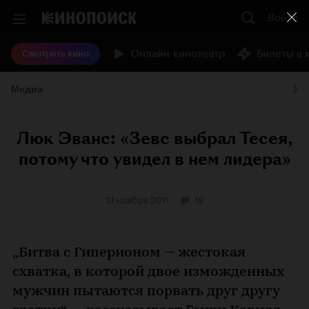
Войти
Онлайн-кинотеатр
Билеты в 
Смотреть кино
Медиа
Люк Эванс: «Зевс выбрал Тесея,
потому что увидел в нем лидера»
13 ноября 2011
18
„Битва с Гиперионом — жестокая
схватка, в которой двое изможденных
мужчин пытаются порвать друг другу