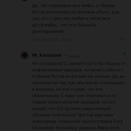
да.. так переврали все мифы..а образы 
богов получились ну ооочень убого.. для 
тех, кто с детства любил и читал все 
др.гр.мифы,- это все большое 
разочарование
16 ноября 2011, 20:44
6
Lealira
Mr_Karandash
Не соглашусь! С раннего детства тащусь от 
мифов разных народов, но ничего убогого 
в образе богов из фильма не нахожу. Да, их 
показали не так, как обычно их показывают 
в фильмах, но кто сказал, что это 
обязательно. С виду они отличаются от 
людей только золотой одеждой, но кто 
сказал, что бог должен радикальным 
образом отличаться? Вот как раз-таки 
атмосфера, созданная присутствием бога 
на экране, по-моему, удалась! Взять хотя 