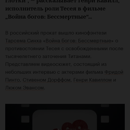
глотки“, — рассказывает Генри Кавилл,
исполнитель роли Тесея в фильме
„Война богов: Бессмертные“…
В российский прокат вышло кинофэнтези
Тарсема Синха
«
Война богов: Бессмертные
» о
противостоянии Тесея с освобожденными после
тысячелетнего заточения Титанами.
Представляем видеосюжет, состоящий из
небольших интервью с актерами фильма
Фридой
Пинто
,
Стивеном Дорффом
,
Генри Кавиллом
и
Люком Эвансом
.