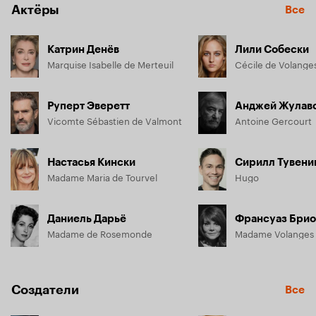
Актёры
Все
Катрин Денёв
Лили Собески
Marquise Isabelle de Merteuil
Cécile de Volange
Руперт Эверетт
Анджей Жулав
Vicomte Sébastien de Valmont
Antoine Gercourt
Настасья Кински
Сирилл Тувени
Madame Maria de Tourvel
Hugo
Даниель Дарьё
Франсуаз Бри
Madame de Rosemonde
Madame Volanges
Создатели
Все