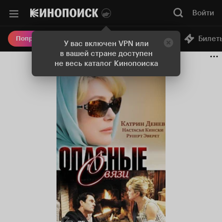
Войти
Онлайн-кинотеатр
Билет
Попробовать Плюс
У вас включен VPN или
в вашей стране доступен
не весь каталог Кинопоиска