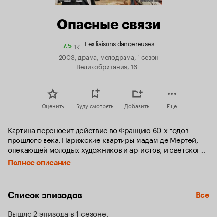
Опасные связи
Les liaisons dangereuses
1K
Рейтинг
7.5
Кинопоиска
2003, драма, мелодрама, 1 сезон
7.5
Великобритания, 16+
Оценить
Буду смотреть
Добавить
Еще
Картина переносит действие во Францию 60-х годов 
прошлого века. Парижские квартиры мадам де Мертей, 
опекающей молодых художников и артистов, и светского 
фотографа Вальмона соединены тайным ходом, который 
Полное описание
служит соседям «будуаром». Там они рассказывают друг 
другу о своих похождениях и плетут заговоры.

Список эпизодов
Все
Их любимое занятие - развращать молодых людей, играть 
их желаниями, манипулировать их страстями. Желая 
Вышло 2 эпизода в 1 сезоне
отомстить своему бывшему любовнику, дипломату 