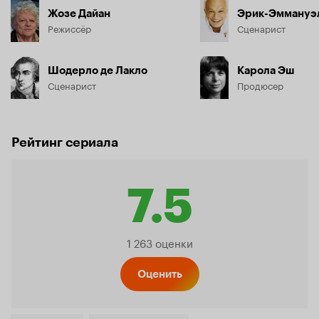
Жозе Дайан
Эрик-Эммануэ
Режиссёр
Сценарист
Шодерло де Лакло
Карола Эш
Сценарист
Продюсер
Рейтинг сериала
7.5
Рейтинг
1 263 оценки
Кинопо
Оценить