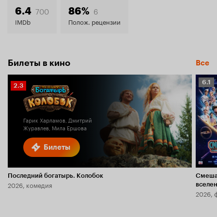
7.5
700
6
6.4
86%
IMDb
Полож. рецензии
Билеты в кино
Все
Рейт
6.1
Рейтинг
2.3
Кино
Кинопоиска
6.1
2.3
Гарик Харламов, Дмитрий
Журавлев, Мила Ершова
Билеты
Последний богатырь. Колобок
Смеша
2026, комедия
вселе
2026, 