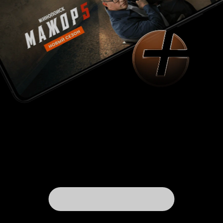
Они буквально получают удовольствие от того,
что находятся рядом, а зритель,
соответственно, получает удовольствие в
двойном размере — и от их замечательной
игры, и от удовольствия от нее самих актеров.
Что касается второстепенных персонажей, то
там можно и попридираться. К той же Настасье
Кински - иногда ее де Турвель ну слишком
занудно правильная, такую Вальмон точно бы
не полюбил. Или к Лили Собески — ее Сесиль
все же не настолько пустышка-глупышка, как
иногда преподносит ее актриса. Можно найти
какие-то претензии и в другим актерам, но все
это только потому, что звезд в экранизации
всего две и на их фоне больше ничья игра
гениальной выглядеть не может. По
определению. Потому это один из моих
любимых фильмов. Редко когда экранизация
бывает лучше книги — законы жанров. Однако
примеры того, что экранизация достигает
уровня первоисточника, все же в
кинематографе имеются. Одним из них я
считаю совместную работу Жози Дайан,
Руперта Эверета и Катрин Денев. Спасибо им
за то, что Шодерло де Лакло в их исполнении