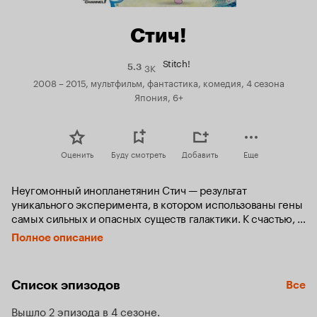
Стич!
Stitch!
3K
Рейтинг
5.3
Кинопоиска
2008 – 2015, мультфильм, фантастика, комедия, 4 сезона
5.3
Япония, 6+
Оценить
Буду смотреть
Добавить
Еще
Неугомонный инопланетянин Стич — результат 
уникального эксперимента, в котором использованы гены 
самых сильных и опасных существ галактики. К счастью, 
Стич умеет направлять разрушительную энергию в мирное 
Полное описание
русло. 

Оказавшись на одном из японских островов, он встречает 
Список эпизодов
Все
такую же непоседливую, как и он сам, школьницу Юну. 
Дружба с девочкой помогает Стичу побороть вредные 
Вышло 2 эпизода в 4 сезоне
привычки и совершить множество добрых поступков. 