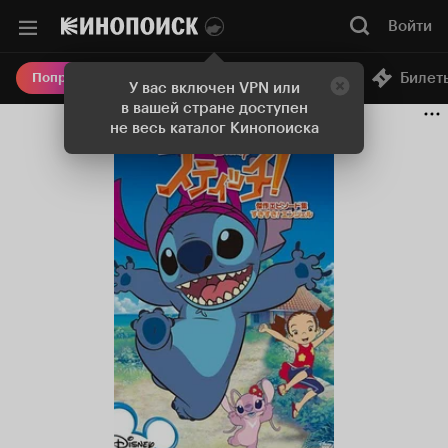
Войти
Онлайн-кинотеатр
Билет
Попробовать Плюс
У вас включен VPN или
в вашей стране доступен
не весь каталог Кинопоиска