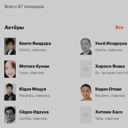
Теперь, объединив усилия, неразлучная парочка способна 
Всего 87 эпизодов
не только навести порядок на острове, но и спасти 
планету от нашествия пришельцев.
Актёры
Все
Коити Ямадэра
Унсё Исидзука
Stitch, озвучка
Gantu, озвучка
Мотоко Кумаи
Хироси Янака
Yuna, озвучка
Юдзи Мицуя
Кодзи Отиаи
Pleakley, озвучка
Reuben, озвучка
Сёдзо Идзука
Хитоми Хасэ
Jumba, озвучка
Taka, озвучка