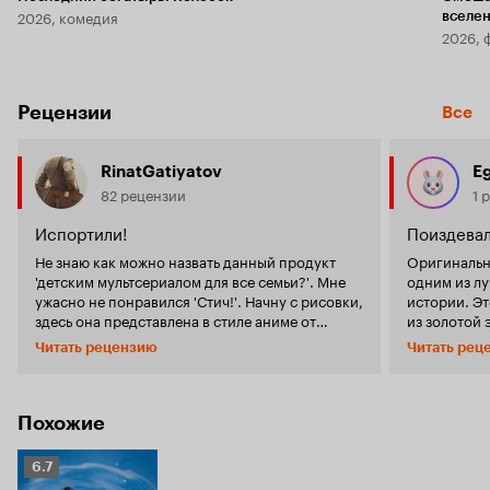
2026, комедия
вселе
2026, 
Рецензии
Все
RinatGatiyatov
E
82 рецензии
1 
Испортили!
Поиздевал
Не знаю как можно назвать данный продукт
Оригинальны
'детским мультсериалом для все семьи?'. Мне
одним из лу
ужасно не понравился 'Стич!'. Начну с рисовки,
истории. Э
здесь она представлена в стиле аниме от
из золотой 
Японии и Китая. Да и сам мульт был снят
пропаганди
Читать рецензию
Читать рец
именно там, что уже изначально наводило на
семья и дру
меня слабые надежды на стоящий мультсериал.
радовал яр
Самое лишнее здесь именно это: аниме. Ведь в
сверхуспеш
мультфильмах 'Лило и Стич' была выполнена
многочислен
Похожие
очень красочная и грамотная прорисовка
мультсериал
каждого персонажа, а здесь они представлены
были далеки
Рейтинг
6.7
невесть как. Сюжет 'Стича!' оставляет желать
интересные моменты. И во
Кинопоиска