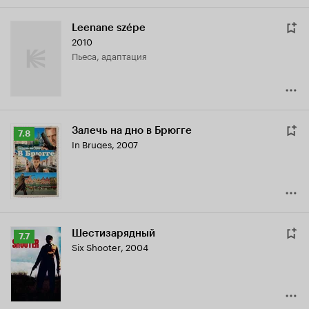
Leenane szépe
2010
пьеса, адаптация
Залечь на дно в Брюгге
Рейтинг
7.8
In Bruges
,
2007
Кинопоиска
7.8
Шестизарядный
Рейтинг
7.7
Six Shooter
,
2004
Кинопоиска
7.7