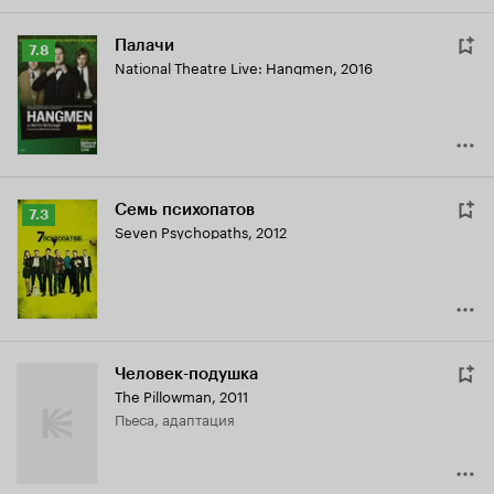
Палачи
Рейтинг
7.8
National Theatre Live: Hangmen
,
2016
Кинопоиска
7.8
Семь психопатов
Рейтинг
7.3
Seven Psychopaths
,
2012
Кинопоиска
7.3
Человек-подушка
The Pillowman
,
2011
пьеса, адаптация