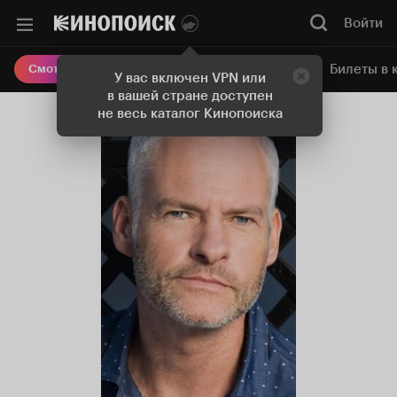
Войти
Онлайн-кинотеатр
Билеты в 
Смотреть кино
У вас включен VPN или
в вашей стране доступен
не весь каталог Кинопоиска