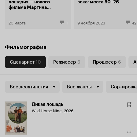
лошади» — нового
века: места 50–26
фильма Мартина
Макдоны
20 марта
1
9 ноября 2023
42
Фильмография
Сценарист
10
Режиссер
6
Продюсер
6
А
Все десятилетия
Все жанры
Сортировка
Дикая лошадь
Wild Horse Nine
,
2026