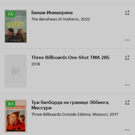
Банши Инишерина
Рейтинг
7.5
The Banshees of Inisherin
,
2022
Кинопоиска
7.5
Three Billboards One-Shot TMA 285
2018
Три билборда на границе Эббинга,
Рейтинг
8.1
Миссури
Кинопоиска
Three Billboards Outside Ebbing, Missouri
,
2017
8.1