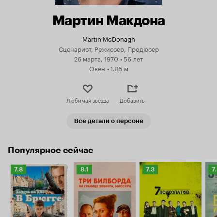
Мартин Макдона
Martin McDonagh
Сценарист, Режиссер, Продюсер
26 марта, 1970
•
56 лет
Овен
•
1.85 м
Любимая звезда
Добавить
Все детали о персоне
Популярное сейчас
Рейтинг
Рейтинг
Рейтинг
Р
7.8
8.1
7.3
7
Кинопоиска
Кинопоиска
Кинопоиска
К
7.8
8.1
7.3
7.