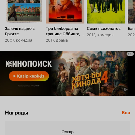
Залечь на дно в
Три билборда на
Семь психопатов
Ба
2012, комедия
202
Брюгге
границе Эббинга,
2007, комедия
2017, драма
Миссури
Награды
Все
Оскар