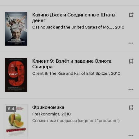
Казино Джек и Соединенные Штаты
денег
Casino Jack and the United States of Money
,
2010
Клиент 9: Взлёт и падение Элиота
Спицера
Client 9: The Rise and Fall of Eliot Spitzer
,
2010
Фрикономика
Рейтинг
6.4
Freakonomics
,
2010
Кинопоиска
сегментный продюсер (segment "producer")
6.4