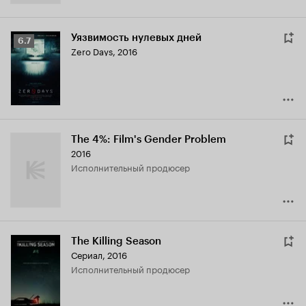
Уязвимость нулевых дней
Рейтинг
6.7
Zero Days
,
2016
Кинопоиска
6.7
The 4%: Film's Gender Problem
2016
исполнительный продюсер
The Killing Season
Сериал, 2016
исполнительный продюсер