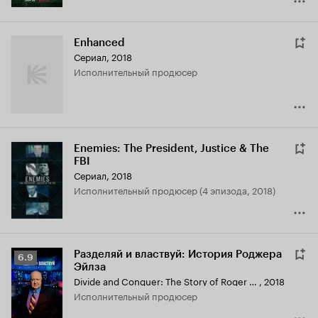
Enhanced
Сериал, 2018
исполнительный продюсер
Enemies: The President, Justice & The
FBI
Сериал, 2018
исполнительный продюсер (4 эпизода, 2018)
Разделяй и властвуй: История Роджера
Рейтинг
6.9
Эйлза
Кинопоиска
Divide and Conquer: The Story of Roger Ailes
,
2018
6.9
исполнительный продюсер