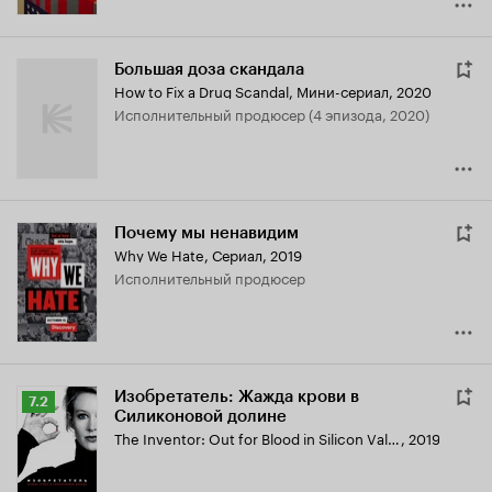
Большая доза скандала
How to Fix a Drug Scandal
,
Мини-сериал, 2020
исполнительный продюсер (4 эпизода, 2020)
Почему мы ненавидим
Why We Hate
,
Сериал, 2019
исполнительный продюсер
Изобретатель: Жажда крови в
Рейтинг
7.2
Силиконовой долине
Кинопоиска
The Inventor: Out for Blood in Silicon Valley
,
2019
7.2