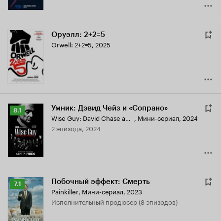
Оруэлл: 2+2=5
Orwell: 2+2=5
,
2025
Умник: Дэвид Чейз и «Сопрано»
Рейтинг
8.1
Wise Guy: David Chase and the Sopranos
,
Мини-сериал, 2024
Кинопоиска
2 эпизода, 2024
8.1
Побочный эффект: Смерть
Рейтинг
7.1
Painkiller
,
Мини-сериал, 2023
Кинопоиска
исполнительный продюсер (8 эпизодов)
7.1