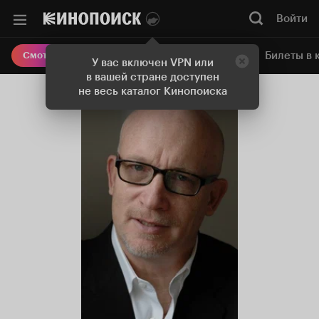
Войти
Онлайн-кинотеатр
Билеты в 
Смотреть кино
У вас включен VPN или
в вашей стране доступен
не весь каталог Кинопоиска