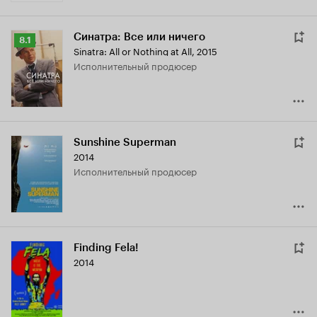
Синатра: Все или ничего
Рейтинг
8.1
Sinatra: All or Nothing at All
,
2015
Кинопоиска
исполнительный продюсер
8.1
Sunshine Superman
2014
исполнительный продюсер
Finding Fela!
2014