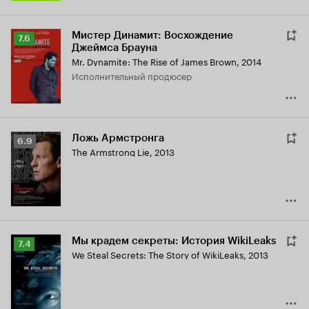
Мистер Динамит: Восхождение
Рейтинг
7.6
Джеймса Брауна
Кинопоиска
Mr. Dynamite: The Rise of James Brown
,
2014
7.6
исполнительный продюсер
Ложь Армстронга
Рейтинг
6.9
The Armstrong Lie
,
2013
Кинопоиска
6.9
Мы крадем секреты: История WikiLeaks
Рейтинг
7.4
We Steal Secrets: The Story of WikiLeaks
,
2013
Кинопоиска
7.4