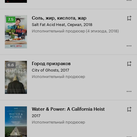
Соль, жир, кислота, жар
Рейтинг
7.5
Salt Fat Acid Heat
,
Сериал, 2018
Кинопоиска
исполнительный продюсер (4 эпизода, 2018)
7.5
Город призраков
Рейтинг
6.6
City of Ghosts
,
2017
Кинопоиска
исполнительный продюсер
6.6
Water & Power: A California Heist
2017
исполнительный продюсер