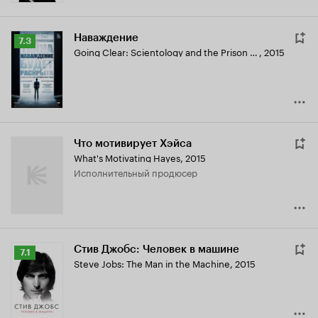
Наваждение
Рейтинг
7.3
Going Clear: Scientology and the Prison of Belief
,
2015
Кинопоиска
7.3
Что мотивирует Хэйса
What's Motivating Hayes
,
2015
исполнительный продюсер
Стив Джобс: Человек в машине
Рейтинг
7.1
Steve Jobs: The Man in the Machine
,
2015
Кинопоиска
7.1