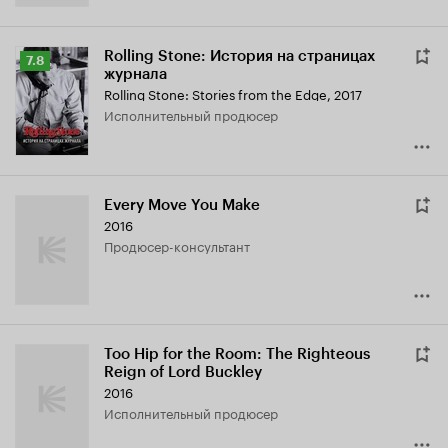
Rolling Stone: История на страницах
Рейтинг
7.8
журнала
Кинопоиска
Rolling Stone: Stories from the Edge
,
2017
7.8
исполнительный продюсер
Every Move You Make
2016
продюсер-консультант
Too Hip for the Room: The Righteous
Reign of Lord Buckley
2016
исполнительный продюсер