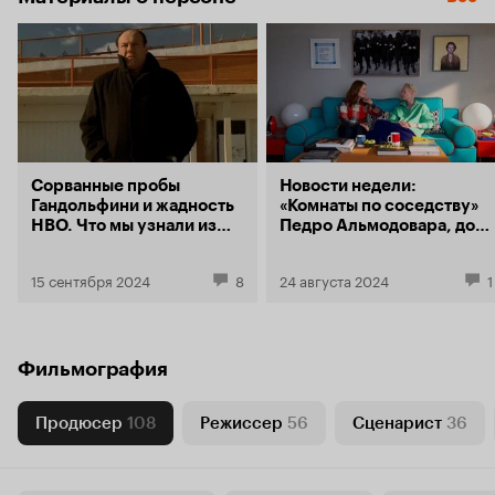
Сорванные пробы
Новости недели:
Гандольфини и жадность
«Комнаты по соседству»
HBO. Что мы узнали из
Педро Альмодовара, док
нового дока про создание
о «Сопрано» и «Царевна-
«Сопрано»
лягушка» с Валентиной
15 сентября 2024
8
24 августа 2024
1
Ляпиной
Фильмография
Продюсер
108
Режиссер
56
Сценарист
36