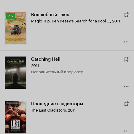
Волшебный глюк
Рейтинг
7.6
Magic Trip: Ken Kesey's Search for a Kool Place
,
2011
Кинопоиска
7.6
Catching Hell
2011
исполнительный продюсер
Последние гладиаторы
The Last Gladiators
,
2011