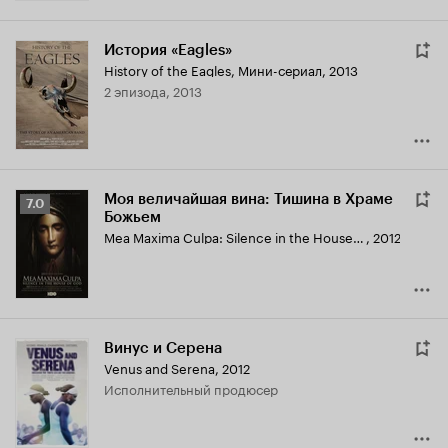
История «Eagles»
History of the Eagles
,
Мини-сериал, 2013
2 эпизода, 2013
Моя величайшая вина: Тишина в Храме
Рейтинг
7.0
Божьем
Кинопоиска
Mea Maxima Culpa: Silence in the House of God
,
2012
7.0
Винус и Серена
Venus and Serena
,
2012
исполнительный продюсер