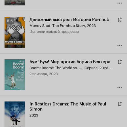
Денежный выстрел: История Pornhub
Рейтинг
5.5
Money Shot: The Pornhub Story
,
2023
Кинопоиска
исполнительный продюсер
5.5
Бум! Бум! Мир против Бориса Беккера
Boom! Boom!: The World vs. Boris Becker
,
Сериал, 2023–...
2 эпизода, 2023
In Restless Dreams: The Music of Paul
Simon
2023