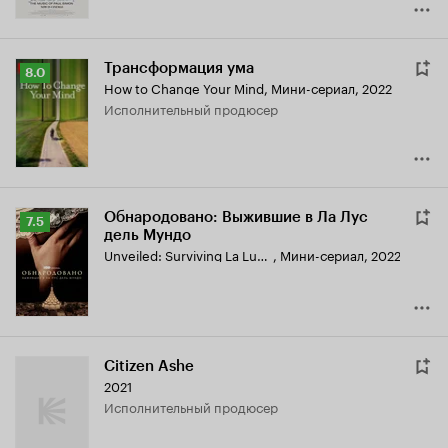
Трансформация ума
Рейтинг
8.0
How to Change Your Mind
,
Мини-сериал, 2022
Кинопоиска
исполнительный продюсер
8.0
Обнародовано: Выжившие в Ла Лус
Рейтинг
7.5
дель Мундо
Кинопоиска
Unveiled: Surviving La Luz Del Mundo
,
Мини-сериал, 2022
7.5
Citizen Ashe
2021
исполнительный продюсер