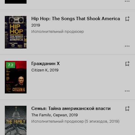
Hip Hop: The Songs That Shook America
2019
исполнительный продюсер
Гражданин Х
Рейтинг
7.2
Citizen K
,
2019
Кинопоиска
7.2
Семья: Тайна американской власти
The Family
,
Сериал, 2019
исполнительный продюсер (5 эпизодов, 2019)