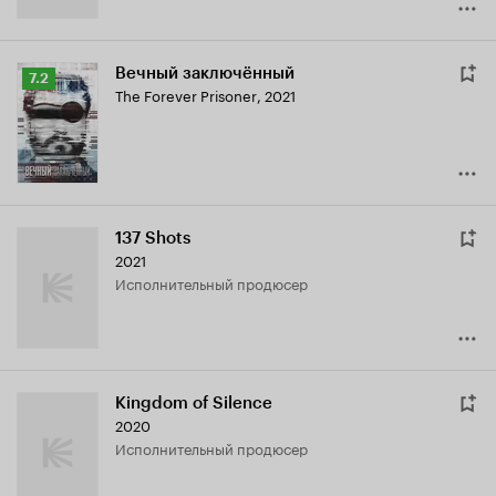
Вечный заключённый
Рейтинг
7.2
The Forever Prisoner
,
2021
Кинопоиска
7.2
137 Shots
2021
исполнительный продюсер
Kingdom of Silence
2020
исполнительный продюсер