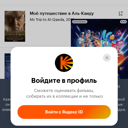
Моё путешествие в Аль-Каиду
My Trip to Al-Qaeda
,
2010
РЕКЛАМА
Money Driven Medicine
2009
Войдите в профиль
Сможете оценивать фильмы,

 собирать их в коллекции и не только
Кажется, вы используете блокировщик рекламы. Вместе с рекламой
Грязный бизнес
он может отключать постеры, папки с фильмами и другие важные
Dirty Business
,
Видео, 2009
элементы. Добавьте Кинопоиск в исключения, и всё будет в порядке.
Войти с Яндекс ID
Как это сделать