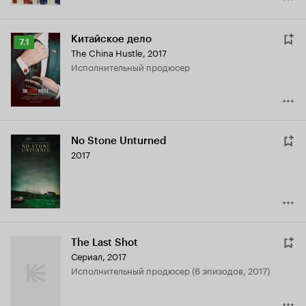
Китайское дело
Рейтинг
7.1
The China Hustle
,
2017
Кинопоиска
исполнительный продюсер
7.1
No Stone Unturned
2017
The Last Shot
Сериал, 2017
исполнительный продюсер (6 эпизодов, 2017)