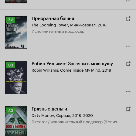
Призрачная башня
Рейтинг
7.3
The Looming Tower
,
Мини-сериал, 2018
Кинопоиска
исполнительный продюсер
7.3
Робин Уильямс: Загляни в мою душу
Рейтинг
8.1
Robin Williams: Come Inside My Mind
,
2018
Кинопоиска
8.1
Грязные деньги
Рейтинг
7.2
Dirty Money
,
Сериал, 2018–2020
Кинопоиска
director / исполнительный продюсер (6 эпизодов, 2018)
7.2