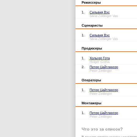
Режиссеры
1.
Сильвия Вэс
Silvia Zeitlinger Vas
Сценаристы
1.
Сильвия Вэс
Silvia Zeitlinger Vas
Продюсеры
1.
Хольгер Гота
Holger Gotha
2.
Петер Цайтлингер
Peter Zeitlinger
Операторы
1.
Петер Цайтлингер
Peter Zeitlinger
Монтажеры
1.
Петер Цайтлингер
Peter Zeitlinger
Что это за список?