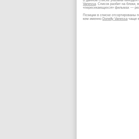
В данном списке указаны кинодеят
Vanessa
. Список разбит на блоки,
«пересекающихся» фильмах — режи
Позиции в списке отсортированы п
кем именно
Donelly Vanessa
чаще в