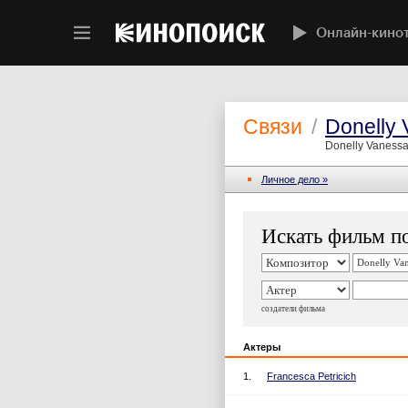
Онлайн-кино
Связи
/
Donelly
Donelly Vaness
Личное дело »
Искать фильм по
создатели фильма
Актеры
1.
Francesca Petricich