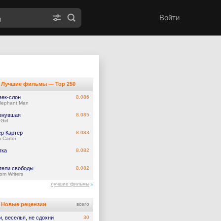
Войти
Лучшие фильмы — Top 250
век-слон
8.086
lephant Man
знувшая
8.085
Girl
ер Картер
8.083
 Carter
тка
8.082
тели свободы
8.082
om Writers
лучшие фильмы
Новые рецензии
всего
и, веселья, не сдохни
30