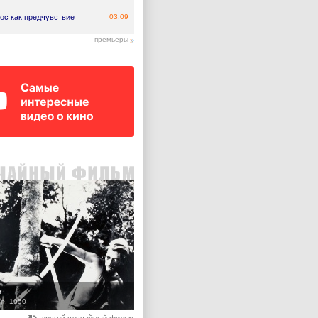
ос как предчувствие
03.09
премьеры
н
n, 1950