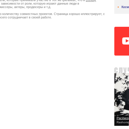
ели, которые принимали участие в тех же фильмах, что и
Donelly
 в зависимости от роли, которую играют данные люди в
ссеры, актеры, продюсеры и т.д.
Косм
о количеству совместных проектов. Страница хорошо иллюстрирует, с
сего сотрудничает в своей работе.
Расёмо
Rashomo