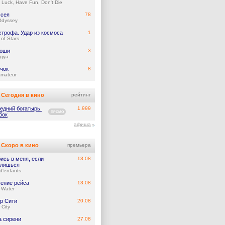
Luck, Have Fun, Don't Die
сея
78
Odyssey
строфа. Удар из космоса
1
of Stars
тоши
3
gya
чок
8
Amateur
Сегодня в кино
рейтинг
едний богатырь.
1.999
ПРОМО
бок
афиша
Скоро в кино
премьера
ись в меня, если
13.08
лишься
d'enfants
ение рейса
13.08
 Water
р Сити
20.08
 City
а сирени
27.08