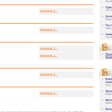
Good 
Одис
The 
фильмов: 3...
Ката
Rage 
Пус
Hwan
фильмов: 3...
Нови
The 
фильмов: 3...
Посл
фильмов: 2...
Коло
фильмов: 3...
Влюб
осме
Jeux 
Круш
фильмов: 3...
Deep
Мото
Motor
Ветк