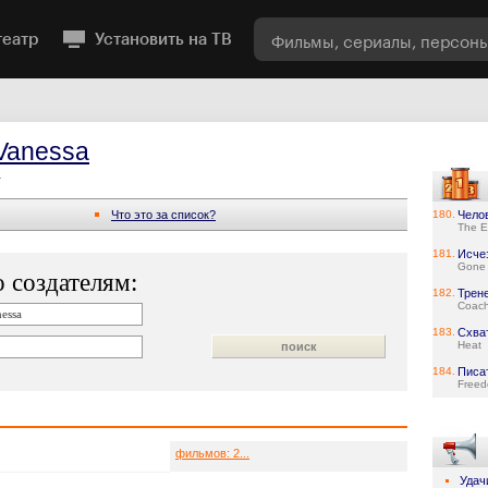
театр
Установить на ТВ
 Vanessa
a
Что это за список?
180.
Чело
The E
181.
Исче
Gone 
 создателям:
182.
Трен
Coach
183.
Схва
Heat
184.
Писа
Freed
фильмов: 2...
Удач