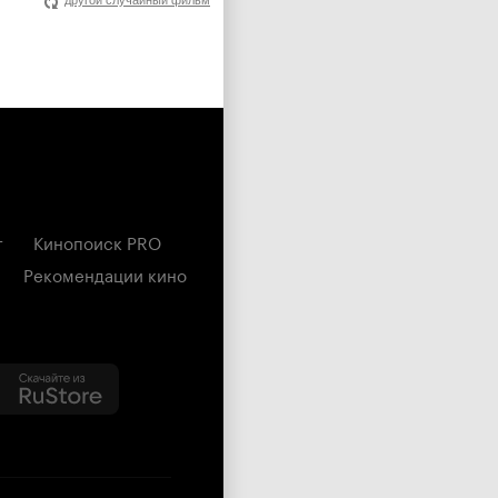
другой случайный фильм
г
Кинопоиск PRO
Рекомендации кино