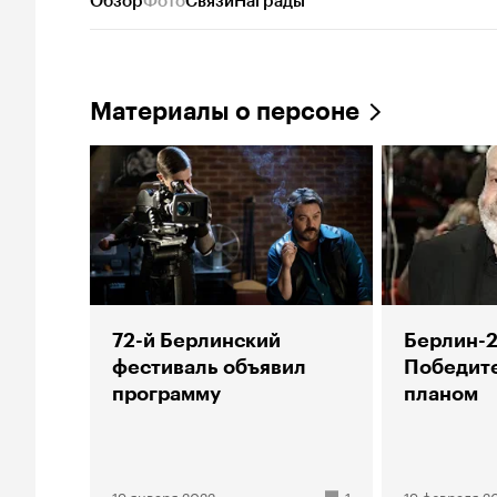
Обзор
Фото
Связи
Награды
Материалы о персоне
72-й Берлинский
Берлин-2
фестиваль объявил
Победит
программу
планом
19 января 2022
1
19 февраля 2