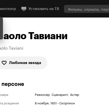
инотеатр
Установить на ТВ
Паоло Тавиани
aolo Taviani
Любимая звезда
 персоне
рьера
Режиссер
,
Сценарист
,
Актер
та рождения
8 ноября
,
1931
•
Скорпион