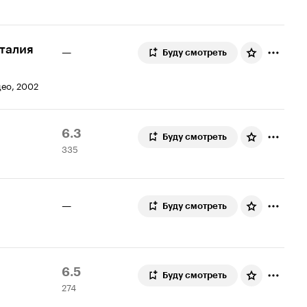
6.4
Италия
—
Буду смотреть
идео, 2002
Рейтинг
335
6.3
Буду смотреть
335
Кинопоиска
оценок
6.3
—
Буду смотреть
Рейтинг
274
6.5
Буду смотреть
274
Кинопоиска
оценки
6.5