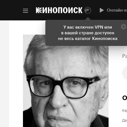
Онлайн-к
У вас включен VPN или
в вашей стране доступен
не весь каталог Кинопоиска
P
О
Ка
Да