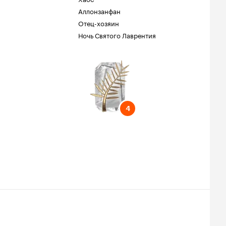
Аллонзанфан
Отец-хозяин
Ночь Святого Лаврентия
тиваль
4
4
ия
ия
твь
курсная