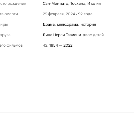
сто рождения
Сан-Миниато
,
Тоскана
,
Италия
та смерти
29 февраля, 2024 • 92 года
анры
драма
,
мелодрама
,
история
пруга
Лина Нерли Тавиани
двое детей
Каннский кинофес
его фильмов
42
,
1954
—
2022
Победитель
Гран-при жюри
1982
Ночь Святого Лаврент
Приз экуменического
(христианского) жюри
Ночь Святого Лаврент
Золотая пальмовая ве
1977
Отец-хозяин
Приз ФИПРЕССИ - кон
программа
Отец-хозяин