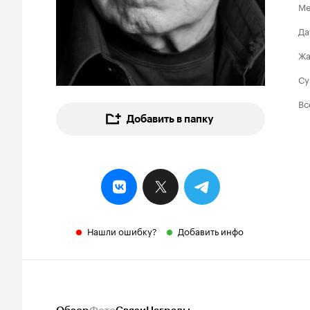
Ме
Да
Ж
Су
Вс
Добавить в папку
Нашли ошибку?
Добавить инфо