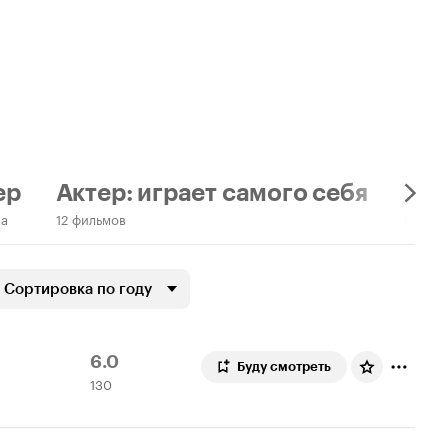
ер
Актер: играет самого себя
Акт
ма
12 фильмов
1 филь
Сортировка по году
Рейтинг
130
6.0
Буду смотреть
130
Кинопоиска
оценок
6.0