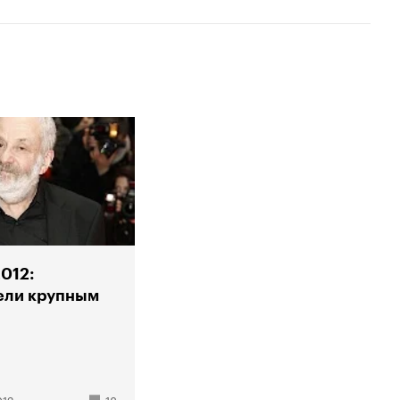
Номинации
Золотая пальмовая ве
1993
Флореаль – пора цвет
Золотая пальмовая ве
1982
Ночь Святого Лаврент
Золотая пальмовая ве
Ночь Святого Лаврент
012:
ели крупным
012
18