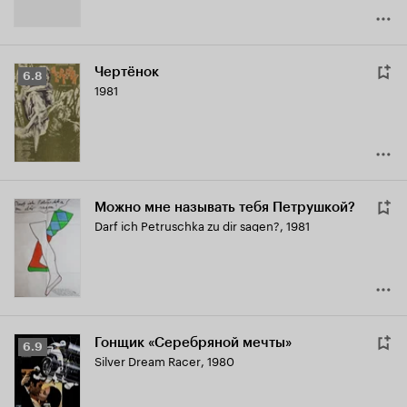
Чертёнок
Рейтинг
6.8
1981
Кинопоиска
6.8
Можно мне называть тебя Петрушкой?
Darf ich Petruschka zu dir sagen?
,
1981
Гонщик «Серебряной мечты»
Рейтинг
6.9
Silver Dream Racer
,
1980
Кинопоиска
6.9