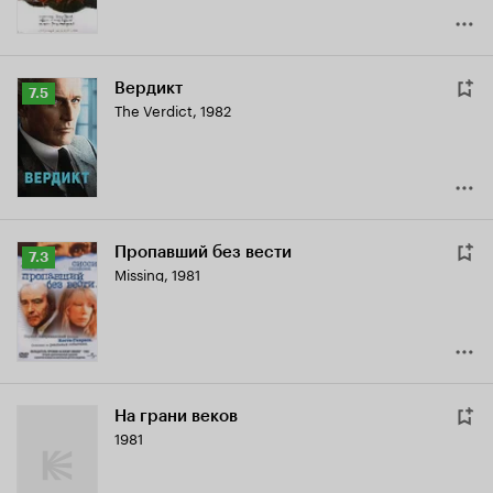
Вердикт
Рейтинг
7.5
The Verdict
,
1982
Кинопоиска
7.5
Пропавший без вести
Рейтинг
7.3
Missing
,
1981
Кинопоиска
7.3
На грани веков
1981