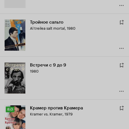
Тройное сальто
Al treilea salt mortal
,
1980
Встречи с 9 до 9
1980
Крамер против Крамера
Рейтинг
8.0
Kramer vs. Kramer
,
1979
Кинопоиска
8.0