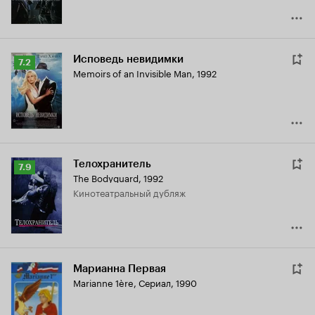
Исповедь невидимки
Рейтинг
7.2
Memoirs of an Invisible Man
,
1992
Кинопоиска
7.2
Телохранитель
Рейтинг
7.9
The Bodyguard
,
1992
Кинопоиска
кинотеатральный дубляж
7.9
Марианна Первая
Marianne 1ère
,
Сериал, 1990