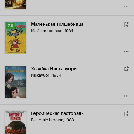
Маленькая волшебница
Рейтинг
7.9
Malá carodejnice
,
1984
Кинопоиска
7.9
Хозяйка Нискавуори
Niskavuori
,
1984
Героическая пастораль
Pastorale heroica
,
1983