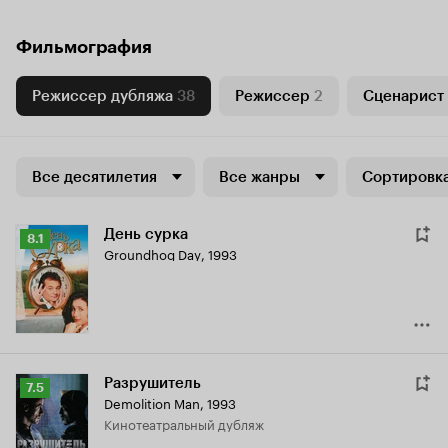
Фильмография
Режиссер дубляжа
38
Режиссер
2
Сценарист
Все десятилетия
Все жанры
Сортировка
День сурка
Рейтинг
8.1
Groundhog Day
,
1993
Кинопоиска
8.1
Разрушитель
Рейтинг
7.5
Demolition Man
,
1993
Кинопоиска
кинотеатральный дубляж
7.5