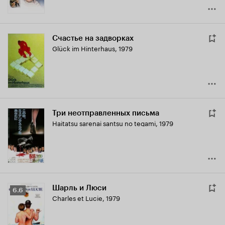
Счастье на задворках
Glück im Hinterhaus
,
1979
Три неотправленных письма
Haitatsu sarenai santsu no tegami
,
1979
Шарль и Люси
Рейтинг
6.6
Charles et Lucie
,
1979
Кинопоиска
6.6