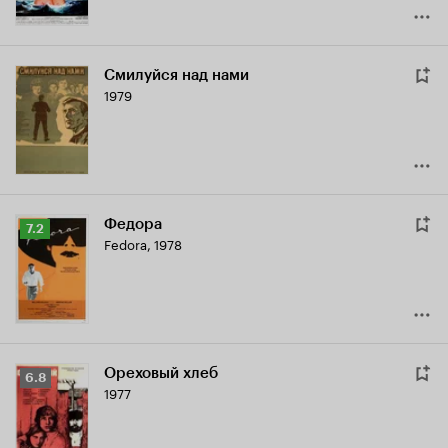
Смилуйся над нами
1979
Федора
Рейтинг
7.2
Fedora
,
1978
Кинопоиска
7.2
Ореховый хлеб
Рейтинг
6.8
1977
Кинопоиска
6.8