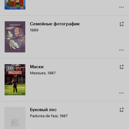
Семейные фотографии
1989
Маски
Рейтинг
7.0
Masques
,
1987
Кинопоиска
7.0
Буковый лес
Padurea de fagi
,
1987