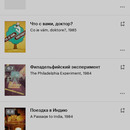
Что с вами, доктор?
Co je vám, doktore?
,
1985
Филадельфийский эксперимент
Рейтинг
6.7
The Philadelphia Experiment
,
1984
Кинопоиска
6.7
Поездка в Индию
Рейтинг
6.8
A Passage to India
,
1984
Кинопоиска
6.8