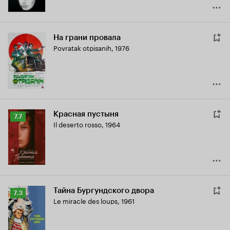
На грани провала
Povratak otpisanih
,
1976
Красная пустыня
Рейтинг
7.7
Il deserto rosso
,
1964
Кинопоиска
7.7
Тайна Бургундского двора
Рейтинг
7.3
Le miracle des loups
,
1961
Кинопоиска
7.3