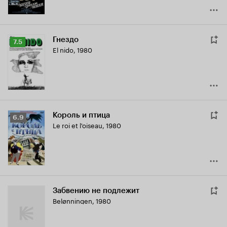
Гнездо
Рейтинг
7.5
El nido
,
1980
Кинопоиска
7.5
Король и птица
Рейтинг
6.9
Le roi et l'oiseau
,
1980
Кинопоиска
6.9
Забвению не подлежит
Belønningen
,
1980