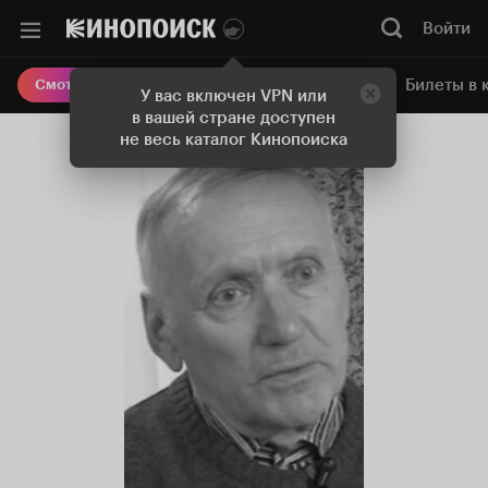
Войти
Онлайн-кинотеатр
Билеты в 
Смотреть кино
У вас включен VPN или
в вашей стране доступен
не весь каталог Кинопоиска