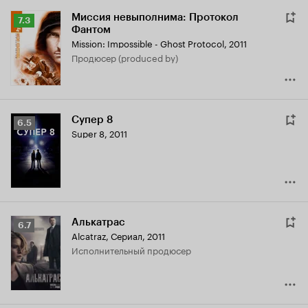
Миссия невыполнима: Протокол
Рейтинг
7.3
Фантом
Кинопоиска
Mission: Impossible - Ghost Protocol
,
2011
7.3
продюсер (produced by)
Супер 8
Рейтинг
6.5
Super 8
,
2011
Кинопоиска
6.5
Алькатрас
Рейтинг
6.7
Alcatraz
,
Сериал, 2011
Кинопоиска
исполнительный продюсер
6.7