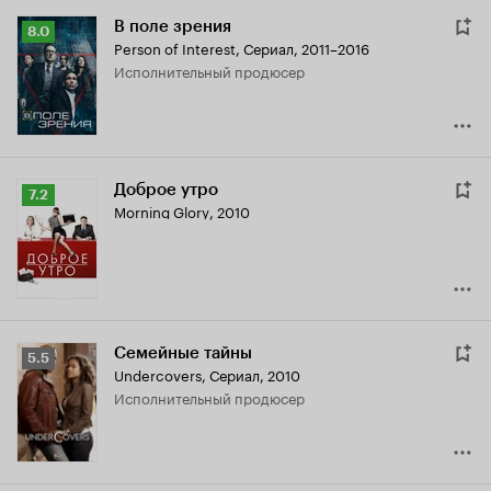
В поле зрения
Рейтинг
8.0
Person of Interest
,
Сериал, 2011–2016
Кинопоиска
исполнительный продюсер
8.0
Доброе утро
Рейтинг
7.2
Morning Glory
,
2010
Кинопоиска
7.2
Семейные тайны
Рейтинг
5.5
Undercovers
,
Сериал, 2010
Кинопоиска
исполнительный продюсер
5.5