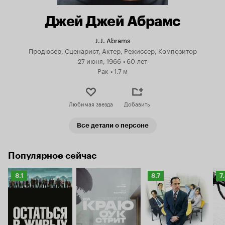
Джей Джей Абрамс
J.J. Abrams
Продюсер, Сценарист, Актер, Режиссер, Композитор
27 июня, 1966
•
60 лет
Рак
•
1.7 м
Любимая звезда
Добавить
Все детали о персоне
Популярное сейчас
Рейтинг
Рейтинг
Р
8.1
8.7
7
Кинопоиска
Кинопоиска
К
8.1
8.7
7.