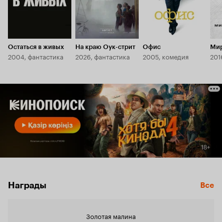
Остаться в живых
На краю Оук-стрит
Офис
Мир
2004, фантастика
2026, фантастика
2005, комедия
201
Награды
Все
Золотая малина