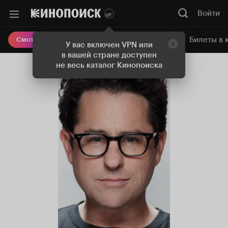
Войти
Онлайн-кинотеатр
Билеты в 
Смотреть кино
У вас включен VPN или
в вашей стране доступен
не весь каталог Кинопоиска