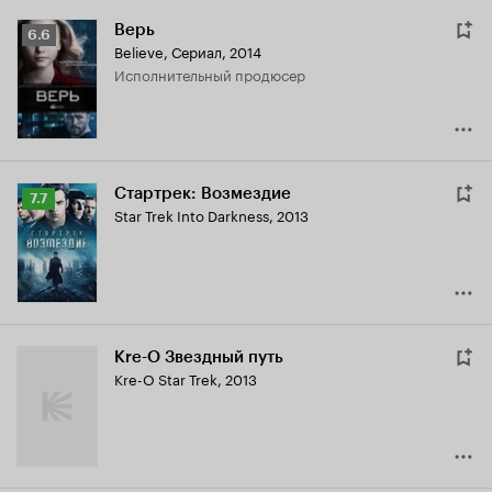
Верь
Рейтинг
6.6
Believe
,
Сериал, 2014
Кинопоиска
исполнительный продюсер
6.6
Стартрек: Возмездие
Рейтинг
7.7
Star Trek Into Darkness
,
2013
Кинопоиска
7.7
Kre-O Звездный путь
Kre-O Star Trek
,
2013