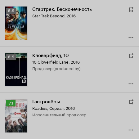
Стартрек: Бесконечность
Рейтинг
6.9
Star Trek Beyond
,
2016
Кинопоиска
6.9
Кловерфилд, 10
Рейтинг
6.9
10 Cloverfield Lane
,
2016
Кинопоиска
продюсер (produced by)
6.9
Гастролёры
Рейтинг
7.1
Roadies
,
Сериал, 2016
Кинопоиска
исполнительный продюсер
7.1