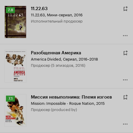
11.22.63
Рейтинг
7.8
11.22.63
,
Мини-сериал, 2016
Кинопоиска
исполнительный продюсер
7.8
Разобщенная Америка
America Divided
,
Сериал, 2016–2018
продюсер (5 эпизодов, 2016)
Миссия невыполнима: Племя изгоев
Рейтинг
7.1
Mission: Impossible - Rogue Nation
,
2015
Кинопоиска
продюсер (produced by)
7.1