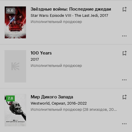
Звёздные войны: Последние джедаи
Рейтинг
6.6
Star Wars: Episode VIII - The Last Jedi
,
2017
Кинопоиска
исполнительный продюсер
6.6
100 Years
2017
исполнительный продюсер
Мир Дикого Запада
Рейтинг
7.8
Westworld
,
Сериал, 2016–2022
Кинопоиска
исполнительный продюсер (28 эпизодов, 2016-2020)
7.8