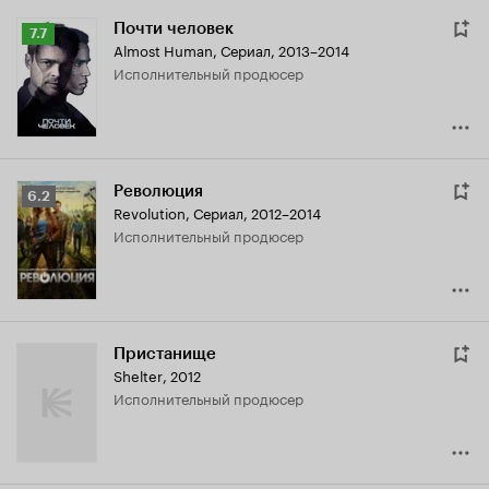
Почти человек
Рейтинг
7.7
Almost Human
,
Сериал, 2013–2014
Кинопоиска
исполнительный продюсер
7.7
Революция
Рейтинг
6.2
Revolution
,
Сериал, 2012–2014
Кинопоиска
исполнительный продюсер
6.2
Пристанище
Shelter
,
2012
исполнительный продюсер