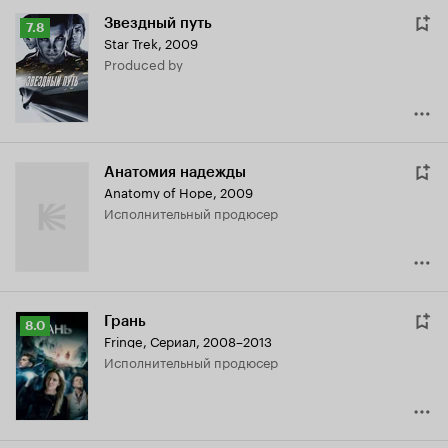
Звездный путь
Рейтинг
7.8
Star Trek
,
2009
Кинопоиска
produced by
7.8
Анатомия надежды
Anatomy of Hope
,
2009
исполнительный продюсер
Грань
Рейтинг
8.0
Fringe
,
Сериал, 2008–2013
Кинопоиска
исполнительный продюсер
8.0