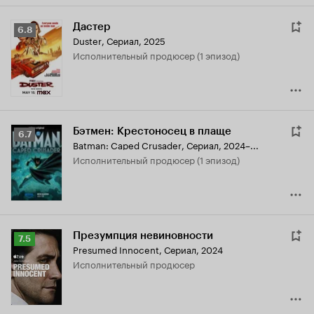
Дастер
Рейтинг
6.8
Duster
,
Сериал, 2025
Кинопоиска
исполнительный продюсер (1 эпизод)
6.8
Бэтмен: Крестоносец в плаще
Рейтинг
6.7
Batman: Caped Crusader
,
Сериал, 2024–...
Кинопоиска
исполнительный продюсер (1 эпизод)
6.7
Презумпция невиновности
Рейтинг
7.5
Presumed Innocent
,
Сериал, 2024
Кинопоиска
исполнительный продюсер
7.5