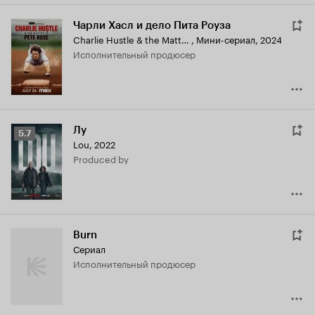
Чарли Хасл и дело Пита Роуза
Charlie Hustle & the Matter of Pete Rose
,
Мини-сериал, 2024
исполнительный продюсер
Лу
Рейтинг
5.7
Lou
,
2022
Кинопоиска
produced by
5.7
Burn
Сериал
исполнительный продюсер