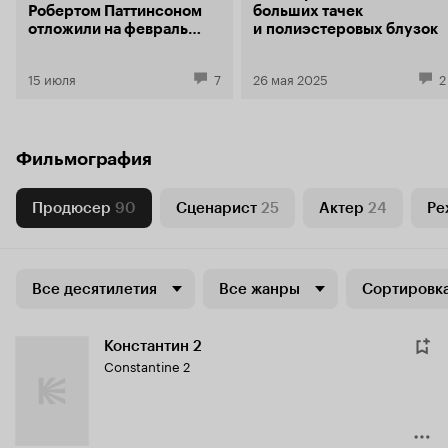
Робертом Паттинсоном
больших тачек
отложили на февраль
и полиэстеровых блузок
2028 года
15 июля
7
26 мая 2025
2
Фильмография
Продюсер
90
Сценарист
25
Актер
24
Ре
Все десятилетия
Все жанры
Сортировка
Константин 2
Constantine 2