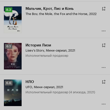
Мальчик, Крот, Лис и Конь
Рейтинг
8.2
The Boy, the Mole, the Fox and the Horse
,
2022
Кинопоиска
8.2
История Лизи
Рейтинг
6.1
Lisey's Story
,
Мини-сериал, 2021
Кинопоиска
исполнительный продюсер
6.1
НЛО
Рейтинг
6.6
UFO
,
Мини-сериал, 2021
Кинопоиска
исполнительный продюсер (4 эпизода, 2021)
6.6