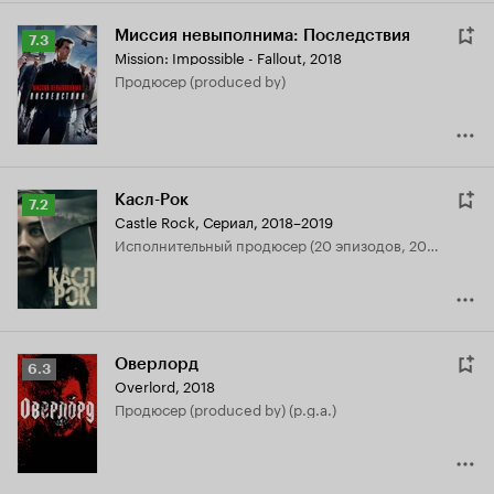
Миссия невыполнима: Последствия
Рейтинг
7.3
Mission: Impossible - Fallout
,
2018
Кинопоиска
продюсер (produced by)
7.3
Касл-Рок
Рейтинг
7.2
Castle Rock
,
Сериал, 2018–2019
Кинопоиска
исполнительный продюсер (20 эпизодов, 2018-2019)
7.2
Оверлорд
Рейтинг
6.3
Overlord
,
2018
Кинопоиска
продюсер (produced by) (p.g.a.)
6.3