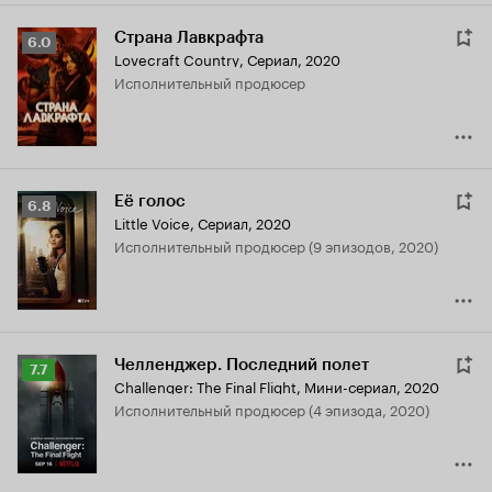
Страна Лавкрафта
Рейтинг
6.0
Lovecraft Country
,
Сериал, 2020
Кинопоиска
исполнительный продюсер
6.0
Её голос
Рейтинг
6.8
Little Voice
,
Сериал, 2020
Кинопоиска
исполнительный продюсер (9 эпизодов, 2020)
6.8
Челленджер. Последний полет
Рейтинг
7.7
Challenger: The Final Flight
,
Мини-сериал, 2020
Кинопоиска
исполнительный продюсер (4 эпизода, 2020)
7.7