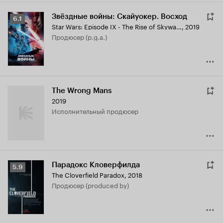
Звёздные войны: Скайуокер. Восход
Рейтинг
6.1
Star Wars: Episode IX - The Rise of Skywalker
,
2019
Кинопоиска
продюсер (p.g.a.)
6.1
The Wrong Mans
2019
исполнительный продюсер
Парадокс Кловерфилда
Рейтинг
5.9
The Cloverfield Paradox
,
2018
Кинопоиска
продюсер (produced by)
5.9