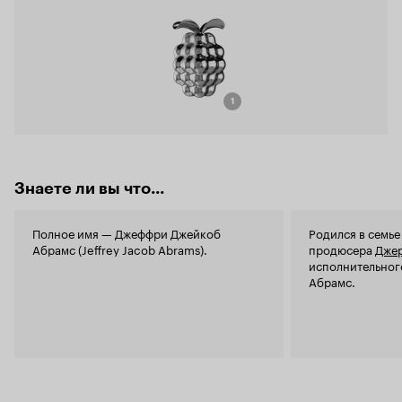
1
Знаете ли вы что...
Полное имя — Джеффри Джейкоб
Родился в семье
Абрамс (Jeffrey Jacob Abrams).
продюсера
Джер
исполнительног
Абрамс.