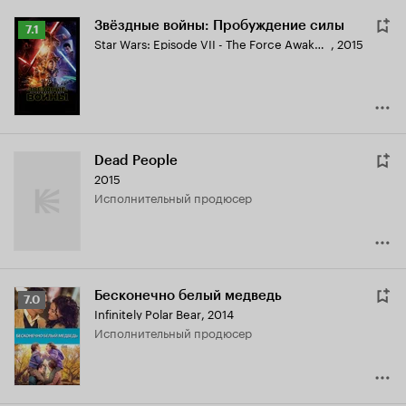
Звёздные войны: Пробуждение силы
Рейтинг
7.1
Star Wars: Episode VII - The Force Awakens
,
2015
Кинопоиска
7.1
Dead People
2015
исполнительный продюсер
Бесконечно белый медведь
Рейтинг
7.0
Infinitely Polar Bear
,
2014
Кинопоиска
исполнительный продюсер
7.0