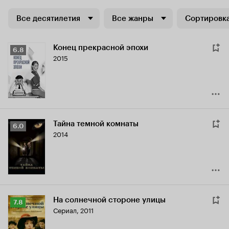
Все десятилетия
Все жанры
Сортировка
Конец прекрасной эпохи
Рейтинг
6.8
2015
Кинопоиска
6.8
Тайна темной комнаты
Рейтинг
6.0
2014
Кинопоиска
6.0
На солнечной стороне улицы
Рейтинг
7.8
Сериал, 2011
Кинопоиска
7.8