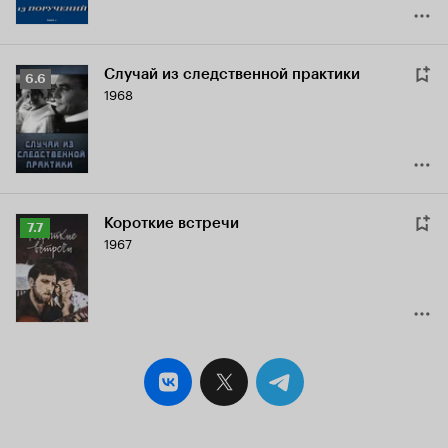
Случай из следственной практики
Рейтинг
6.6
1968
Кинопоиска
6.6
Короткие встречи
Рейтинг
7.7
1967
Кинопоиска
7.7