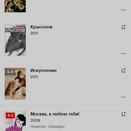
Крысолов
2011
Искупление
Рейтинг
5.9
2011
Кинопоиска
5.9
Москва, я люблю тебя!
Рейтинг
4.5
2009
Кинопоиска
новелла «Барада»
4.5