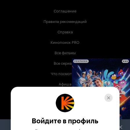
Соглашение
Правила рекомендаций
Справка
Кинопоиск PRO
Все фильмы
Все сериалы
РЕКЛАМА
Что посмотреть
Афиша
Музыка
Телепрограмма
Книги
Войдите в профиль
Служба поддержки