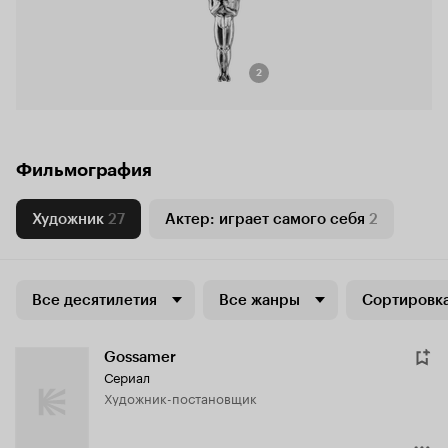
2
Фильмография
Художник
27
Актер: играет самого себя
2
Все десятилетия
Все жанры
Сортировка
Gossamer
Сериал
Художник-постановщик