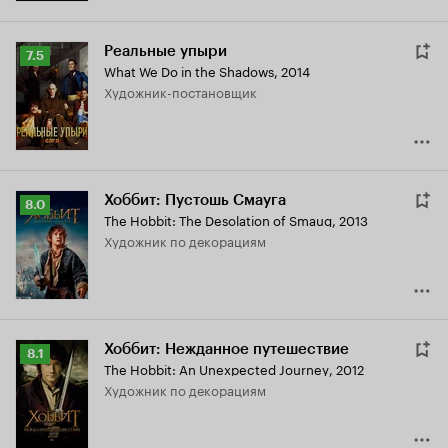
Реальные упыри
Рейтинг
7.5
What We Do in the Shadows
,
2014
Кинопоиска
Художник-постановщик
7.5
Хоббит: Пустошь Смауга
Рейтинг
8.0
The Hobbit: The Desolation of Smaug
,
2013
Кинопоиска
Художник по декорациям
8.0
Хоббит: Нежданное путешествие
Рейтинг
8.1
The Hobbit: An Unexpected Journey
,
2012
Кинопоиска
Художник по декорациям
8.1