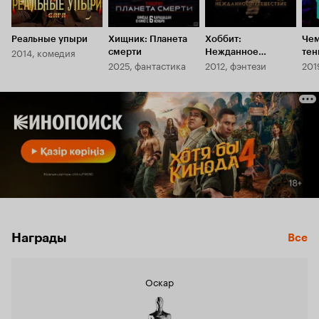
Реальные упыри
Хищник: Планета
Хоббит:
Чем
2014, комедия
смерти
Нежданное
тен
2025, фантастика
2012, фэнтези
201
путешествие
Награды
Все
Оскар