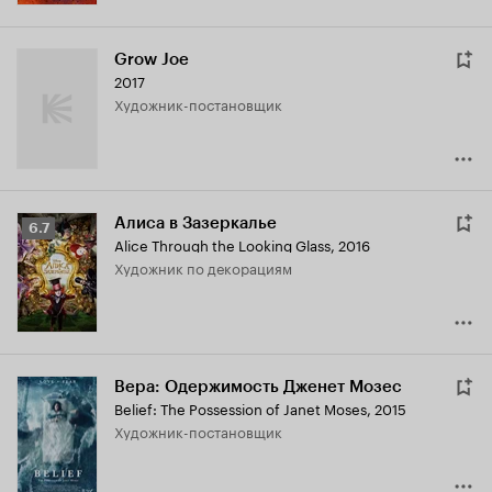
Grow Joe
2017
Художник-постановщик
Алиса в Зазеркалье
Рейтинг
6.7
Alice Through the Looking Glass
,
2016
Кинопоиска
Художник по декорациям
6.7
Вера: Одержимость Дженет Мозес
Belief: The Possession of Janet Moses
,
2015
Художник-постановщик