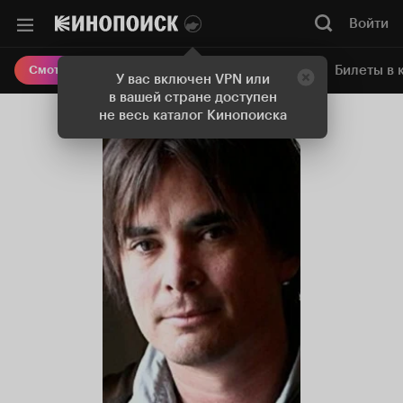
Войти
Онлайн-кинотеатр
Билеты в 
Смотреть кино
У вас включен VPN или
в вашей стране доступен
не весь каталог Кинопоиска