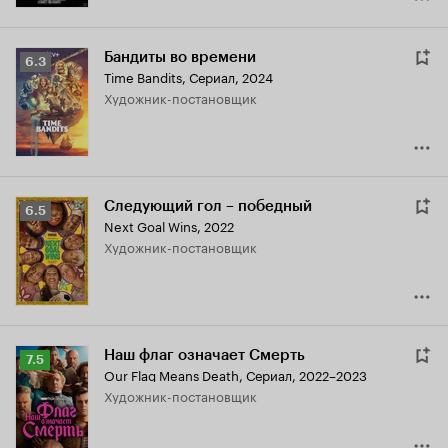
Бандиты во времени
Рейтинг
6.3
Time Bandits
,
Сериал, 2024
Кинопоиска
Художник-постановщик
6.3
Следующий гол – победный
Рейтинг
6.5
Next Goal Wins
,
2022
Кинопоиска
Художник-постановщик
6.5
Наш флаг означает Смерть
Рейтинг
7.5
Our Flag Means Death
,
Сериал, 2022–2023
Кинопоиска
Художник-постановщик
7.5