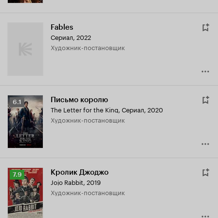
Fables
Сериал, 2022
Художник-постановщик
Письмо королю
Рейтинг
6.1
The Letter for the King
,
Сериал, 2020
Кинопоиска
Художник-постановщик
6.1
Кролик Джоджо
Рейтинг
7.9
Jojo Rabbit
,
2019
Кинопоиска
Художник-постановщик
7.9