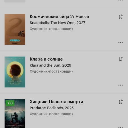
Космические яйца 2: Новые
Spaceballs: The New One
,
2027
Художник-постановщик
Клара и солнце
Klara and the Sun
,
2026
Художник-постановщик
Хищник: Планета смерти
Рейтинг
7.3
Predator: Badlands
,
2025
Кинопоиска
Художник-постановщик
7.3