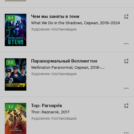
Чем мы заняты в тени
Рейтинг
8.1
What We Do in the Shadows
,
Сериал, 2019–2024
Кинопоиска
Художник-постановщик
8.1
Паранормальный Веллингтон
Рейтинг
7.5
Wellington Paranormal
,
Сериал, 2018–...
Кинопоиска
Художник-постановщик
7.5
Тор: Рагнарёк
Рейтинг
7.7
Thor: Ragnarok
,
2017
Кинопоиска
Художник-постановщик
7.7