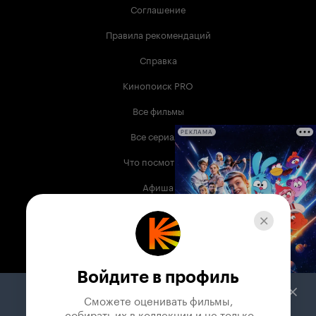
Соглашение
Правила рекомендаций
Справка
Кинопоиск PRO
Все фильмы
Все сериалы
РЕКЛАМА
Что посмотреть
Афиша
Музыка
Телепрограмма
Книги
Войдите в профиль
Служба поддержки
Сможете оценивать фильмы,

 собирать их в коллекции и не только