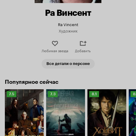
Ра Винсент
Ra Vincent
Художник
Любимая звезда
Добавить
Все детали о персоне
Популярное сейчас
Рейтинг
Рейтинг
Рейтинг
Р
7.5
7.3
8.1
8
Кинопоиска
Кинопоиска
Кинопоиска
К
7.5
7.3
8.1
8.