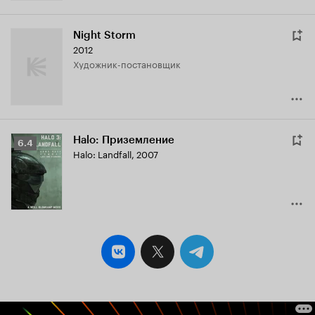
Night Storm
2012
Художник-постановщик
Halo: Приземление
Рейтинг
6.4
Halo: Landfall
,
2007
Кинопоиска
6.4