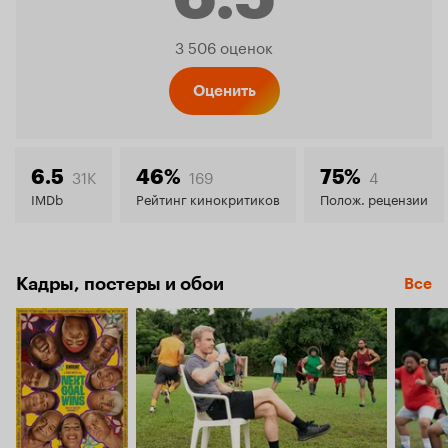
Рейтинг
3 506 оценок
Кинопо
Оценить
6.5
31K
169
4
6.5
46%
75%
IMDb
Рейтинг кинокритиков
Полож. рецензии
Кадры, постеры и обои
Все