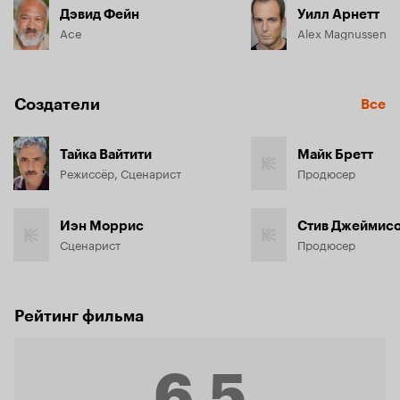
Дэвид Фейн
Уилл Арнетт
Ace
Alex Magnussen
Создатели
Все
Тайка Вайтити
Майк Бретт
Режиссёр, Сценарист
Продюсер
Иэн Моррис
Стив Джеймис
Сценарист
Продюсер
Рейтинг фильма
6.5