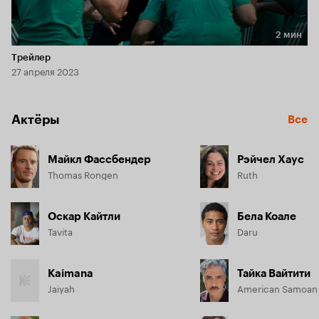
2 мин
Длительность 2 мин
Трейлер
27 апреля 2023
Актёры
Все
Майкл Фассбендер
Рэйчел Хаус
Thomas Rongen
Ruth
Оскар Кайтли
Бела Коале
Tavita
Daru
Kaimana
Тайка Вайтити
Jaiyah
American Samoan 