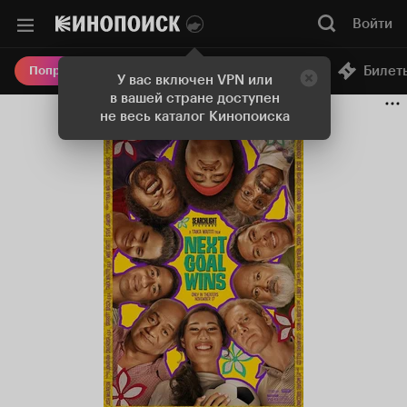
Войти
Онлайн-кинотеатр
Билет
Попробовать Плюс
У вас включен VPN или
в вашей стране доступен
не весь каталог Кинопоиска