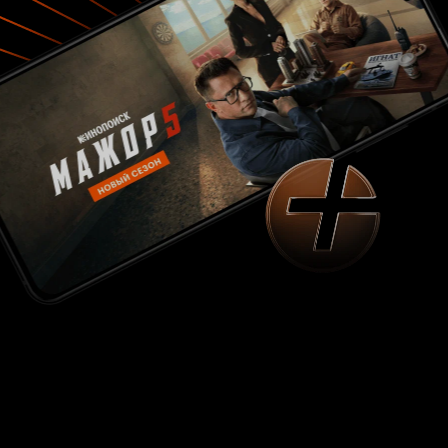
отсылка к самому себе. Гордец. И понравилась
мотивация к ПиФи из
. Похоже
Матрицы
персонаж президента истинный фанат Нео.
: смешная, в меру драматичная,
Впечатления
но больше весёлая история одного
неудачника, воспитывающий других
неудачников, которые становятся
победителями не только на поле, но и в жизни.