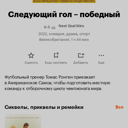
Следующий гол – победный
Next Goal Wins
4K
Рейтинг
6.5
Кинопоиска
2022, комедия, драма, спорт
6.5
Великобритания, 1 ч 44 мин
Оценить
Буду смотреть
Добавить
Еще
Футбольный тренер Томас Ронген приезжает 
в Американское Самоа, чтобы подготовить местную 
команду к отборочному циклу чемпионата мира.
Сиквелы, приквелы и ремейки
Все