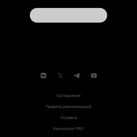
Соглашение
Правила рекомендаций
Справка
Кинопоиск PRO