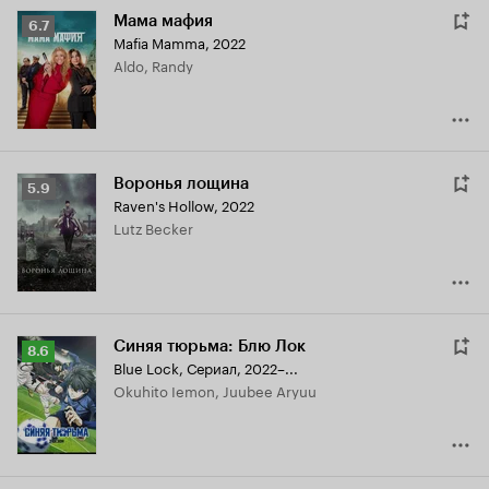
Мама мафия
Рейтинг
6.7
Mafia Mamma
,
2022
Кинопоиска
Aldo, Randy
6.7
Воронья лощина
Рейтинг
5.9
Raven's Hollow
,
2022
Кинопоиска
Lutz Becker
5.9
Синяя тюрьма: Блю Лок
Рейтинг
8.6
Blue Lock
,
Сериал, 2022–...
Кинопоиска
Okuhito Iemon, Juubee Aryuu
8.6