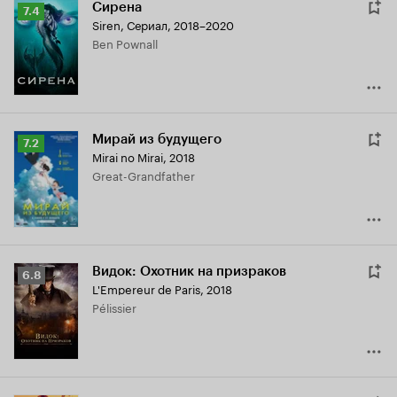
Сирена
Рейтинг
7.4
Siren
,
Сериал, 2018–2020
Кинопоиска
Ben Pownall
7.4
Мирай из будущего
Рейтинг
7.2
Mirai no Mirai
,
2018
Кинопоиска
Great-Grandfather
7.2
Видок: Охотник на призраков
Рейтинг
6.8
L'Empereur de Paris
,
2018
Кинопоиска
Pélissier
6.8