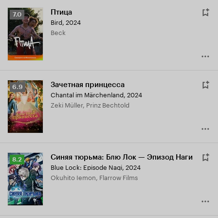
Птица
Рейтинг
7.0
Bird
,
2024
Кинопоиска
Beck
7.0
Зачетная принцесса
Рейтинг
6.9
Chantal im Märchenland
,
2024
Кинопоиска
Zeki Müller, Prinz Bechtold
6.9
Синяя тюрьма: Блю Лок — Эпизод Наги
Рейтинг
8.2
Blue Lock: Episode Nagi
,
2024
Кинопоиска
Okuhito Iemon, Flarrow Films
8.2