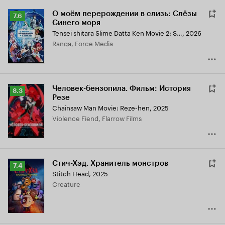
О моём перерождении в слизь: Слёзы
Рейтинг
7.6
Синего моря
Кинопоиска
Tensei shitara Slime Datta Ken Movie 2: Soukai no Namida-hen
,
2026
7.6
Ranga, Force Media
Человек-бензопила. Фильм: История
Рейтинг
8.3
Резе
Кинопоиска
Chainsaw Man Movie: Reze-hen
,
2025
8.3
Violence Fiend, Flarrow Films
Стич-Хэд. Хранитель монстров
Рейтинг
7.4
Stitch Head
,
2025
Кинопоиска
Creature
7.4