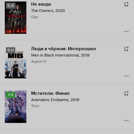
Не входи
Рейтинг
5.4
The Owners
,
2020
Кинопоиска
Gaz
5.4
Люди в чёрном: Интернэшнл
Рейтинг
6.0
Men in Black International
,
2019
Кинопоиска
Agent H
6.0
Мстители: Финал
Рейтинг
7.9
Avengers: Endgame
,
2019
Кинопоиска
Thor
7.9