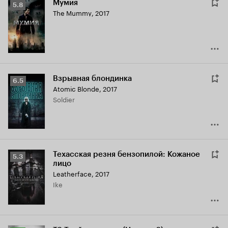
Мумия
Рейтинг
5.8
The Mummy
,
2017
Кинопоиска
5.8
Взрывная блондинка
Рейтинг
6.5
Atomic Blonde
,
2017
Кинопоиска
Soldier
6.5
Техасская резня бензопилой: Кожаное
Рейтинг
5.3
лицо
Кинопоиска
Leatherface
,
2017
5.3
Ike