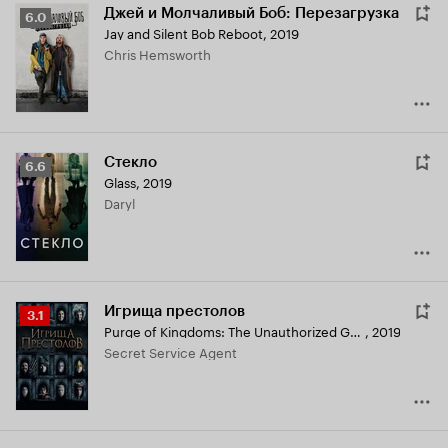
Джей и Молчаливый Боб: Перезагрузка
Рейтинг
6.0
Jay and Silent Bob Reboot
,
2019
Кинопоиска
Chris Hemsworth
6.0
Стекло
Рейтинг
6.6
Glass
,
2019
Кинопоиска
Daryl
6.6
Игрища престолов
Рейтинг
3.1
Purge of Kingdoms: The Unauthorized Game of Thrones Parody
,
2019
Кинопоиска
Secret Service Agent
3.1