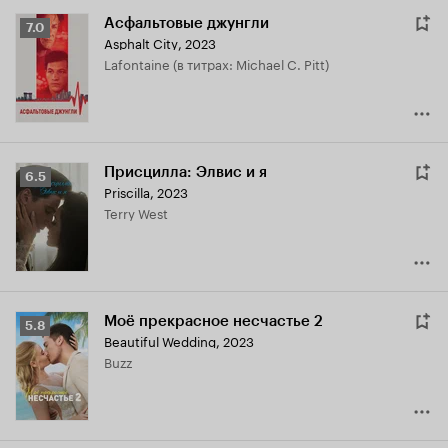
Асфальтовые джунгли
Рейтинг
7.0
Asphalt City
,
2023
Кинопоиска
Lafontaine (в титрах: Michael C. Pitt)
7.0
Присцилла: Элвис и я
Рейтинг
6.5
Priscilla
,
2023
Кинопоиска
Terry West
6.5
Моё прекрасное несчастье 2
Рейтинг
5.8
Beautiful Wedding
,
2023
Кинопоиска
Buzz
5.8