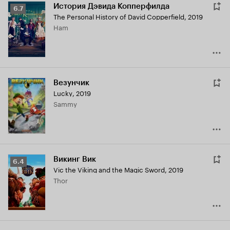
История Дэвида Копперфилда
Рейтинг
6.7
The Personal History of David Copperfield
,
2019
Кинопоиска
Ham
6.7
Везунчик
Lucky
,
2019
Sammy
Викинг Вик
Рейтинг
6.4
Vic the Viking and the Magic Sword
,
2019
Кинопоиска
Thor
6.4