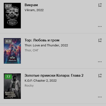
Викрам
Рейтинг
6.7
Vikram
,
2022
Кинопоиска
6.7
Тор: Любовь и гром
Рейтинг
6.0
Thor: Love and Thunder
,
2022
Кинопоиска
Thor, СНГ
6.0
Золотые прииски Колара: Глава 2
Рейтинг
7.7
K.G.F: Chapter 2
,
2022
Кинопоиска
Rocky
7.7