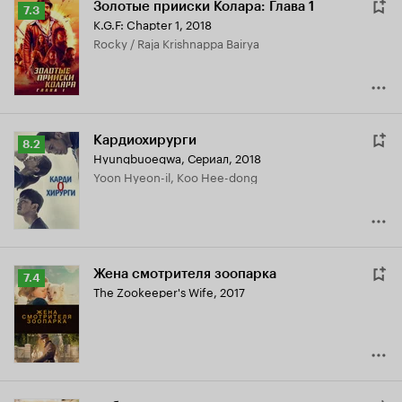
Золотые прииски Колара: Глава 1
Рейтинг
7.3
K.G.F: Chapter 1
,
2018
Кинопоиска
Rocky / Raja Krishnappa Bairya
7.3
Кардиохирурги
Рейтинг
8.2
Hyungbuoegwa
,
Сериал, 2018
Кинопоиска
Yoon Hyeon-il, Koo Hee-dong
8.2
Жена смотрителя зоопарка
Рейтинг
7.4
The Zookeeper's Wife
,
2017
Кинопоиска
7.4