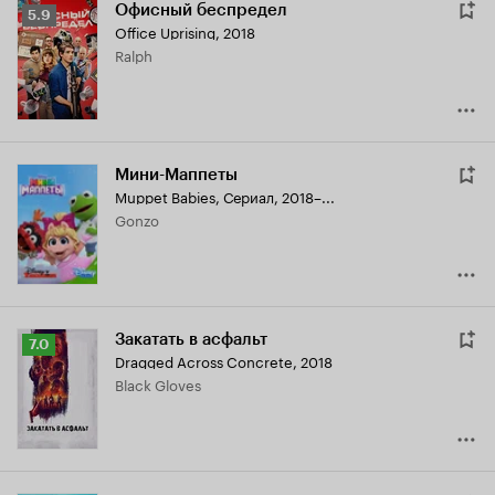
Офисный беспредел
Рейтинг
5.9
Office Uprising
,
2018
Кинопоиска
Ralph
5.9
Мини-Маппеты
Muppet Babies
,
Сериал, 2018–...
Gonzo
Закатать в асфальт
Рейтинг
7.0
Dragged Across Concrete
,
2018
Кинопоиска
Black Gloves
7.0