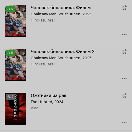
Человек-бензопила. Фильм
Рейтинг
8.6
Chainsaw Man Soushuuhen
,
2025
Кинопоиска
Hirokazu Arai
8.6
Человек-бензопила. Фильм 2
Рейтинг
8.5
Chainsaw Man Soushuuhen
,
2025
Кинопоиска
Hirokazu Arai
8.5
Охотники из рая
Рейтинг
6.2
The Hunted
,
2024
Кинопоиска
Vlad
6.2