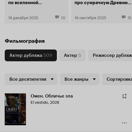
по вселенной
про сумрачную Древнюю
славянского
Русь
технофэнтези
16 декабря 2025
10
16 сентября 2025
15
Фильмография
Актер дубляжа
509
Актер
5
Режиссер дубляж
Все десятилетия
Все жанры
Сортировка
Омен. Обличье зла
El vestido
,
2026