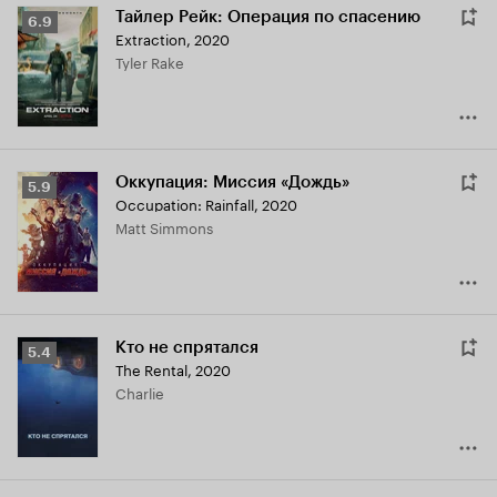
Тайлер Рейк: Операция по спасению
Рейтинг
6.9
Extraction
,
2020
Кинопоиска
Tyler Rake
6.9
Оккупация: Миссия «Дождь»
Рейтинг
5.9
Occupation: Rainfall
,
2020
Кинопоиска
Matt Simmons
5.9
Кто не спрятался
Рейтинг
5.4
The Rental
,
2020
Кинопоиска
Charlie
5.4