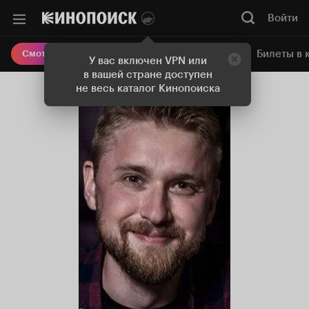
Войти
Онлайн-кинотеатр
Билеты в 
Смотреть кино
У вас включен VPN или
в вашей стране доступен
не весь каталог Кинопоиска