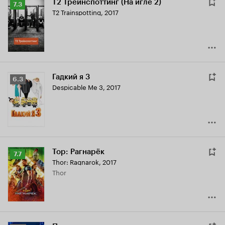
Т2 Трейнспоттинг (На игле 2)
Рейтинг
7.3
T2 Trainspotting
,
2017
Кинопоиска
7.3
Гадкий я 3
Рейтинг
6.3
Despicable Me 3
,
2017
Кинопоиска
6.3
Тор: Рагнарёк
Рейтинг
7.7
Thor: Ragnarok
,
2017
Кинопоиска
Thor
7.7