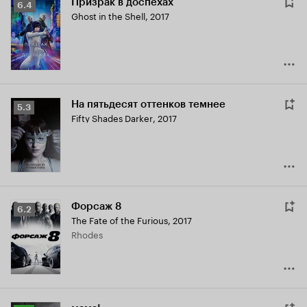
Призрак в доспехах
Рейтинг
6.4
Ghost in the Shell
,
2017
Кинопоиска
6.4
На пятьдесят оттенков темнее
Рейтинг
5.3
Fifty Shades Darker
,
2017
Кинопоиска
5.3
Форсаж 8
Рейтинг
6.2
The Fate of the Furious
,
2017
Кинопоиска
Rhodes
6.2