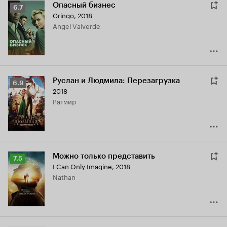
Опасный бизнес
Рейтинг
6.7
Gringo
,
2018
Кинопоиска
Angel Valverde
6.7
Руслан и Людмила: Перезагрузка
Рейтинг
6.9
2018
Кинопоиска
Ратмир
6.9
Можно только представить
Рейтинг
7.5
I Can Only Imagine
,
2018
Кинопоиска
Nathan
7.5