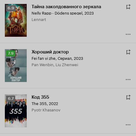
Тайна заколдованного зеркала
Рейтинг
6.9
Nelly Rapp - Dödens spegel
,
2023
Кинопоиска
Lennart
6.9
Хороший доктор
Рейтинг
7.9
Fei fan yi zhe
,
Сериал, 2023
Кинопоиска
Pan Wenbin, Liu Zhenwei
7.9
Код 355
Рейтинг
6.7
The 355
,
2022
Кинопоиска
Pyotr Khasanov
6.7