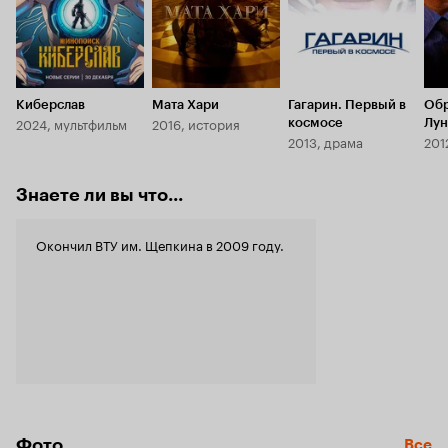
Киберслав
Мата Хари
Гагарин. Первый в
Обр
2024, мультфильм
2016, история
космосе
Лу
2013, драма
201
Знаете ли вы что...
Окончил ВТУ им. Щепкина в 2009 году.
Фото
Все