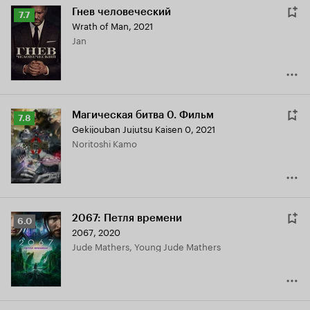
Гнев человеческий
Рейтинг
7.7
Wrath of Man
,
2021
Кинопоиска
Jan
7.7
Магическая битва 0. Фильм
Рейтинг
7.8
Gekijouban Jujutsu Kaisen 0
,
2021
Кинопоиска
Noritoshi Kamo
7.8
2067: Петля времени
Рейтинг
6.0
2067
,
2020
Кинопоиска
Jude Mathers, Young Jude Mathers
6.0