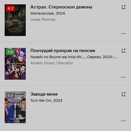
Астрал. Стереоскоп демона
Рейтинг
4.7
Stereoscope
,
2024
Кинопоиска
Lewis Thomas
4.7
Плачущий призрак на пенсии
Рейтинг
7.8
Nageki no Bourei wa Intai shitai
,
Сериал, 2024–...
Кинопоиска
Ansem Smart / Narrator
7.8
Заведи меня
Рейтинг
5.7
Turn Me On
,
2024
Кинопоиска
5.7