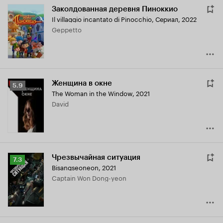
Заколдованная деревня Пиноккио
Il villaggio incantato di Pinocchio
,
Сериал, 2022
Geppetto
Женщина в окне
Рейтинг
5.9
The Woman in the Window
,
2021
Кинопоиска
David
5.9
Чрезвычайная ситуация
Рейтинг
7.3
Bisangseoneon
,
2021
Кинопоиска
Captain Won Dong-yeon
7.3