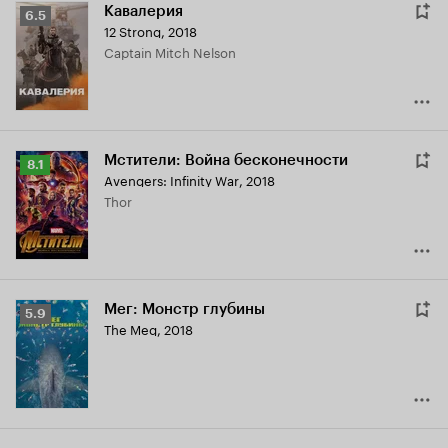
Кавалерия
Рейтинг
6.5
12 Strong
,
2018
Кинопоиска
Captain Mitch Nelson
6.5
Мстители: Война бесконечности
Рейтинг
8.1
Avengers: Infinity War
,
2018
Кинопоиска
Thor
8.1
Мег: Монстр глубины
Рейтинг
5.9
The Meg
,
2018
Кинопоиска
5.9