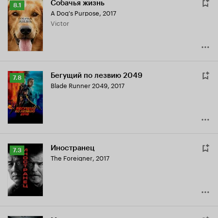
Собачья жизнь
Рейтинг
8.1
A Dog's Purpose
,
2017
Кинопоиска
Victor
8.1
Бегущий по лезвию 2049
Рейтинг
7.8
Blade Runner 2049
,
2017
Кинопоиска
7.8
Иностранец
Рейтинг
7.3
The Foreigner
,
2017
Кинопоиска
7.3