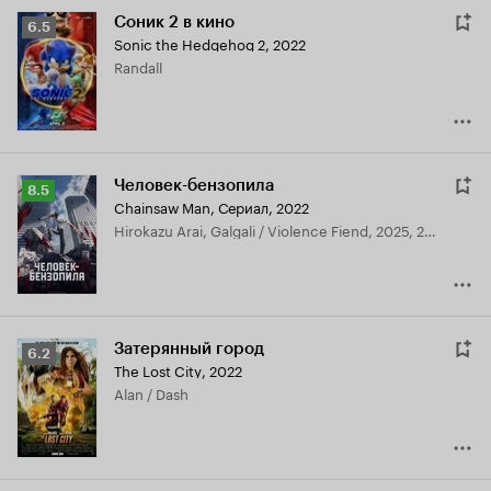
Соник 2 в кино
Рейтинг
6.5
Sonic the Hedgehog 2
,
2022
Кинопоиска
Randall
6.5
Человек-бензопила
Рейтинг
8.5
Chainsaw Man
,
Сериал, 2022
Кинопоиска
Hirokazu Arai, Galgali / Violence Fiend, 2025, 2025
8.5
Затерянный город
Рейтинг
6.2
The Lost City
,
2022
Кинопоиска
Alan / Dash
6.2