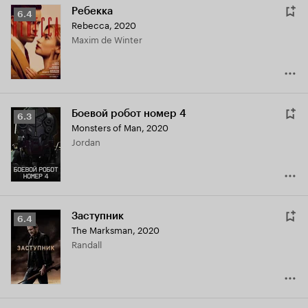
Ребекка
Рейтинг
6.4
Rebecca
,
2020
Кинопоиска
Maxim de Winter
6.4
Боевой робот номер 4
Рейтинг
6.3
Monsters of Man
,
2020
Кинопоиска
Jordan
6.3
Заступник
Рейтинг
6.4
The Marksman
,
2020
Кинопоиска
Randall
6.4