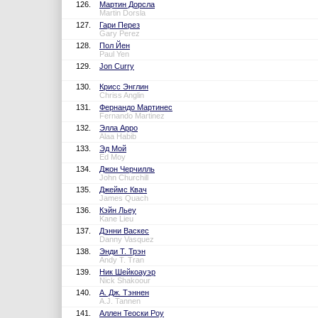
126.
Мартин Дорсла
Martin Dorsla
127.
Гари Перез
Gary Perez
128.
Пол Йен
Paul Yen
129.
Jon Curry
130.
Крисс Энглин
Chriss Anglin
131.
Фернандо Мартинес
Fernando Martinez
132.
Элла Арро
Alaa Habib
133.
Эд Мой
Ed Moy
134.
Джон Черчилль
John Churchill
135.
Джеймс Квач
James Quach
136.
Кэйн Льеу
Kane Lieu
137.
Дэнни Васкес
Danny Vasquez
138.
Энди Т. Трэн
Andy T. Tran
139.
Ник Шейкоауэр
Nick Shakoour
140.
А. Дж. Тэннен
A.J. Tannen
141.
Аллен Теоски Роу