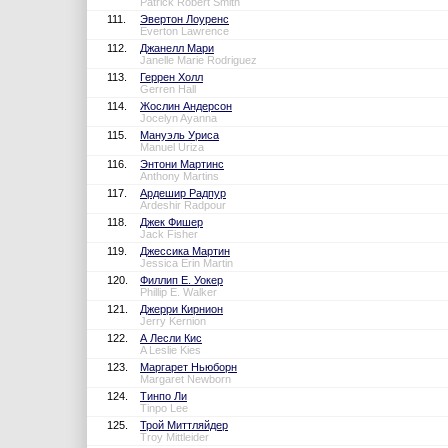
Patrick Robert Smith
111.
Эвертон Лоуренс
Everton Lawrence
112.
Джанелл Мари
Janelle Marie Rodriguez
113.
Геррен Холл
Gerren Hall
114.
Жослин Андерсон
Jocelyn Ayanna
115.
Мануэль Уриса
Manuel Uriza
116.
Энтони Мартинс
Anthony Martins
117.
Ардешир Радпур
Ardeshir Radpour
118.
Джек Фишер
Jack Fisher
119.
Джессика Мартин
Jessica Erin Martin
120.
Филлип Е. Уокер
Phillip E. Walker
121.
Джерри Кирнион
Jerry Kernion
122.
А Лесли Кис
A Leslie Kies
123.
Маргарет Ньюборн
Margaret Newborn
124.
Тинпо Ли
Tinpo Lee
125.
Трой Миттляйдер
Troy Mittleider