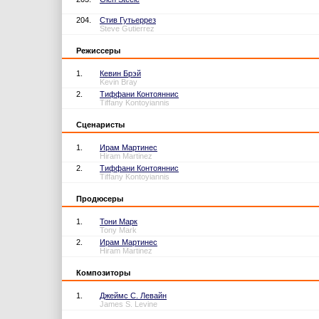
204.
Стив Гутьеррез
Steve Gutierrez
Режиссеры
1.
Кевин Брэй
Kevin Bray
2.
Тиффани Контояннис
Tiffany Kontoyiannis
Сценаристы
1.
Ирам Мартинес
Hiram Martinez
2.
Тиффани Контояннис
Tiffany Kontoyiannis
Продюсеры
1.
Тони Марк
Tony Mark
2.
Ирам Мартинес
Hiram Martinez
Композиторы
1.
Джеймс С. Левайн
James S. Levine