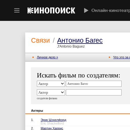
Онлайн-кинотеат
Связи
/
Антонио Багес
J'Antonio Baguez
Личное дело »
Что это за
Искать фильм по создателям:
создатели фильма
Актеры
1.
Эрик Шэкелфорд
Eric Shackelford
2.
Мартин Харрис