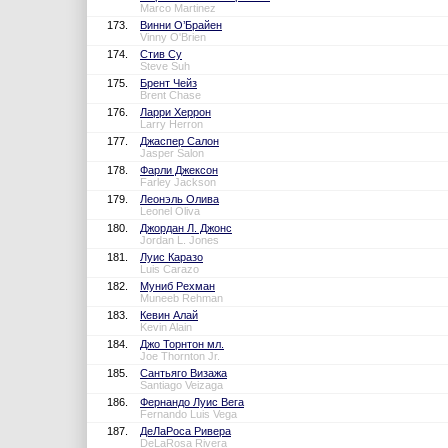
Marco Martinez
173.
Винни О’Брайен
Vinny O'Brien
174.
Стив Су
Steve Suh
175.
Брент Чейз
Brent Chase
176.
Ларри Херрон
Larry Herron
177.
Джаспер Салон
Jasper Salon
178.
Фарли Джексон
Farley Jackson
179.
Леонэль Олива
Leonel Oliva
180.
Джордан Л. Джонс
Jordan L. Jones
181.
Луис Каразо
Luis Carazo
182.
Муниб Рехман
Muneeb Rehman
183.
Кевин Алай
Kevin Alain
184.
Джо Торнтон мл.
Joe Thornton Jr.
185.
Сантьяго Визажа
Santiago Veizaga
186.
Фернандо Луис Вега
Fernando Luis Vega
187.
ДеЛаРоса Ривера
DeLaRosa Rivera