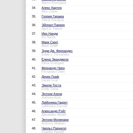
Marco Rodríguez
34.
Алекс Картер
Alex Carter
35.
Глория Гараюа
Gloria Garayua
36.
Эйприл Паркер
April D. Parker
37.
Иво Нанди
Ivo Nandi
38.
Марк Смит
Mark Smith
39.
Эдди Дж. Фернандес
Eddie J. Fernandez
40.
Елена Эванджело
Elena Evangelo
41.
Фернандо Чиен
Fernando Chien
42.
Дерек Граф
Derek Graf
43.
Эмили Тоста
Emily Tosta
44.
Энтони Азизи
Anthony Azizi
45.
ЛаМоника Гаррет
LaMonica Garrett
46.
Александр Рэйт
Alexander Wraith
47.
Энтони Молинари
Anthony Molinari
48.
Чарльз Парнелл
Charles Parnell