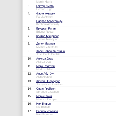
Martin Harris
3.
Гектор Хьюго
Hector Hugo
4.
Фарук Амирех
Faruk Amireh
5.
Наврас Альзубайди
Ibraham Alzubaidy
6.
Бриджет Риган
Bridget Regan
7.
Костас Мэндилор
Costas Mandylor
8.
Дичен Лакмэн
Dichen Lachman
9.
Хосе Пабло Кантильо
Jose Pablo Cantillo
10.
Алисса Диас
Alyssa Diaz
11.
Марк Ролстон
Mark Rolston
12.
Алон Абутбул
Alon Abutbul
13.
Жаклин Обрадорс
Jacqueline Obradors
14.
Спрэг Грэйден
Sprague Grayden
15.
Морис Комт
Maurice Compte
16.
Ник Бишоп
Nic Bishop
17.
Равиль Исьянов
Ravil Isyanov