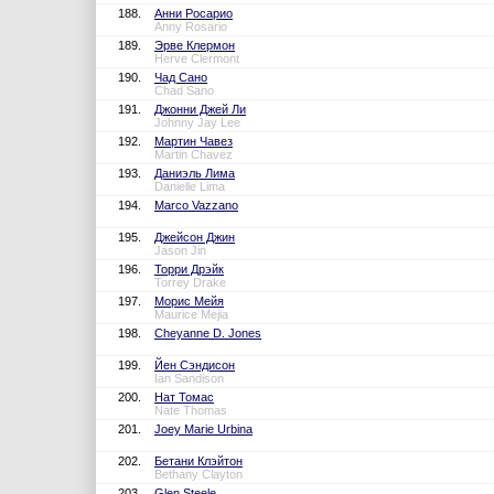
188.
Анни Росарио
Anny Rosario
189.
Эрве Клермон
Herve Clermont
190.
Чад Сано
Chad Sano
191.
Джонни Джей Ли
Johnny Jay Lee
192.
Мартин Чавез
Martin Chavez
193.
Даниэль Лима
Danielle Lima
194.
Marco Vazzano
195.
Джейсон Джин
Jason Jin
196.
Торри Дрэйк
Torrey Drake
197.
Морис Мейя
Maurice Mejia
198.
Cheyanne D. Jones
199.
Йен Сэндисон
Ian Sandison
200.
Нат Томас
Nate Thomas
201.
Joey Marie Urbina
202.
Бетани Клэйтон
Bethany Clayton
203.
Glen Steele