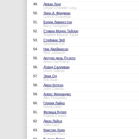
49.
Деван Лонг
Devan Chandler Long
50.
Линн А. Фридман
Lynn A. Freedman
51.
Бэрри Ливингстон
Barry Livingston
52.
Стивен Монро Тейлор
Stephen Monroe Taylor
53.
Стефани Эрб
Stephanie Erb
54.
Ник Джеймисон
Nick Jameson
55.
Артуро дель Пуэрто
Arturo Del Puerto
56.
Дэвид Салливан
David Sullivan
57.
Эрик Од
Erik Aude
58.
Джон Котрэн
John Cothran
59.
Алекс Фернандес
Alex Fernandez
60.
Глория Лайно
Gloria Laino
61.
Фелиша Купер
Felisha Cooper
62.
Джон Лейси
John Lacy
63.
Кристин Хорн
Christine Horn