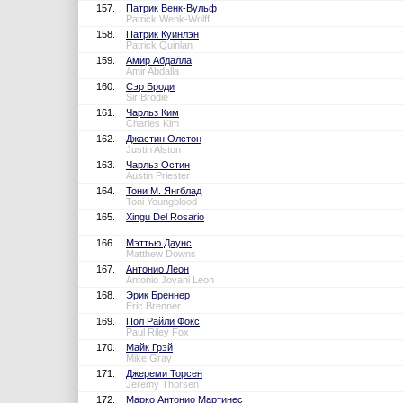
157.
Патрик Венк-Вульф
Patrick Wenk-Wolff
158.
Патрик Куинлэн
Patrick Quinlan
159.
Амир Абдалла
Amir Abdalla
160.
Сэр Броди
Sir Brodie
161.
Чарльз Ким
Charles Kim
162.
Джастин Олстон
Justin Alston
163.
Чарльз Остин
Austin Priester
164.
Тони М. Янгблад
Toni Youngblood
165.
Xingu Del Rosario
166.
Мэттью Даунс
Matthew Downs
167.
Антонио Леон
Antonio Jovani Leon
168.
Эрик Бреннер
Eric Brenner
169.
Пол Райли Фокс
Paul Riley Fox
170.
Майк Грэй
Mike Gray
171.
Джереми Торсен
Jeremy Thorsen
172.
Марко Антонио Мартинес