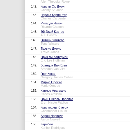
Allen Theosky Rowe
142.
Кристи Ст. Джон
Christy St. John
143.
Чарльз Карпентер
Charles Carpenter
144.
Рикардо Чакон
Ricardo Chacon
145.
Эй Джей Кастро
A.J. Castro
146.
Энтони Уинтерс
Tony Winters
147.
Трэвис Джонс
Travis Johns
148.
Эрик Ли Хаффман
Eric Lee Huffman
149.
Брэндон Ван Влит
Brandon Van Vliet
150.
Грег Кохан
Gregory James Cohan
151.
Марио Ороско
Mario Orozco
152.
Карлос Ареллано
Carlos Arellano
153.
Эрин Николь Паблико
Eryn Nicole Pablico
154.
Кристофер Клауси
Christopher Clausi
155.
Аарон Норвелл
Aaron Norvell
156.
Карибел
Karibel Rodriguez