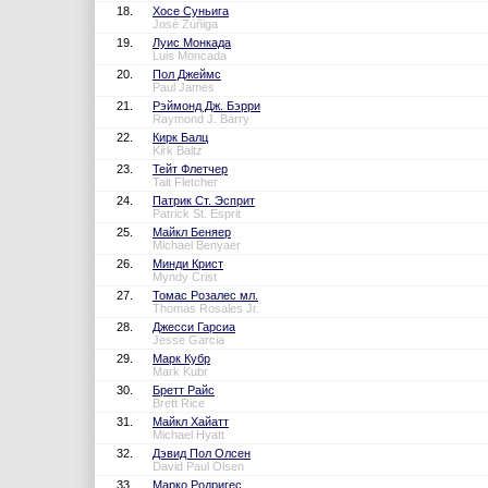
18.
Хосе Суньига
José Zúñiga
19.
Луис Монкада
Luis Moncada
20.
Пол Джеймс
Paul James
21.
Рэймонд Дж. Бэрри
Raymond J. Barry
22.
Кирк Балц
Kirk Baltz
23.
Тейт Флетчер
Tait Fletcher
24.
Патрик Ст. Эсприт
Patrick St. Esprit
25.
Майкл Беняер
Michael Benyaer
26.
Минди Крист
Myndy Crist
27.
Томас Розалес мл.
Thomas Rosales Jr.
28.
Джесси Гарсиа
Jesse Garcia
29.
Марк Кубр
Mark Kubr
30.
Бретт Райс
Brett Rice
31.
Майкл Хайатт
Michael Hyatt
32.
Дэвид Пол Олсен
David Paul Olsen
33.
Марко Родригес