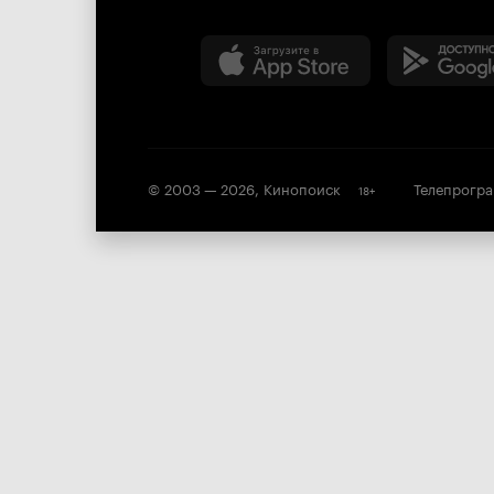
© 2003 —
2026
,
Кинопоиск
Телепрогр
18
+