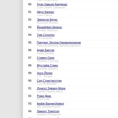
80.
Хуан Хавьер Карденас
Juan Javier Cardenas
81.
Джун Каррил
June Carryl
82.
Эмерсон Брукс
Emerson Brooks
83.
Йениффер Беренс
Yeniffer Behrens
84.
Тим Скэнлэн
Tim Scanlon
85.
Пануват Энтони Нанакорнпаном
Panuvat Anthony Nanakornpanom
86.
Адам Бартли
Adam Bartley
87.
Стивен Оюнг
Stephen Oyoung
88.
Мустафа Спикс
Mustafa Speaks
89.
Хосе Йенке
J.R. Yenque
90.
Сид Стриттмэттер
Cyd Strittmatter
91.
Дэниэл Эдвард Мора
Daniel Edward Mora
92.
Роми Диас
Romi Dias
93.
Кифф ВанденХювел
Kiff VandenHeuvel
94.
Ламонт Томпсон
Lamont Thompson