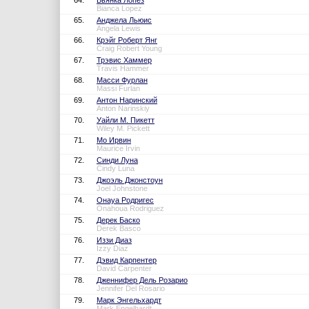
64.
Бьянка Лопез
Bianca Lopez
65.
Анджела Льюис
Angela Lewis
66.
Крэйг Роберт Янг
Craig Robert Young
67.
Трэвис Хаммер
Travis Hammer
68.
Масси Фурлан
Massi Furlan
69.
Антон Наринский
Anton Narinskiy
70.
Уайли М. Пикетт
Wiley M. Pickett
71.
Мо Ирвин
Maurice Irvin
72.
Синди Луна
Cindy Luna
73.
Джоэль Джонстоун
Joel Johnstone
74.
Онауа Родригес
Onahoua Rodriguez
75.
Дерек Баско
Derek Basco
76.
Иззи Диаз
Izzy Diaz
77.
Дэвид Карпентер
David Carpenter
78.
Дженнифер Дель Розарио
Jennifer Del Rosario
79.
Марк Энгельхардт
Mark Engelhardt