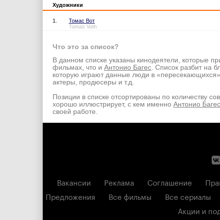
Художники
1.
Томас Вот
Tomas Voth
Что это за список?
В данном списке указаны кинодеятели, которые пр
фильмах, что и
Антонио Багес
. Список разбит на б
которую играют данные люди в «пересекающихся
актеры, продюсеры и т.д.
Позиции в списке отсортированы по количеству со
хорошо иллюстрирует, с кем именно
Антонио Баге
своей работе.
Вакансии
Реклама
Соглашение
Пра
Предложения
Все фильмы
Все сериалы
Акции и по