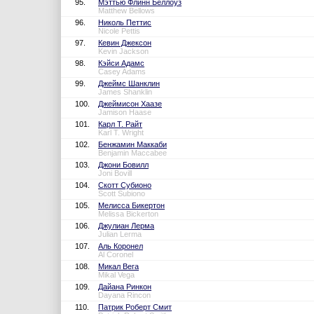
95.
Мэттью Флинн Беллоуз
Matthew Bellows
96.
Николь Петтис
Nicole Pettis
97.
Кевин Джексон
Kevin Jackson
98.
Кэйси Адамс
Casey Adams
99.
Джеймс Шанклин
James Shanklin
100.
Джеймисон Хаазе
Jamison Haase
101.
Карл Т. Райт
Karl T. Wright
102.
Бенжамин Маккаби
Benjamin Maccabee
103.
Джони Бовилл
Joni Bovill
104.
Скотт Субионо
Scott Subiono
105.
Мелисса Бикертон
Melissa Bickerton
106.
Джулиан Лерма
Julian Lerma
107.
Аль Коронел
Al Coronel
108.
Микал Вега
Mikal Vega
109.
Дайана Ринкон
Dayana Rincon
110.
Патрик Роберт Смит