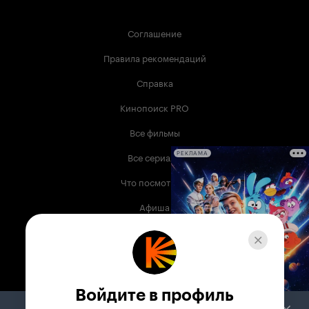
Соглашение
Правила рекомендаций
Справка
Кинопоиск PRO
Все фильмы
Все сериалы
РЕКЛАМА
Что посмотреть
Афиша
Музыка
Телепрограмма
Книги
Войдите в профиль
Служба поддержки