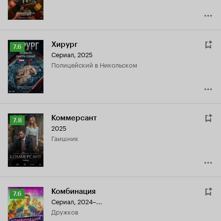
Хирург
Рейтинг
7.6
Сериал, 2025
Кинопоиска
Полицейский в Никольском
7.6
Коммерсант
Рейтинг
7.8
2025
Кинопоиска
гаишник
7.8
Комбинация
Рейтинг
7.6
Сериал, 2024–...
Кинопоиска
Дружков
7.6