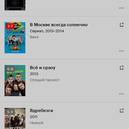
В Москве всегда солнечно
Рейтинг
2.7
Сериал, 2013–2014
Кинопоиска
Веня
2.7
Всё и сразу
Рейтинг
6.8
2013
Кинопоиска
спящий таксист
6.8
Вдребезги
Рейтинг
5.9
2011
Кинопоиска
Низкий
5.9