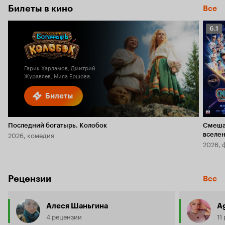
Билеты в кино
Все
Рейт
6.1
Кино
6.1
Гарик Харламов, Дмитрий
Журавлев, Мила Ершова
Билеты
Последний богатырь. Колобок
Смеша
2026, комедия
вселе
2026, 
Рецензии
Все
Алеся Шаньгина
A
4 рецензии
11