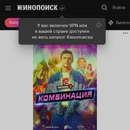
Войти
Онлайн-кинотеатр
Билет
Попробовать Плюс
У вас включен VPN или
в вашей стране доступен
не весь каталог Кинопоиска