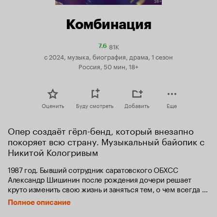
Комбинация
81K
Рейтинг
7.6
Кинопоиска
с 2024, музыка, биография, драма, 1 сезон
7.6
Россия, 50 мин, 18+
Оценить
Буду смотреть
Добавить
Еще
Опер создаёт гёрл-бенд, который внезапно 
покоряет всю страну. Музыкальный байопик с 
Никитой Кологривым
1987 год. Бывший сотрудник саратовского ОБХСС 
Александр Шишинин после рождения дочери решает 
круто изменить свою жизнь и заняться тем, о чем всегда 
мечтал, — продюсировать музыкальную группу. 
Полное описание
Он знакомится с талантливым композитором Виталием 