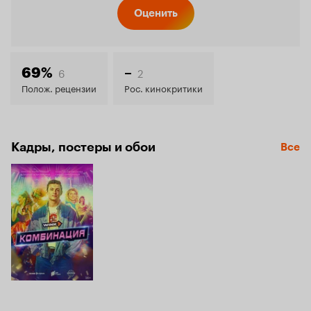
Кинопо
Оценить
7.6
6
2
69%
–
Полож. рецензии
Рос. кинокритики
Кадры, постеры и обои
Все