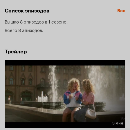
Окороковым. Вместе они буквально на улице находят 
первых вокалисток: Татьяну Иванову, Алёну Апину 
Список эпизодов
Все
и собирают первую в СССР женскую группу.
Вышло 8 эпизодов в 1 сезоне
Всего 8 эпизодов
Трейлер
3 мин
Длительность 3 мин