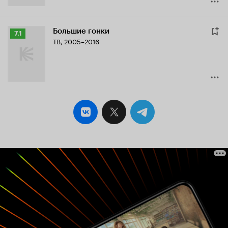
Большие гонки
Рейтинг
7.1
ТВ, 2005–2016
Кинопоиска
7.1