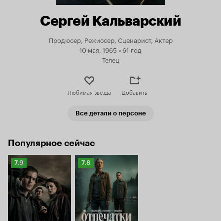
Сергей Кальварский
Продюсер, Режиссер, Сценарист, Актер
10 мая, 1965
•
61 год
Телец
Любимая звезда
Добавить
Все детали о персоне
Популярное сейчас
Рейтинг
Рейтинг
7.9
7.8
Кинопоиска
Кинопоиска
7.9
7.8