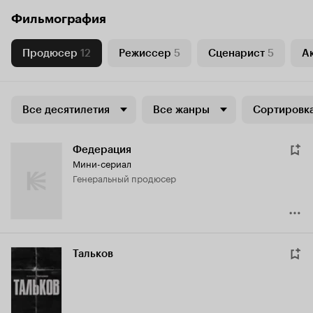
Фильмография
Продюсер
12
Режиссер
5
Сценарист
5
А
Все десятилетия
Все жанры
Сортировка
Федерация
Мини-сериал
генеральный продюсер
Тальков