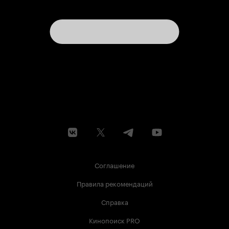
Соглашение
Правила рекомендаций
Справка
Кинопоиск PRO