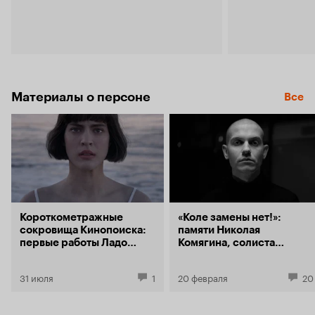
Материалы о персоне
Все
Короткометражные
«Коле замены нет!»:
сокровища Кинопоиска:
памяти Николая
первые работы Ладо
Комягина, солиста
Кватании, Александра
Shortparis
Ханта и других
31 июля
1
20 февраля
20
современных
режиссеров