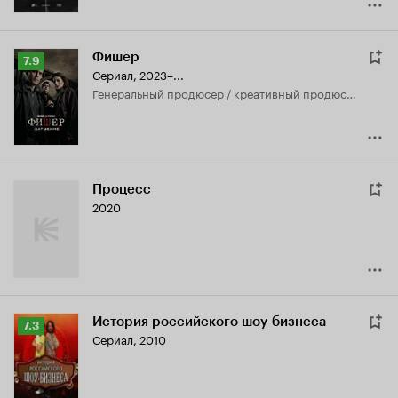
Фишер
Рейтинг
7.9
Сериал, 2023–...
Кинопоиска
генеральный продюсер / креативный продюсер
7.9
Процесс
2020
История российского шоу-бизнеса
Рейтинг
7.3
Сериал, 2010
Кинопоиска
7.3