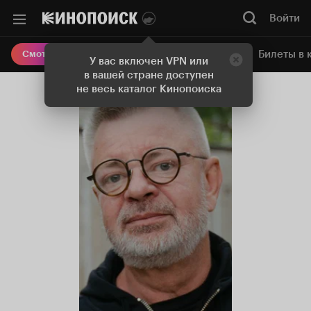
Войти
Онлайн-кинотеатр
Билеты в 
Смотреть кино
У вас включен VPN или
в вашей стране доступен
не весь каталог Кинопоиска