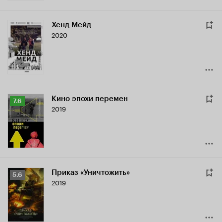
Хенд Мейд
2020
Кино эпохи перемен
Рейтинг
7.6
2019
Кинопоиска
7.6
Приказ «Уничтожить»
Рейтинг
5.6
2019
Кинопоиска
5.6