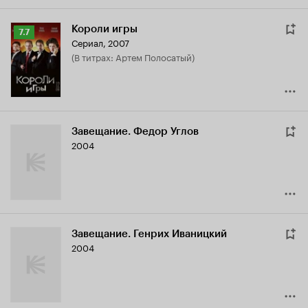
Короли игры
Рейтинг
7.7
Сериал, 2007
Кинопоиска
(в титрах: Артем Полосатый)
7.7
Завещание. Федор Углов
2004
Завещание. Генрих Иваницкий
2004