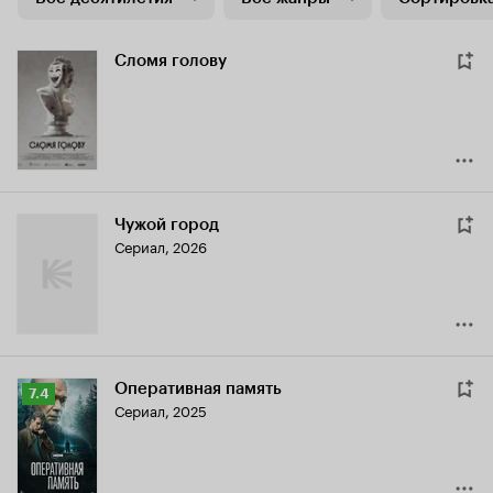
Сломя голову
Чужой город
Сериал, 2026
Оперативная память
Рейтинг
7.4
Сериал, 2025
Кинопоиска
7.4