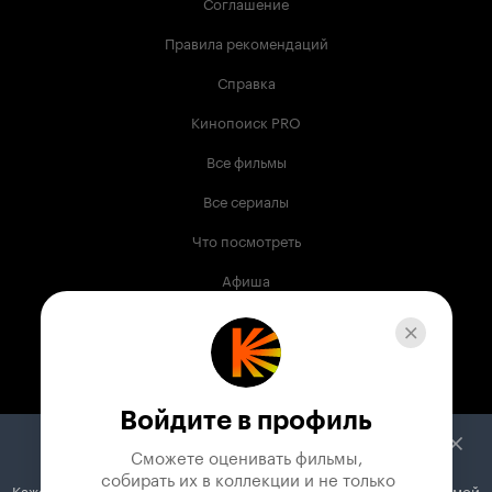
Соглашение
Правила рекомендаций
Справка
Кинопоиск PRO
Все фильмы
Все сериалы
Что посмотреть
Афиша
Музыка
Телепрограмма
Книги
Войдите в профиль
Служба поддержки
Сможете оценивать фильмы,

 собирать их в коллекции и не только
Кажется, вы используете блокировщик рекламы. Вместе с рекламой