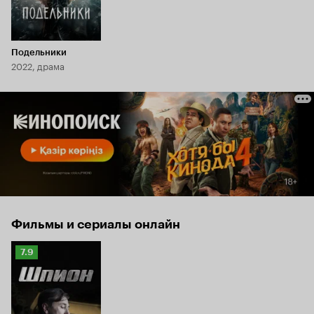
Подельники
2022, драма
Фильмы и сериалы онлайн
Рейтинг
7.9
Кинопоиска
7.9