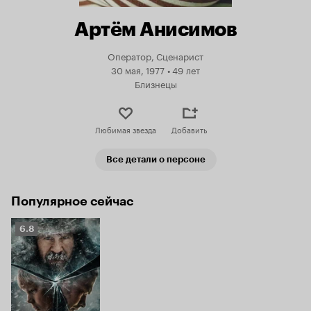
Артём Анисимов
Оператор, Сценарист
30 мая, 1977
•
49 лет
Близнецы
Любимая звезда
Добавить
Все детали о персоне
Популярное сейчас
Рейтинг
6.8
Кинопоиска
6.8