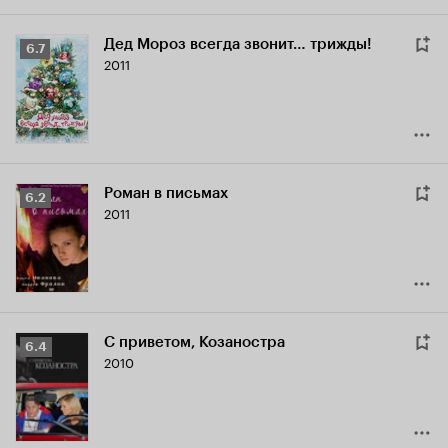
Дед Мороз всегда звонит… трижды!
Рейтинг
6.7
2011
Кинопоиска
6.7
Роман в письмах
Рейтинг
6.2
2011
Кинопоиска
6.2
С приветом, Козаностра
Рейтинг
6.4
2010
Кинопоиска
6.4