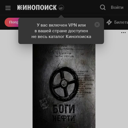
Войти
Онлайн-кинотеатр
Билет
Попробовать Плюс
У вас включен VPN или
в вашей стране доступен
не весь каталог Кинопоиска