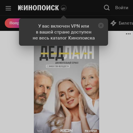
Войти
Онлайн-кинотеатр
Билет
Попробовать Плюс
У вас включен VPN или
в вашей стране доступен
не весь каталог Кинопоиска