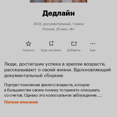
Дедлайн
2022, документальный, 1 сезон
Россия, 25 мин, 16+
Оценить
Буду смотреть
Добавить
Еще
Люди, достигшие успеха в зрелом возрасте, 
рассказывают о своей жизни. Вдохновляющий 
документальный сборник
Портрет поколения зрелого возраста, которое 
в большинстве своем почему-то принято списывать 
со счетов. Однако это колоссальное заблуждение, 
и авторы документального сериала искореняют этот 
Полное описание
стереотип. Сегодня пожилые люди нередко становятся 
героями резонансных социальных и рекламных кампаний, 
появляются на обложках журналов, снимаются в кино. 