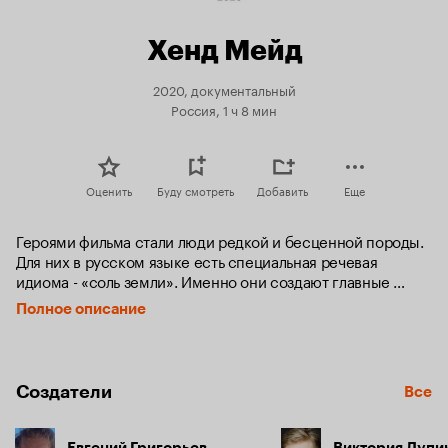
Хенд Мейд
2020, документальный
Россия, 1 ч 8 мин
Оценить
Буду смотреть
Добавить
Еще
Героями фильма стали люди редкой и бесценной породы. 
Для них в русском языке есть специальная речевая 
идиома - «соль земли». Именно они создают главные 
составляющие жизни на планете. Каждый день они 
Полное описание
добывают руду и рыбу, варят сталь и обеды, строят 
самолеты и жилье. Этот фильм о людях, у которых в конце 
рабочего дня есть вещь, созданная их руками. Но герои 
картины создают не только материальную основу нашего 
Создатели
Все
мира из металла, бетона или дерева, но и то, что дарит 
нашей жизни смысл и вселяют надежду. 