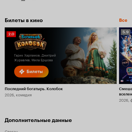
Билеты в кино
Все
Рейт
5.9
Рейтинг
2.0
Кино
Кинопоиска
5.9
2.0
Гарик Харламов, Дмитрий
Журавлев, Мила Ершова
Билеты
Последний богатырь. Колобок
Смеша
2026, комедия
вселе
2026, 
Дополнительные данные
Слоган
—