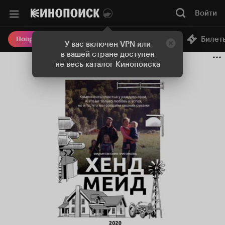
Войти
Онлайн-кинотеатр
Билет
Попробовать Плюс
У вас включен VPN или
в вашей стране доступен
не весь каталог Кинопоиска