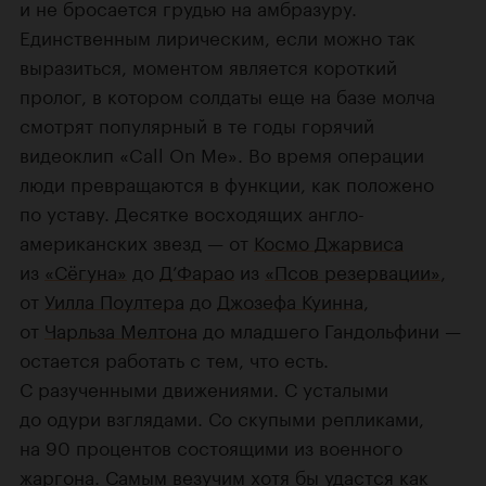
и не бросается грудью на амбразуру.
Единственным лирическим, если можно так
выразиться, моментом является короткий
пролог, в котором солдаты еще на базе молча
смотрят популярный в те годы горячий
видеоклип «Call On Me». Во время операции
люди превращаются в функции, как положено
по уставу. Десятке восходящих англо-
американских звезд — от
Космо Джарвиса
из
«Сёгуна»
до
Д’Фарао
из
«Псов резервации»
,
от
Уилла Поултера
до
Джозефа Куинна
,
от
Чарльза Мелтона
до младшего Гандольфини —
остается работать с тем, что есть.
С разученными движениями. С усталыми
до одури взглядами. Со скупыми репликами,
на 90 процентов состоящими из военного
жаргона. Самым везучим хотя бы удастся как