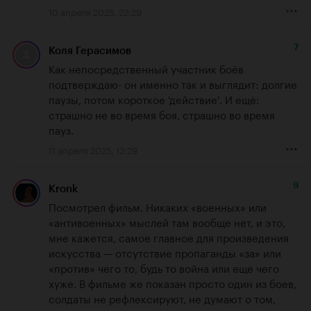
10 апреля 2025, 22:29
7
Коля Герасимов
Как непосредственный участник боёв 
подтверждаю- он именно так и выглядит: долгие 
паузы, потом короткое 'действие'. И ещё: 
страшно не во время боя, страшно во время 
пауз.
11 апреля 2025, 12:29
9
Kronk
Посмотрел фильм. Никаких «военных» или 
«антивоенных» мыслей там вообще нет, и это, 
мне кажется, самое главное для произведения 
искусства — отсутствие пропаганды «за» или 
«против» чего то, будь то война или еще чего 
хуже. В фильме же показан просто один из боев, 
солдаты не рефлексируют, не думают о том, 