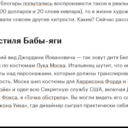
 блогеры
попытались
воспроизвести такое в реаль
000 долларов и 20 слоев кевлара), то в жизни худ
вали совсем другие хитрости. Какие? Сейчас расс
стиля Бабы-яги
ий вид Джордани Йовановича — так зовут дитя Бе
к по костюмам
Лука Моска
. Итальянец шутит, что 
ты над персонажами, которые должны транслиров
ость. Моска шил костюмы для
Харрисона Форда
и
ойе»
и одел всю Секретную службу США, включая
 Фокса
, в
«Точке обстрела»
. Вы могли видеть его 
жона Уика»
, где дизайнер сыграл практически себ