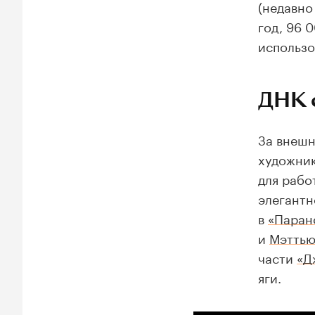
(недавно
год, 96 
использо
ДНК 
За внешн
художни
для рабо
элегантн
в
«Паран
и
Мэттью
части
«Д
яги.