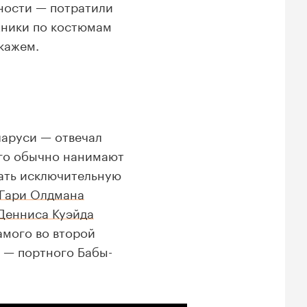
ности — потратили
ожники по костюмам
кажем.
ларуси — отвечал
его обычно нанимают
ать исключительную
Гари Олдмана
Денниса Куэйда
самого во второй
я — портного Бабы-