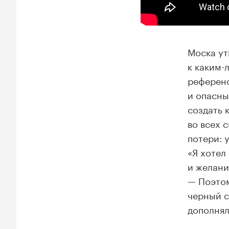
Моска ут
к каким-
референс
и опасны
создать 
во всех 
потери: 
«Я хотел
и желани
— Поэтом
черный с
дополнял