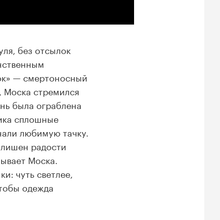
уля, без отсылок
инственным
лок» — смертоносный
, Моска стремился
знь была ограблена
Уика сплошные
нали любимую тачку.
о лишен радости
зывает Моска.
и: чуть светлее,
чтобы одежда
.