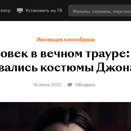
театр
Установить на ТВ
Эволюция кинообраза
овек в вечном трауре:
вались костюмы Джон
14 июня 2023
Обсудить