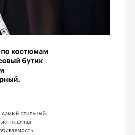
в по костюмам
совый бутик
ом
ерный.
 самый стильный.
ые, подклад
робиваемость