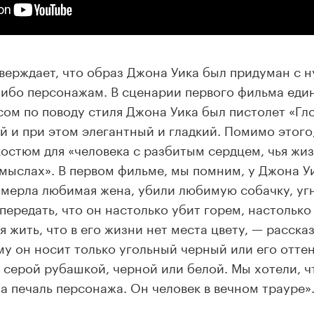
верждает, что образ Джона Уика был придуман с н
либо персонажам. В сценарии первого фильма ед
ом по поводу стиля Джона Уика был пистолет «Г
й и при этом элегантный и гладкий. Помимо этого
костюм для «человека с разбитым сердцем, чья жи
смыслах». В первом фильме, мы помним, у Джона 
умерла любимая жена, убили любимую собачку, уг
 передать, что он настолько убит горем, настольк
я жить, что в его жизни нет места цвету, — расска
у он носит только угольный черный или его оттенк
 серой рубашкой, черной или белой. Мы хотели, 
а печаль персонажа. Он человек в вечном трауре»