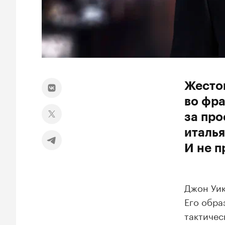
Жесток
во фра
за пр
италья
И не п
Джон Уик
Его обра
тактичес