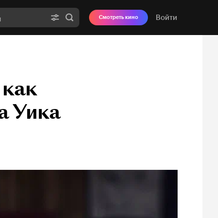
Войти
Смотреть кино
 как
а Уика