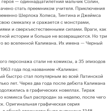
 героя — одиннадцатилетний мальчик Солин,
начено стать преемником учителя. Приключения
еменно Шерлока Холмса, Тинтина и Джеймса
свою смекалку и сражается с монстрами,
ями и сверхъестественными силами. Враги, как
етной истории и больше не возвращаются. Но три
то во вселенной Калимана. Их имена — Черный
го персонажа стали не комиксы, а 35 эпизодов
1963 года под названием «Калиман:
ый быстро стал популярным во всей Латинской
ько лет. Через два года после дебюта Калимана
одолжились в графических новеллах. Тираж
го комикса был распродан за неделю, после чего
к. Оригинальная графическая серия
а, в общей сложности было выпущено 1348