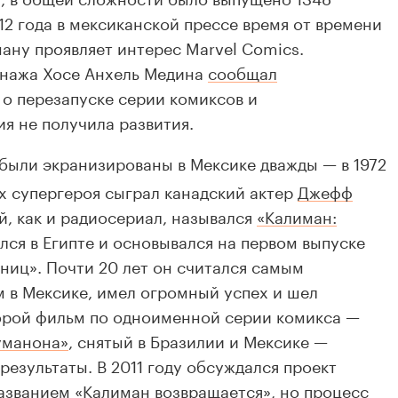
12 года в мексиканской прессе время от времени
ману проявляет интерес Marvel Comics.
нажа Хосе Анхель Медина
сообщал
 о перезапуске серии комиксов и
ия не получила развития.
были экранизированы в Мексике дважды — в 1972
ах супергероя сыграл канадский актер
Джефф
й, как и радиосериал, назывался
«Калиман:
ался в Египте и основывался на первом выпуске
ниц». Почти 20 лет он считался самым
 в Мексике, имел огромный успех и шел
торой фильм по одноименной серии комикса —
уманона»
, снятый в Бразилии и Мексике —
результаты. В 2011 году обсуждался проект
азванием «Калиман возвращается», но процесс