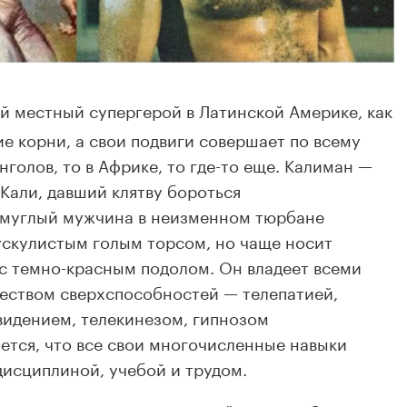
 местный супергерой в Латинской Америке, как
е корни, а свои подвиги совершает по всему
нголов, то в Африке, то где-то еще. Калиман —
Кали, давший клятву бороться
 смуглый мужчина в неизменном тюрбане
мускулистым голым торсом, но чаще носит
с темно-красным подолом. Он владеет всеми
еством сверхспособностей — телепатией,
видением, телекинезом, гипнозом
ется, что все свои многочисленные навыки
исциплиной, учебой и трудом.