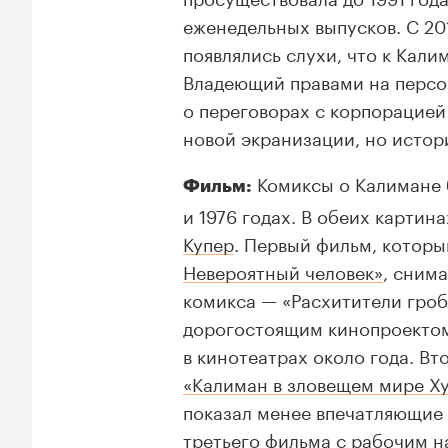
еженедельных выпусков. С 20
появлялись слухи, что к Кали
Владеющий правами на персо
о переговорах с корпорацией
новой экранизации, но истор
Комиксы о Калимане 
Фильм:
и 1976 годах. В обеих картин
Купер
. Первый фильм, которы
Невероятный человек»
, сним
комикса — «Расхитители гроб
дорогостоящим кинопроектом
в кинотеатрах около года. В
«Калиман в зловещем мире Х
показал менее впечатляющие 
третьего фильма с рабочим н