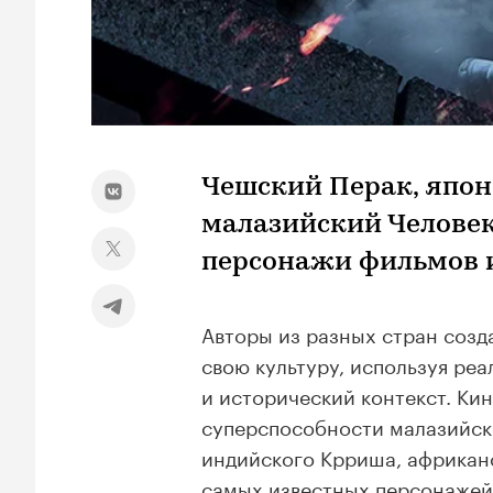
Чешский Перак, япон
малазийский Человек
персонажи фильмов и
Авторы из разных стран созд
свою культуру, используя ре
и исторический контекст. Ки
суперспособности малазийско
индийского Крриша, африканс
самых известных персонажей