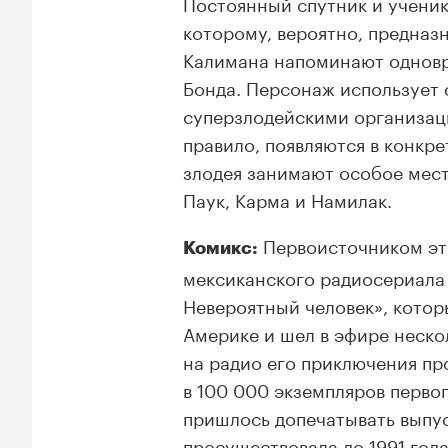
Постоянный спутник и ученик
которому, вероятно, предназ
Калимана напоминают одновр
Бонда. Персонаж использует 
суперзлодейскими организаци
правило, появляются в конкр
злодея занимают особое мес
Паук, Карма и Намилак.
Первоисточником это
Комикс:
мексиканского радиосериала 
Невероятный человек», котор
Америке и шел в эфире нескол
на радио его приключения пр
в 100 000 экземпляров перво
пришлось допечатывать выпус
просуществовала до 1991 год