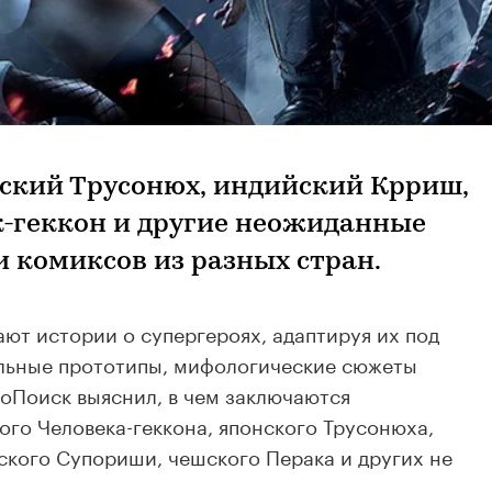
ский Трусонюх, индийский Крриш,
-геккон и другие неожиданные
 комиксов из разных стран.
ают истории о супергероях, адаптируя их под
альные прототипы, мифологические сюжеты
ноПоиск выяснил, в чем заключаются
го Человека-геккона, японского Трусонюха,
кого Супориши, чешского Перака и других не
.