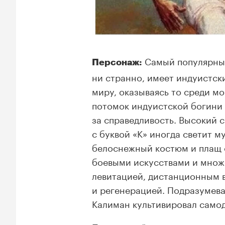
Самый популярный
Персонаж:
ни странно, имеет индуистски
миру, оказываясь то среди мо
потомок индуистской богини 
за справедливость. Высокий
с буквой «K» иногда светит 
белоснежный костюм и плащ 
боевыми искусствами и множ
левитацией, дистанционным 
и регенерацией. Подразумева
Калиман культивировал самод