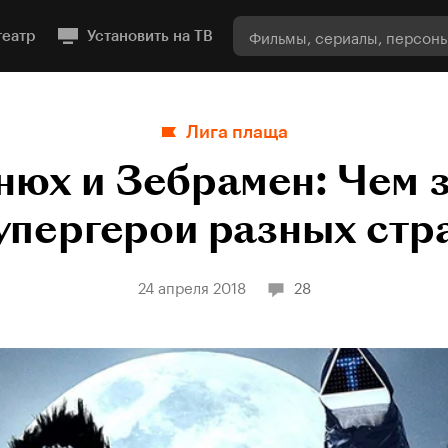
театр
Установить на ТВ
Лига плаща
нюх и Зебрамен: Чем 
упергерои разных стр
24 апреля 2018
28