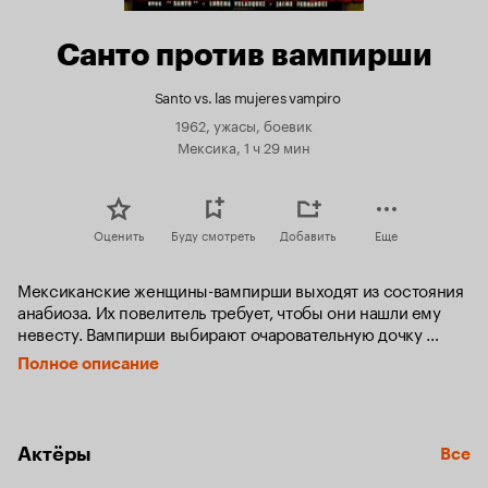
Санто против вампирши
Santo vs. las mujeres vampiro
1962, ужасы, боевик
Мексика, 1 ч 29 мин
Оценить
Буду смотреть
Добавить
Еще
Мексиканские женщины-вампирши выходят из состояния 
анабиоза. Их повелитель требует, чтобы они нашли ему 
невесту. Вампирши выбирают очаровательную дочку 
местного профессора. Чтобы спасти девушку, профессор 
Полное описание
обращается к мускулистому рестлеру в серебряной 
маске по имени Самсон…
Актёры
Все