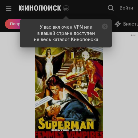
Войти
Онлайн-кинотеатр
Билет
Попробовать Плюс
У вас включен VPN или
в вашей стране доступен
не весь каталог Кинопоиска