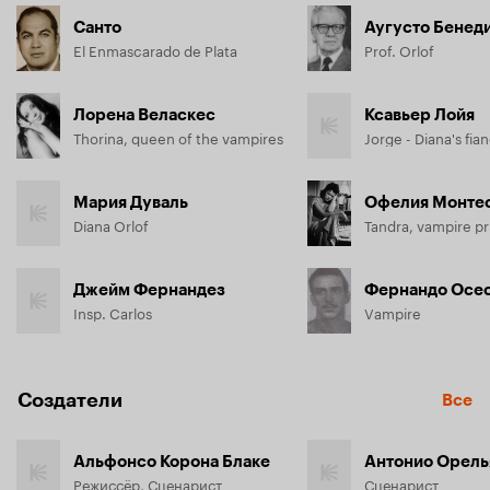
Санто
Аугусто Бенед
El Enmascarado de Plata
Prof. Orlof
Лорена Веласкес
Ксавьер Лойя
Thorina, queen of the vampires
Мария Дуваль
Офелия Монте
Diana Orlof
Tandra, vampire pr
Джейм Фернандез
Фернандо Осе
Insp. Carlos
Vampire
Создатели
Все
Альфонсо Корона Блаке
Антонио Орель
Режиссёр, Сценарист
Сценарист