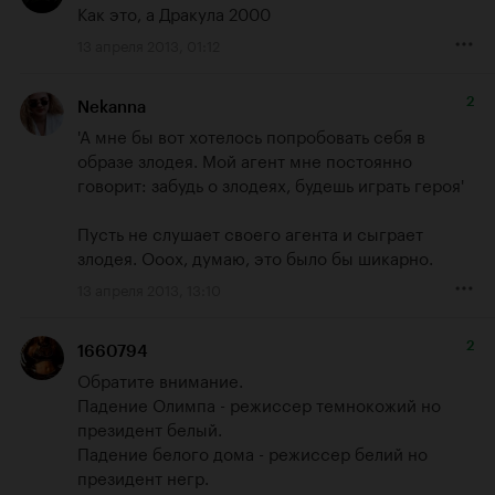
Как это, а Дракула 2000
13 апреля 2013, 01:12
2
Nekanna
'А мне бы вот хотелось попробовать себя в 
образе злодея. Мой агент мне постоянно 
говорит: забудь о злодеях, будешь играть героя'

Пусть не слушает своего агента и сыграет 
злодея. Ооох, думаю, это было бы шикарно.
13 апреля 2013, 13:10
2
1660794
Обратите внимание.

Падение Олимпа - режиссер темнокожий но 
президент белый.

Падение белого дома - режиссер белий но 
президент негр.