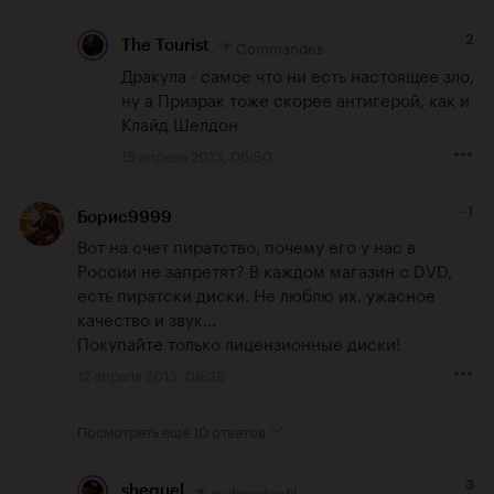
2
Commandes
The Tourist
Дракула - самое что ни есть настоящее зло, 
ну а Призрак тоже скорее антигерой, как и 
Клайд Шелдон
15 апреля 2013, 06:50
-1
Борис9999
Вот на счет пиратство, почему его у нас в 
России не запретят? В каждом магазин с DVD, 
есть пиратски диски. Не люблю их, ужасное 
качество и звук...

Покупайте только лицензионные диски!
12 апреля 2013, 08:28
Посмотреть еще
10 ответов
3
audiovideofil
shequel