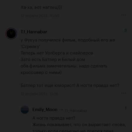
Ха-ха, вот наглец)))
12 апреля 2013, 10:55
3
TJ_Hannabar
у Фукуа получился фильм, подобный его же 
'Стрелку'

Теперь нет Уолберга и снайперов

Зато есть Батлер и Белый дом

оба фильма замечательны. надо сделать 
кроссовер с ними)

Батлер тот еще юморист! А ногтя правда нет?
12 апреля 2013, 12:18
1
TJ_Hannabar
Emily_Moon
А ногтя правда нет?

Жизнь показывает, что он вырастает снова, 
только если серьезно не повреждена  