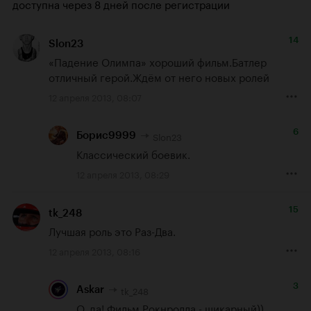
доступна через 8 дней после регистрации
14
Slon23
«Падение Олимпа» хороший фильм.Батлер 
отличный герой.Ждём от него новых ролей
12 апреля 2013, 08:07
6
Slon23
Борис9999
Классический боевик.
12 апреля 2013, 08:29
15
tk_248
Лучшая роль это Раз-Два.
12 апреля 2013, 08:16
3
tk_248
Askar
О, да! Фильм Рокнролла - шикарный))