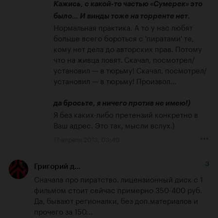
Кажись, с какой-то частью «Сумерек» это 
было… И винды тоже на торренте нет.
Нормальная практика. А то у нас любят 
больше всего бороться с 'пиратами' те, 
кому нет дела до авторских прав. Потому 
что на живца ловят. Скачал, посмотрел/
установил — в тюрьму! Скачал, посмотрел/
установил — в тюрьму! Произвол…

да бросьте, я ничего против не имею!)
Я без каких-либо претензий конкретно в 
Ваш адрес. Это так, мысли вслух.)
17 апреля 2013, 03:40
3
Григорий д...
Сначала про пиратство. лицензионный диск с 1 
фильмом стоит сейчас примерно 350-400 руб.

Да, бывают регионалки, без доп.материалов и 
прочего за 150...
