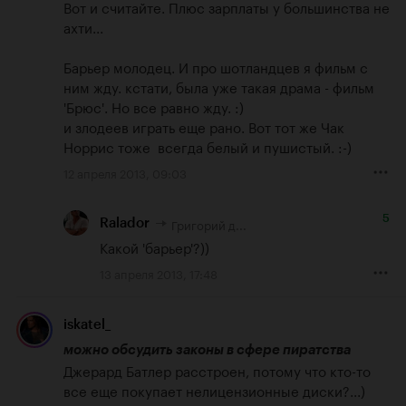
Вот и считайте. Плюс зарплаты у большинства не 
ахти...

Барьер молодец. И про шотландцев я фильм с 
ним жду. кстати, была уже такая драма - фильм 
'Брюс'. Но все равно жду. :) 

и злодеев играть еще рано. Вот тот же Чак 
Норрис тоже  всегда белый и пушистый. :-)
12 апреля 2013, 09:03
5
Григорий д...
Ralador
Какой 'барьер'?))
13 апреля 2013, 17:48
iskatel_
можно обсудить законы в сфере пиратства
Джерард Батлер расстроен, потому что кто-то 
все еще покупает нелицензионные диски?...)