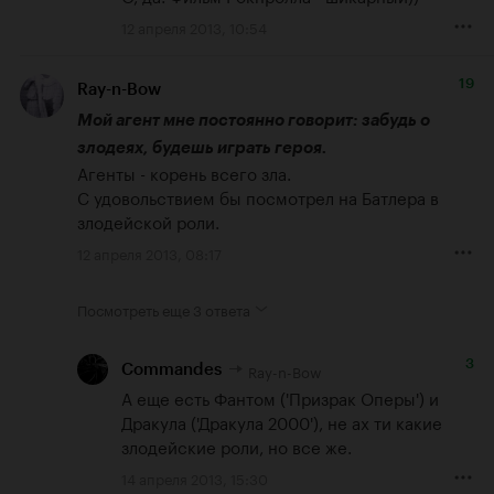
12 апреля 2013, 10:54
19
Ray-n-Bow
Мой агент мне постоянно говорит: забудь о 
злодеях, будешь играть героя.
Агенты - корень всего зла.

С удовольствием бы посмотрел на Батлера в 
злодейской роли.
12 апреля 2013, 08:17
Посмотреть еще
3 ответа
3
Ray-n-Bow
Commandes
А еще есть Фантом ('Призрак Оперы') и 
Дракула ('Дракула 2000'), не ах ти какие 
злодейские роли, но все же.
14 апреля 2013, 15:30