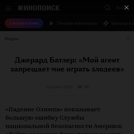
Войти
Онлайн-кинотеатр
Билеты в 
Смотреть кино
Медиа
Джерард Батлер: «Мой агент
запрещает мне играть злодеев»
12 апреля 2013
39
«Падение Олимпа» показывает
большую ошибку Службы
национальной безопасности Америки: