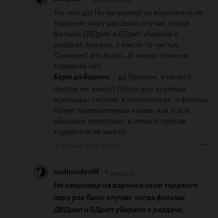
Так оно да) Но например на воронежском 
торренте пару раз были случаи, когда 
фильмы ДВДрип и БДрип убирали с 
раздачи. Кажись, с какой-то частью 
'Сумерек' это было...И винды тоже на 
 - да бросьте, я ничего 
Бери да борись.
против не имею!) Почти все крупные 
премьеры смотрю в кинотеатрах, а фильмы 
более приземленные качаю, как и все 
обычные смертные, и ничего против 
торрентов не имею)
16 апреля 2013, 19:50
shequel
audiovideofil
Но например на воронежском торренте 
пару раз были случаи, когда фильмы 
ДВДрип и БДрип убирали с раздачи. 