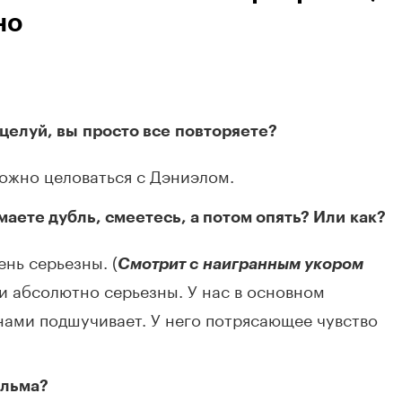
но
оцелуй, вы просто все повторяете?
можно целоваться с Дэниэлом.
маете дубль, смеетесь, а потом опять? Или как?
ень серьезны. (
Смотрит с наигранным укором
ли абсолютно серьезны. У нас в основном
 нами подшучивает. У него потрясающее чувство
ильма?