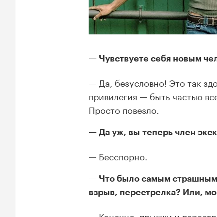
Чувствуете себя новым че
Да, безусловно! Это так зд
привилегия — быть частью все
Просто повезло.
Да уж, вы теперь член экс
Бесспорно.
Что было самым страшным 
взрыв, перестрелка? Или, м
Конечно, прыжки и перестр