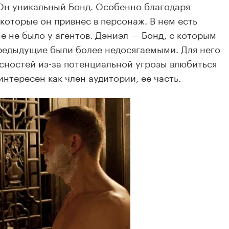
 Он уникальный Бонд. Особенно благодаря
которые он привнес в персонаж. В нем есть
е не было у агентов. Дэниэл — Бонд, с которым
редыдущие были более недосягаемыми. Для него
асностей
из-за
потенциальной угрозы влюбиться
нтересен как член аудитории, ее часть.