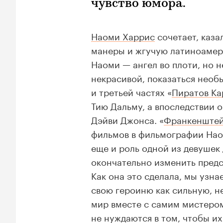
чувство юмора.
Наоми Харрис
сочетает, каза
манеры и жгучую латиноамер
Наоми — ангел во плоти, но н
некрасивой, показаться необ
и третьей частях «
Пиратов Ка
Тию Дальму, а впоследствии
Дэйви Джонса. «
Франкенште
фильмов в фильмографии Наом
еще и роль одной из девушек
окончательно изменить предс
Как она это сделала, мы узна
свою героиню как сильную, н
мир вместе с самим мистер
не нуждаются в том, чтобы их