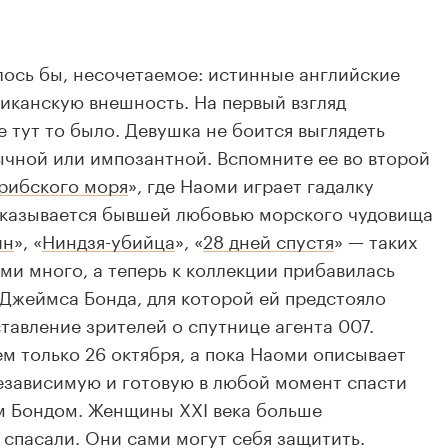
лось бы, несочетаемое: истинные английские
иканскую внешность. На первый взгляд
е тут то было. Девушка не боится выглядеть
ычной или импозантной. Вспомните ее во второй
рибского моря
», где Наоми играет гадалку
 оказывается бывшей любовью морского чудовища
йн
»,
«
Ниндзя-убийца
»
, «
28 дней спустя
» — таких
и много, а теперь к коллекции прибавилась
 Джеймса Бонда, для которой ей предстояло
тавление зрителей о спутнице агента 007.
ем только 26 октября, а пока Наоми описывает
езависимую и готовую в любой момент спасти
ом Бондом. Женщины
XXI
века больше
 спасали. Они сами могут себя защитить.