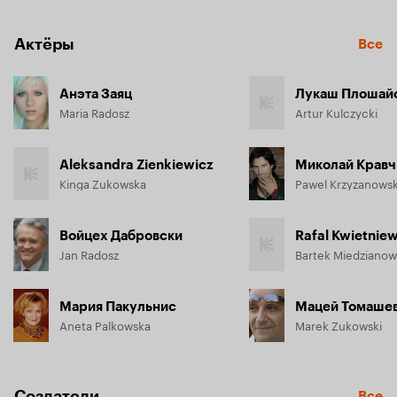
Актёры
Все
Анэта Заяц
Лукаш Плошай
Maria Radosz
Artur Kulczycki
Aleksandra Zienkiewicz
Миколай Кравч
Kinga Zukowska
Pawel Krzyzanowsk
Войцех Дабровски
Rafal Kwietniew
Jan Radosz
Bartek Miedzianow
Мария Пакульнис
Мацей Томаше
Aneta Palkowska
Marek Zukowski
Создатели
Все