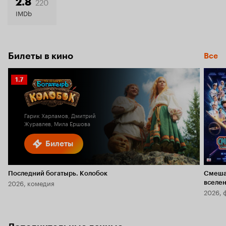
220
2.8
IMDb
Билеты в кино
Все
Рейтинг
1.7
Кинопоиска
1.7
Гарик Харламов, Дмитрий
Журавлев, Мила Ершова
Билеты
Последний богатырь. Колобок
Смеша
2026, комедия
вселе
2026, 