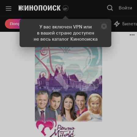
Войти
Онлайн-кинотеатр
Билет
Попробовать Плюс
У вас включен VPN или
в вашей стране доступен
не весь каталог Кинопоиска